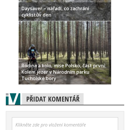
Daysaver – nářadí, co zachrání
cyklistův den
Rodina a kolo, mise Polsko, část první:
Kolem jezer v Národním parku
Tucholské bory
PŘIDAT KOMENTÁŘ
Klikněte zde pro vložení komentáře