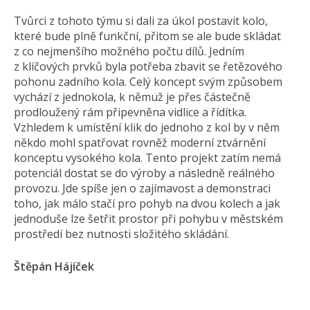
Tvůrci z tohoto týmu si dali za úkol postavit kolo,
které bude plně funkční, přitom se ale bude skládat
z co nejmenšího možného počtu dílů. Jedním
z klíčových prvků byla potřeba zbavit se řetězového
pohonu zadního kola. Celý koncept svým způsobem
vychází z jednokola, k němuž je přes částečně
prodloužený rám připevněna vidlice a řídítka.
Vzhledem k umístění klik do jednoho z kol by v něm
někdo mohl spatřovat rovněž moderní ztvárnění
konceptu vysokého kola. Tento projekt zatím nemá
potenciál dostat se do výroby a následně reálného
provozu. Jde spíše jen o zajímavost a demonstraci
toho, jak málo stačí pro pohyb na dvou kolech a jak
jednoduše lze šetřit prostor při pohybu v městském
prostředí bez nutnosti složitého skládání.
Štěpán Hájíček