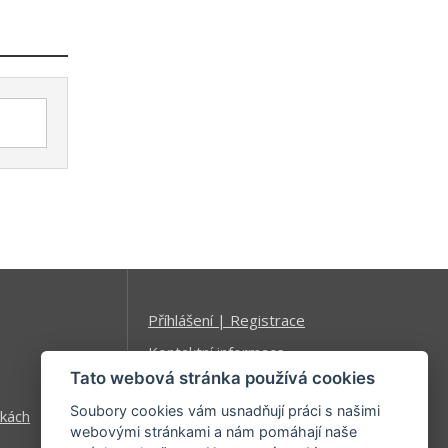
Příhlášení | Registrace
Kontaktní informace
Tato webová stránka používá cookies
Mapa stránek
Soubory cookies vám usnadňují práci s našimi
kách
webovými stránkami a nám pomáhají naše