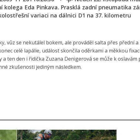
ní kolega Eda Pinkava. Prasklá zadní pneumatika z
lostřešní variaci na dálnici D1 na 37. kilometru
dky, vůz se nekutálel bokem, ale prováděl salta přes přední a
 konec celé lapálie, událost skončila oděrkami a měkkou fixac
y a ten den i řidička Zuzana Denigerová se může k oslavám p
mné zkušenosti jediným následkem.