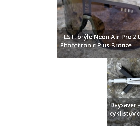
TEST: brýle Neon Air Pro 2.
Phototronic Plus Bronze
Daysaver –
cyklistův 