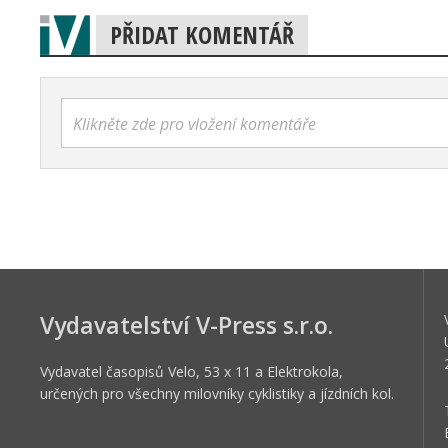
PŘIDAT KOMENTÁŘ
Klikněte zde pro vložení komentáře
Vydavatelství V-Press s.r.o.
Vydavatel časopisů Velo, 53 x 11 a Elektrokola,
určených pro všechny milovníky cyklistiky a jízdních kol.