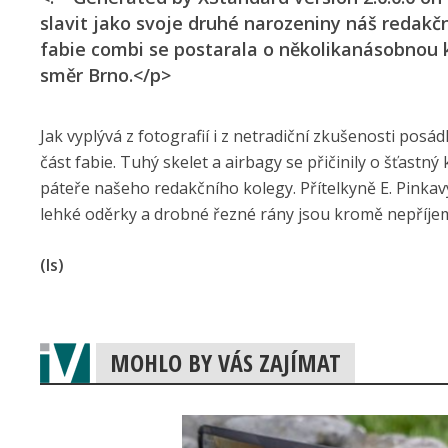
slavit jako svoje druhé narozeniny náš redakč
fabie combi se postarala o několikanásobnou ko
směr Brno.</p>
Jak vyplývá z fotografií i z netradiční zkušenosti posá
část fabie. Tuhý skelet a airbagy se přičinily o šťastný
páteře našeho redakčního kolegy. Přítelkyně E. Pinkav
lehké oděrky a drobné řezné rány jsou kromě nepříje
(ls)
MOHLO BY VÁS ZAJÍMAT