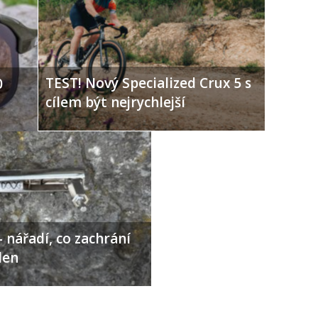
TEST! Nový Specialized Crux 5 s
0
cílem být nejrychlejší
 nářadí, co zachrání
den