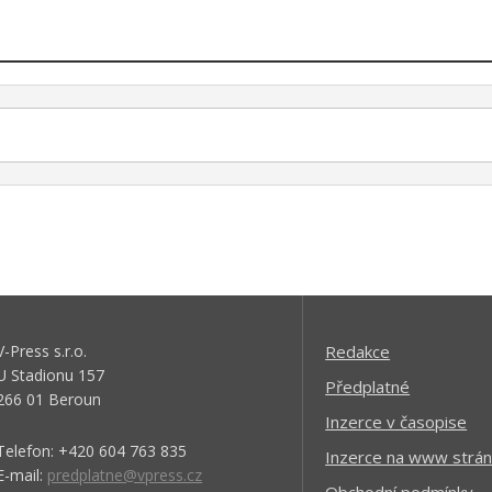
V-Press s.r.o.
Redakce
U Stadionu 157
Předplatné
266 01 Beroun
Inzerce v časopise
Telefon: +420 604 763 835
Inzerce na www strán
E-mail:
predplatne@vpress.cz