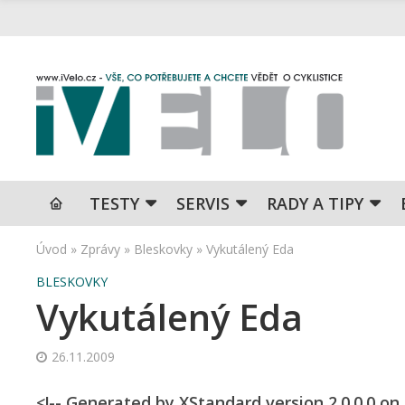
TESTY
SERVIS
RADY A TIPY
Úvod
»
Zprávy
»
Bleskovky
»
Vykutálený Eda
BLESKOVKY
Vykutálený Eda
26.11.2009
<!-- Generated by XStandard version 2.0.0.0 on