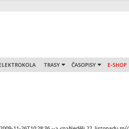
ELEKTROKOLA
TRASY
ČASOPISY
E-SHOP
 2009-11-26T10:28:36 --> <p>Neděli 22. listopadu mů