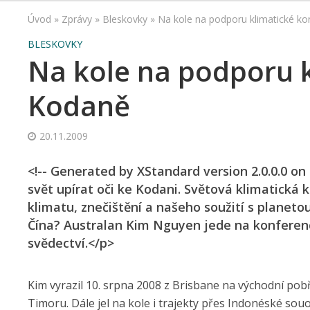
Úvod
»
Zprávy
»
Bleskovky
»
Na kole na podporu klimatické k
BLESKOVKY
Na kole na podporu 
Kodaně
20.11.2009
<!-- Generated by XStandard version 2.0.0.0 on 
svět upírat oči ke Kodani. Světová klimatická 
klimatu, znečištění a našeho soužití s planeto
Čína? Australan Kim Nguyen jede na konferenci
svědectví.</p>
Kim vyrazil 10. srpna 2008 z Brisbane na východní pob
Timoru. Dále jel na kole i trajekty přes Indonéské so