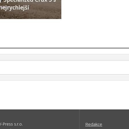
nejrychlejší
V-Press s.r.o.
Redakce