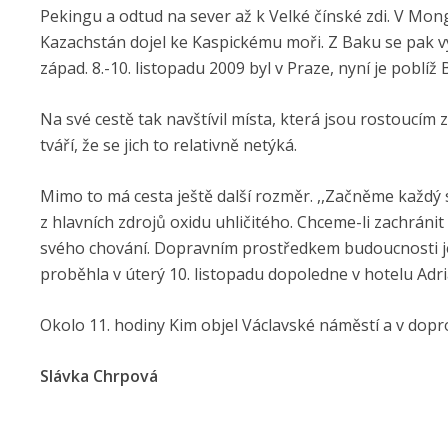
Pekingu a odtud na sever až k Velké čínské zdi. V Mong
Kazachstán dojel ke Kaspickému moři. Z Baku se pak v
západ. 8.-10. listopadu 2009 byl v Praze, nyní je poblíž
Na své cestě tak navštívil místa, která jsou rostoucím 
tváří, že se jich to relativně netýká.
Mimo to má cesta ještě další rozměr. ,,Začněme každý 
z hlavních zdrojů oxidu uhličitého. Chceme-li zachrán
svého chování. Dopravním prostředkem budoucnosti je j
proběhla v úterý 10. listopadu dopoledne v hotelu Adri
Okolo 11. hodiny Kim objel Václavské náměstí a v dopro
Slávka Chrpová