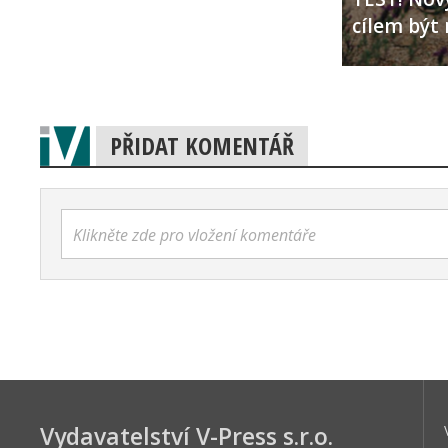
cílem být 
PŘIDAT KOMENTÁŘ
Klikněte zde pro vložení komentáře
Vydavatelství V-Press s.r.o.