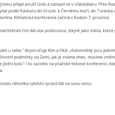
olsku přejel poušť Gobi a zastavil se v Ulánbátaru. Přes Ru
ydal podél Kavkazu do Gruzie, k Černému moři, do Turecka a
 Berlína. Klimatická konference začíná v Kodani 7. prosince.
znečištěním čím dál více poškozena, stejně jako místa, která 
sám u sebe,“ doporučuje Kim a říká: ,,Automobily jsou jední
it životní podmínky na Zemi, jak je známe dnes, musíme změni
ízdní kolo.“ I to zaznělo na pražské tiskové konferenci, kt
a.
vodu několika cyklistů vyrazil dál na svou cestu.