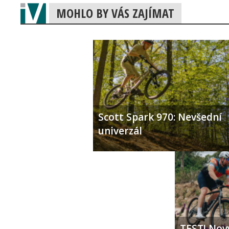
MOHLO BY VÁS ZAJÍMAT
Scott Spark 970: Nevšední
univerzál
TEST! Nový