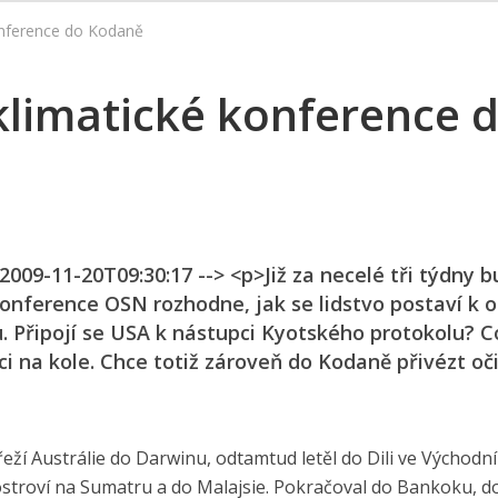
onference do Kodaně
klimatické konference 
2009-11-20T09:30:17 --> <p>Již za necelé tři týdny b
konference OSN rozhodne, jak se lidstvo postaví k 
u. Připojí se USA k nástupci Kyotského protokolu? 
 na kole. Chce totiž zároveň do Kodaně přivézt oč
řeží Austrálie do Darwinu, odtamtud letěl do Dili ve Východn
uostroví na Sumatru a do Malajsie. Pokračoval do Bankoku, d