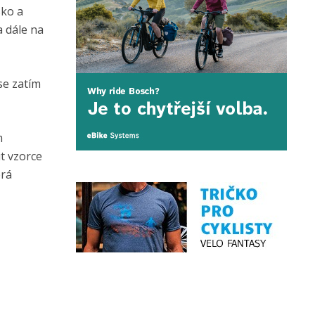
sko a
 dále na
se zatím
m
t vzorce
erá