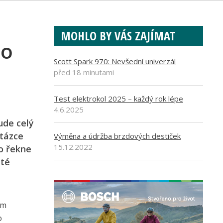
MOHLO BY VÁS ZAJÍMAT
do
Scott Spark 970: Nevšední univerzál
před 18 minutami
Test elektrokol 2025 – každý rok lépe
4.6.2025
ude celý
otázce
Výměna a údržba brzdových destiček
15.12.2022
Co řekne
ité
ím
o