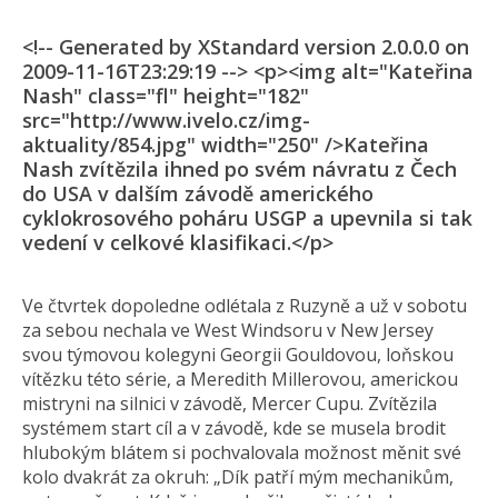
<!-- Generated by XStandard version 2.0.0.0 on
2009-11-16T23:29:19 --> <p><img alt="Kateřina
Nash" class="fl" height="182"
src="http://www.ivelo.cz/img-
aktuality/854.jpg" width="250" />Kateřina
Nash zvítězila ihned po svém návratu z Čech
do USA v dalším závodě amerického
cyklokrosového poháru USGP a upevnila si tak
vedení v celkové klasifikaci.</p>
Ve čtvrtek dopoledne odlétala z Ruzyně a už v sobotu
za sebou nechala ve West Windsoru v New Jersey
svou týmovou kolegyni Georgii Gouldovou, loňskou
vítězku této série, a Meredith Millerovou, americkou
mistryni na silnici v závodě, Mercer Cupu. Zvítězila
systémem start cíl a v závodě, kde se musela brodit
hlubokým blátem si pochvalovala možnost měnit své
kolo dvakrát za okruh: „Dík patří mým mechanikům,