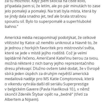
za tu možnost. Když jsem skočila na čisté kolo,
připadala jsem si, že letím, ale po pár minutách to zase
jelo pomaleji a pomaleji. Na trati byla místa, která by
se jindy dala snadno jet, teď ale brala strašnou
spoustu sil. Bylo to superpomalé a superhluboké
bahno.“
Americká média nezapomínají podotýkat, že celkové
vítězství by Katce už nemělo uniknout a hlavně to, že
je jednou z horkých favoritek pro mistrovství světa,
které se jede v místě jejího rodiště. Což je velmi
lapidárně řečeno, Američané Kateřinu berou za svou,
možná některé z nich barvy jejího reprezentačního
dresu překvapí. Dlužno ovšem také dodat, že v Evropě
sbírá jeden úspěch za druhým největší americká
medailová naděje pro MS Katie Comptonová, která
o víkendu vyhrála další díl seriálu Superprestige
v belgickém Gavere (Pavla Havlíková 10.), v němž
skončil Zdeněk Štybar opět na „bedně“ (třetí za
Albertem a Nijsem).