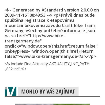
<!-- Generated by XStandard version 2.0.0.0 on
2009-11-16T08:49:53 --> <p>Právě dnes bude
spuštěna registrace k etapovému
mountainbikovému závodu Craft Bike Trans
Germany, všechny potřebné informace jsou
na <a href="http://www.bike-
transgermany.de"
onclick="window.open(this.href);return false;"
onkeypress="window.open(this.href);return
false;">www.bike-transgermany.de</a>.</p>
<% include FinalAktuality::AK­TUALITY_INC_PAT­H.
„852.inc“; %>
MOHLO BY VÁS ZAJÍMAT