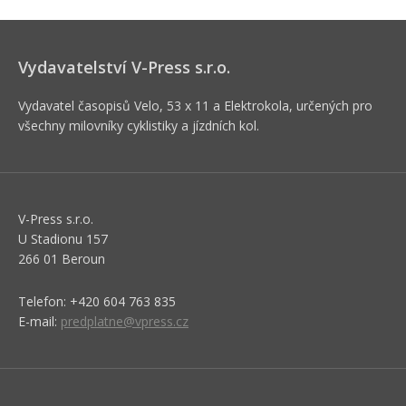
Vydavatelství V-Press s.r.o.
Vydavatel časopisů Velo, 53 x 11 a Elektrokola, určených pro
všechny milovníky cyklistiky a jízdních kol.
V-Press s.r.o.
U Stadionu 157
266 01 Beroun
Telefon: +420 604 763 835
E-mail:
predplatne@vpress.cz