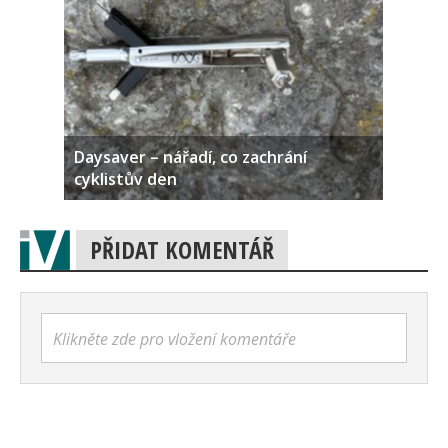
Daysaver – nářadí, co zachrání
cyklistův den
PŘIDAT KOMENTÁŘ
Klikněte zde pro vložení komentáře