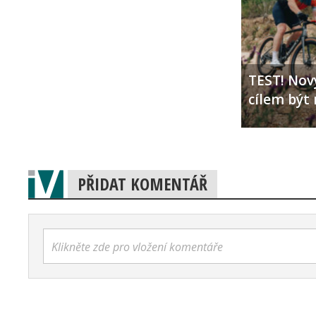
TEST! Nový
cílem být 
PŘIDAT KOMENTÁŘ
Klikněte zde pro vložení komentáře