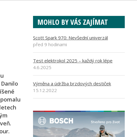
MOHLO BY VÁS ZAJÍMAT
Scott Spark 970: Nevšední univerzál
před 9 hodinami
Test elektrokol 2025 – každý rok lépe
4.6.2025
ou
 Danilo
Výměna a údržba brzdových destiček
15.12.2022
míšené
n pomalu
letech
vým
oveň.
our.