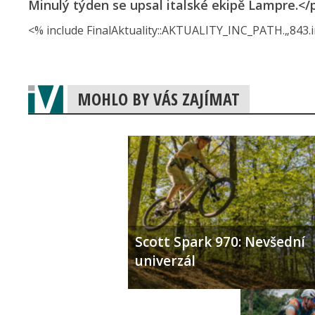
Minulý týden se upsal italské ekipě Lampre.</
<% include FinalAktuality::AK­TUALITY_INC_PAT­H.„843.i
MOHLO BY VÁS ZAJÍMAT
Scott Spark 970: Nevšední
univerzál