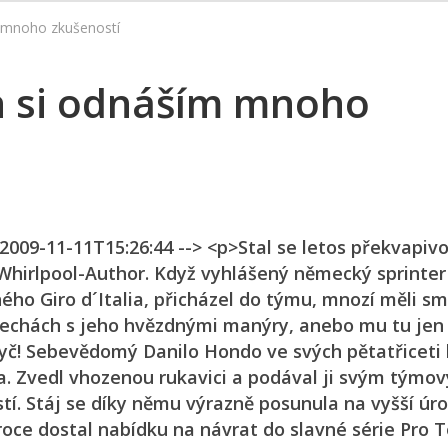
 mnoho zkušeností
h si odnáším mnoho
 2009-11-11T15:26:44 --> <p>Stal se letos překvapiv
 Whirlpool-Author. Když vyhlášený německý sprinter
ého Giro d´Italia, přicházel do týmu, mnozí měli s
v Čechách s jeho hvězdnými manýry, anebo mu tu je
yč! Sebevědomý Danilo Hondo ve svých pětatřiceti 
za. Zvedl vhozenou rukavici a podával ji svým týmo
tí. Stáj se díky němu výrazně posunula na vyšší úr
roce dostal nabídku na návrat do slavné série Pro T