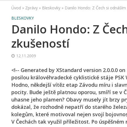
Úvod
»
Zprávy
»
Bleskovky
»
Danilo Hondo: Z Čech si odnáším
BLESKOVKY
Danilo Hondo: Z Čec
zkušeností
12.11.2009
<!-- Generated by XStandard version 2.0.0.0 on
posilou královéhradecké cyklistické stáje PSK
Hodno, někdejší vítěz etap Závodu míru i slavn
pocity. Bude ještě platnou oporou, smíří se 
uhasne jeho plamen? Obavy musely jít brzy pr
dokázal, že rozhodně nepatří do starého žele
kolegům, které motivoval nejen svojí bojovnos
V Čechách tak využil příležitost. Po úspěšném 