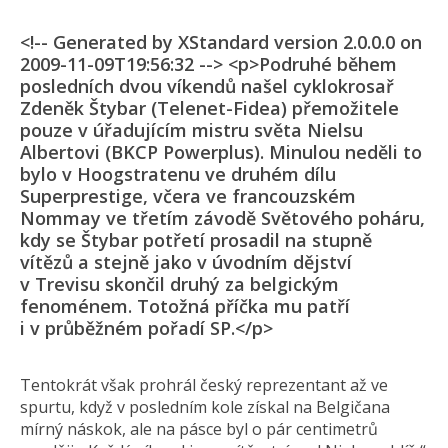
<!-- Generated by XStandard version 2.0.0.0 on
2009-11-09T19:56:32 --> <p>Podruhé během
posledních dvou víkendů našel cyklokrosař
Zdeněk Štybar (Telenet-Fidea) přemožitele
pouze v úřadujícím mistru světa Nielsu
Albertovi (BKCP Powerplus). Minulou neděli to
bylo v Hoogstratenu ve druhém dílu
Superprestige, včera ve francouzském
Nommay ve třetím závodě Světového poháru,
kdy se Štybar potřetí prosadil na stupně
vítězů a stejně jako v úvodním dějství
v Trevisu skončil druhý za belgickým
fenoménem. Totožná příčka mu patří
i v průběžném pořadí SP.</p>
Tentokrát však prohrál český reprezentant až ve
spurtu, když v posledním kole získal na Belgičana
mírný náskok, ale na pásce byl o pár centimetrů