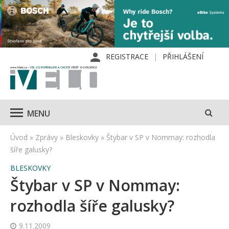
REGISTRACE
PŘIHLÁŠENÍ
MENU
Úvod
»
Zprávy
»
Bleskovky
»
Štybar v SP v Nommay: rozhodla
šíře galusky?
BLESKOVKY
Štybar v SP v Nommay:
rozhodla šíře galusky?
9.11.2009