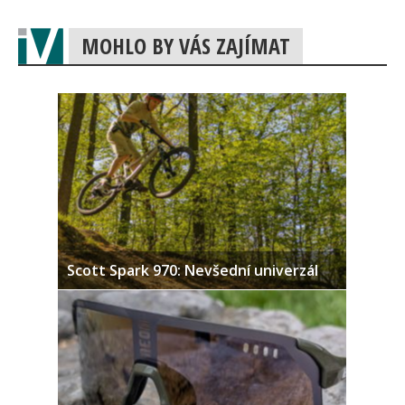
MOHLO BY VÁS ZAJÍMAT
Scott Spark 970: Nevšední univerzál