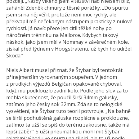
později. „Každý víkend jsem vítězství nad Nielsem blíž,“
zaháněl Zdeněk chmury z těsné porážky. „Do spurtu
jsem si na něj věřil, protože není moc rychlý, ale
překvapil mě nečekaným nástupem prakticky z nulové
rychlosti. Já navíc přece jen cítil těžké nohy po
náročném tréninku na Mallorce. Kdybych takový
náskok, jako jsem měl v Nommay v závěrečném kole,
získal před týdnem v Hoogstratenu, už bych ho udržel.
Škoda.“
Niels Albert musel přiznat, že Štybar byl tentokrát
přinejmenším vyrovnaným soupeřem. V jednom
z prudkých výjezdů Belgičan opakovaně chyboval,
když mu podklouzlo zadní kolo. Podle jeho slov za to
mohla skutečnost, že použil širší 34mm galusky,
zatímco jeho český sok 32mm. Zdá se to nelogické
vysvětlení, ale Štybar tuto teorii potvrzuje. „Na bahně
se širší podhuštěná galuska rozplácne a proklouzne,
zatímco ta užší se spíš do terénu zakousne, takže má
lepší záběr.“ S užší pneumatikou mohl mít Štybar
relativní výhodu ve spurtu na silnici, ale to už podle