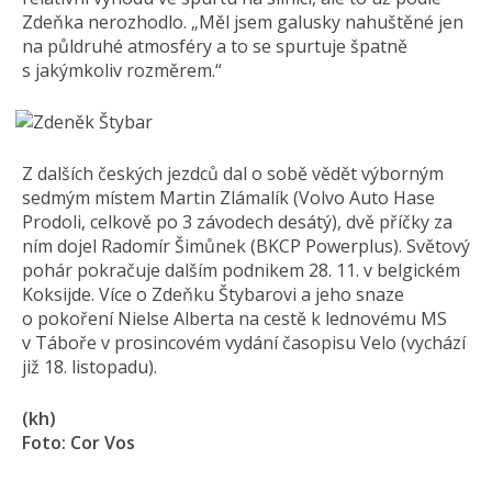
Zdeňka nerozhodlo. „Měl jsem galusky nahuštěné jen
na půldruhé atmosféry a to se spurtuje špatně
s jakýmkoliv rozměrem.“
Z dalších českých jezdců dal o sobě vědět výborným
sedmým místem Martin Zlámalík (Volvo Auto Hase
Prodoli, celkově po 3 závodech desátý), dvě příčky za
ním dojel Radomír Šimůnek (BKCP Powerplus). Světový
pohár pokračuje dalším podnikem 28. 11. v belgickém
Koksijde. Více o Zdeňku Štybarovi a jeho snaze
o pokoření Nielse Alberta na cestě k lednovému MS
v Táboře v prosincovém vydání časopisu Velo (vychází
již 18. listopadu).
(kh)
Foto: Cor Vos