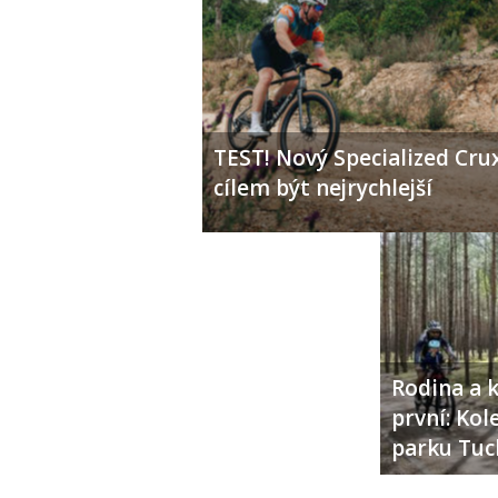
TEST! Nový Specialized Crux
cílem být nejrychlejší
Rodina a k
první: Ko
parku Tuc