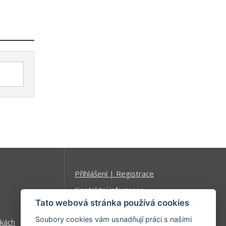
Příhlášení | Registrace
Kontaktní informace
Tato webová stránka používá cookies
Mapa stránek
Soubory cookies vám usnadňují práci s našimi
kách