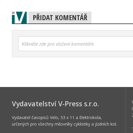
PŘIDAT KOMENTÁŘ
Klikněte zde pro vložení komentáře
Vydavatelství V-Press s.r.o.
Vydavatel časopisů Velo, 53 x 11 a Elektrokola,
určených pro všechny milovníky cyklistiky a jízdních kol.