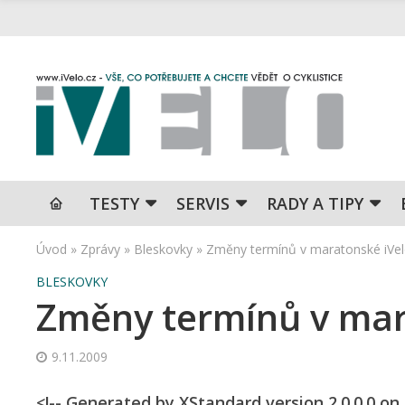
TESTY
SERVIS
RADY A TIPY
Úvod
»
Zprávy
»
Bleskovky
»
Změny termínů v maratonské iVel
BLESKOVKY
Změny termínů v mara
9.11.2009
<!-- Generated by XStandard version 2.0.0.0 on