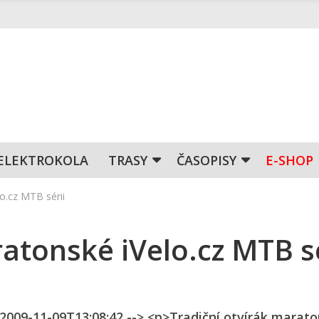
ELEKTROKOLA
TRASY
ČASOPISY
E-SHOP
o.cz MTB sérii
tonské iVelo.cz MTB sé
 2009-11-09T13:08:42 --> <p>Tradiční otvírák marat