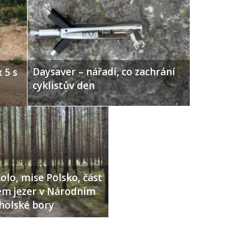
Daysaver – nářadí, co zachrání
 5 s
cyklistův den
olo, mise Polsko, část
lem jezer v Národním
holské bory