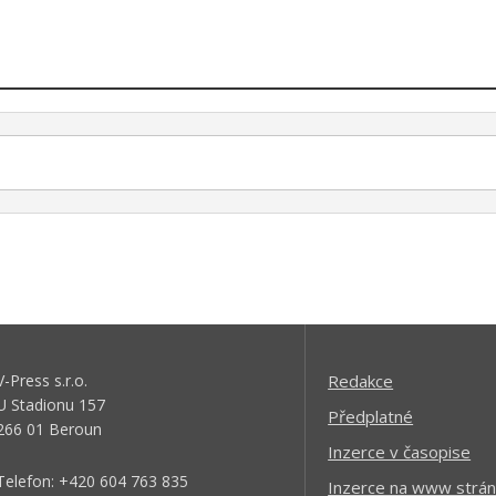
V-Press s.r.o.
Redakce
U Stadionu 157
Předplatné
266 01 Beroun
Inzerce v časopise
Telefon: +420 604 763 835
Inzerce na www strán