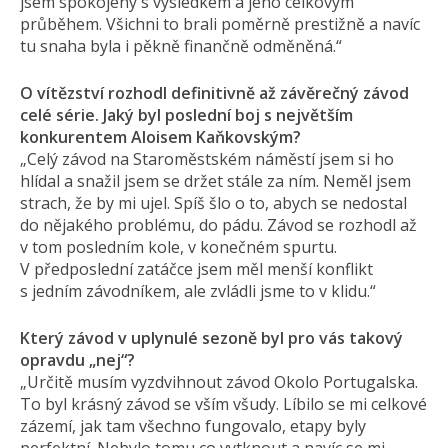
jsem spokojený s výsledkem a jeho celkovým
průběhem. Všichni to brali poměrně prestižně a navíc
tu snaha byla i pěkně finančně odměněná.“
O vítězství rozhodl definitivně až závěrečný závod
celé série. Jaký byl poslední boj s největším
konkurentem Aloisem Kaňkovským?
„Celý závod na Staroměstském náměstí jsem si ho
hlídal a snažil jsem se držet stále za ním. Neměl jsem
strach, že by mi ujel. Spíš šlo o to, abych se nedostal
do nějakého problému, do pádu. Závod se rozhodl až
v tom posledním kole, v konečném spurtu.
V předposlední zatáčce jsem měl menší konflikt
s jedním závodníkem, ale zvládli jsme to v klidu.“
Který závod v uplynulé sezoně byl pro vás takový
opravdu „nej“?
„Určitě musím vyzdvihnout závod Okolo Portugalska.
To byl krásný závod se vším všudy. Líbilo se mi celkové
zázemí, jak tam všechno fungovalo, etapy byly