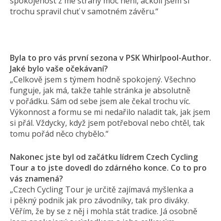
spokojenost z mé strany moc není, ačkoli jsem si
trochu spravil chuť v samotném závěru.“
Byla to pro vás první sezona v PSK Whirlpool-Author.
Jaké bylo vaše očekávaní?
„Celkově jsem s týmem hodně spokojený. Všechno
funguje, jak má, takže tahle stránka je absolutně
v pořádku. Sám od sebe jsem ale čekal trochu víc.
Výkonnost a formu se mi nedařilo naladit tak, jak jsem
si přál. Vždycky, když jsem potřeboval nebo chtěl, tak
tomu pořád něco chybělo.“
Nakonec jste byl od začátku lídrem Czech Cycling
Tour a to jste dovedl do zdárného konce. Co to pro
vás znamená?
„Czech Cycling Tour je určitě zajímavá myšlenka a
i pěkný podnik jak pro závodníky, tak pro diváky.
Věřím, že by se z něj i mohla stát tradice. Já osobně