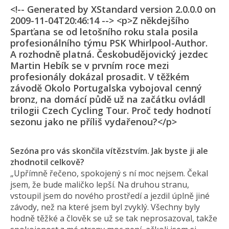
<!-- Generated by XStandard version 2.0.0.0 on
2009-11-04T20:46:14 --> <p>Z někdejšího
Sparťana se od letošního roku stala posila
profesionálního týmu PSK Whirlpool-Author.
A rozhodně platná. Českobudějovický jezdec
Martin Hebík se v prvním roce mezi
profesionály dokázal prosadit. V těžkém
závodě Okolo Portugalska vybojoval cenný
bronz, na domácí půdě už na začátku ovládl
trilogii Czech Cycling Tour. Proč tedy hodnotí
sezonu jako ne příliš vydařenou?</p>
Sezóna pro vás skončila vítězstvím. Jak byste ji ale
zhodnotil celkově?
„Upřímně řečeno, spokojený s ní moc nejsem. Čekal
jsem, že bude maličko lepší. Na druhou stranu,
vstoupil jsem do nového prostředí a jezdil úplně jiné
závody, než na které jsem byl zvyklý. Všechny byly
hodně těžké a člověk se už se tak neprosazoval, takže