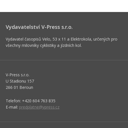
Vydavatelství V-Press s.r.o.
Vydavatel časopisů Velo, 53 x 11 a Elektrokola, určených pro
všechny milovníky cyklistiky a jízdních kol.
V-Press s.r.o.
U Stadionu 157
266 01 Beroun
Telefon: +420 604 763 835
E-mail:
predplatne@vpress.cz