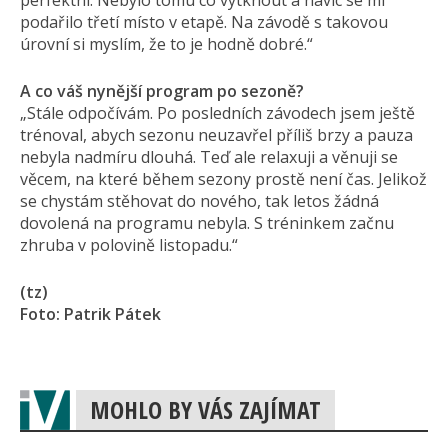
perfektní. Nebylo tomu co vytknout a navíc se mi
podařilo třetí místo v etapě. Na závodě s takovou
úrovní si myslím, že to je hodně dobré.“
A co váš nynější program po sezoně?
„Stále odpočívám. Po posledních závodech jsem ještě
trénoval, abych sezonu neuzavřel příliš brzy a pauza
nebyla nadmíru dlouhá. Teď ale relaxuji a věnuji se
věcem, na které během sezony prostě není čas. Jelikož
se chystám stěhovat do nového, tak letos žádná
dovolená na programu nebyla. S tréninkem začnu
zhruba v polovině listopadu.“
(tz)
Foto: Patrik Pátek
MOHLO BY VÁS ZAJÍMAT