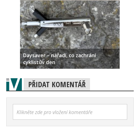
Daysaver – nářadí, co zachrání
cyklistův den
PŘIDAT KOMENTÁŘ
Klikněte zde pro vložení komentáře