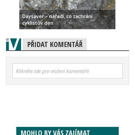
Daysaver – nářadí, co zachrání
cyklistův den
PŘIDAT KOMENTÁŘ
Klikněte zde pro vložení komentáře
MOHLO BY VÁS ZAJÍMAT