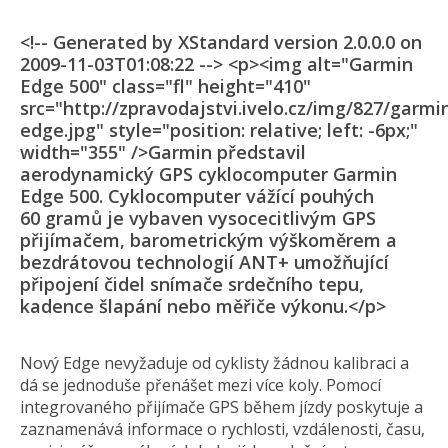
<!-- Generated by XStandard version 2.0.0.0 on
2009-11-03T01:08:22 --> <p><img alt="Garmin
Edge 500" class="fl" height="410"
src="http://zpravodajstvi.ivelo.cz/img/827/garmi
edge.jpg" style="position: relative; left: -6px;"
width="355" />Garmin představil
aerodynamický GPS cyklocomputer Garmin
Edge 500. Cyklocomputer vážící pouhých
60 gramů je vybaven vysocecitlivým GPS
přijímačem, barometrickým výškoměrem a
bezdrátovou technologií ANT+ umožňující
připojení čidel snímače srdečního tepu,
kadence šlapání nebo měřiče výkonu.</p>
Nový Edge nevyžaduje od cyklisty žádnou kalibraci a
dá se jednoduše přenášet mezi více koly. Pomocí
integrovaného přijímače GPS během jízdy poskytuje a
zaznamenává informace o rychlosti, vzdálenosti, času,