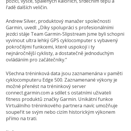
pozici, výšce, spálených kaloriích, srdečním tepu a
řadě dalších veličin.
Andrew Silver, produktový manažer společnosti
Garmin, uvedl: „Díky spolupráci s profesionálními
jezdci stáje Team Garmin-Slipstream jsme byli schopni
vyvinout ultra lehký GPS cyklocomputer s vybavený
pokročilými funkcemi, které uspokojí i ty
nejnáročnější cyklisty, a dostatečně jednoduchým
ovládáním pro začátečníky.“
Všechna tréninková data jsou zaznamenána v paměti
cyklocomputeru Edge 500. Zaznamenané výkony je
možné přenést na tréninkový server
connect.garmin.com a sdílet s ostatními uživateli
fitness produktů značky Garmin. Unikátní funkce
Virtuálního tréninkového partnera navíc umožňuje
soupeřit se svým nebo cizím historickým výkonem
přímo na trati.