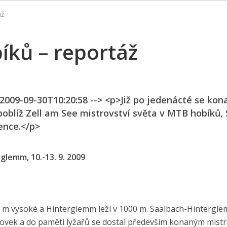
áž
íků – reportáž
 2009-09-30T10:20:58 --> <p>Již po jedenácté se kon
oblíž Zell am See mistrovství světa v MTB hobíků,
ence.</p>
lemm, 10.-13. 9. 2009
 m vysoké a Hinterglemm leží v 1000 m. Saalbach-Hintergle
ovek a do paměti lyžařů se dostal především konaným mist