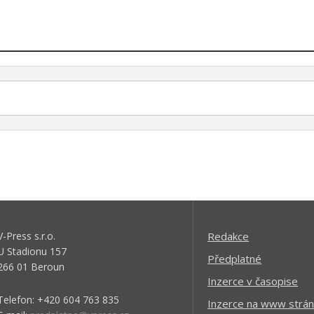
V-Press s.r.o.
Redakce
U Stadionu 157
Předplatné
266 01 Beroun
Inzerce v časopise
Telefon: +420 604 763 835
Inzerce na www strán