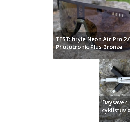
TEST: brýle Neon Air Pro 2.
Phototronic Plus Bronze
Daysaver –
cyklistův 