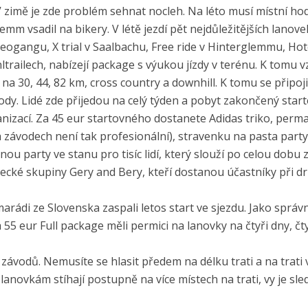
. V zimě je zde problém sehnat nocleh. Na léto musí místní ho
emm vsadil na bikery. V létě jezdí pět nejdůležitějších lanove
Leogangu, X trial v Saalbachu, Free ride v Hinterglemmu, Hot
trailech, nabízejí package s výukou jízdy v terénu. K tomu v
na 30, 44, 82 km, cross country a downhill. K tomu se připoj
dy. Lidé zde přijedou na celý týden a pobyt zakončený star
nizací. Za 45 eur startovného dostanete Adidas triko, per
a závodech není tak profesionální), stravenku na pasta party
ou party ve stanu pro tisíc lidí, který slouží po celou dobu 
cké skupiny Gery and Bery, kteří dostanou účastníky při d
rádi ze Slovenska zaspali letos start ve sjezdu. Jako správn
Za 55 eur Full package měli permici na lanovky na čtyři dny, čt
vodů. Nemusíte se hlasit předem na délku trati a na trati v
y lanovkám stíhají postupně na více místech na trati, vy je sle