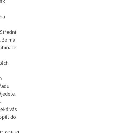
tak
 na
 Střední
, že má
ombinace
těch
a
 řadu
djedete.
s
čeká vás
 opět do
zda pokud