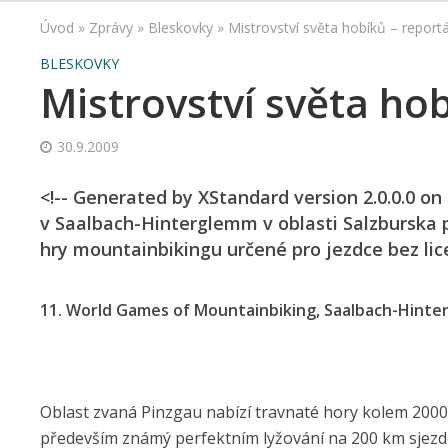
Úvod
»
Zprávy
»
Bleskovky
»
Mistrovství světa hobíků – report
BLESKOVKY
Mistrovství světa hob
30.9.2009
<!-- Generated by XStandard version 2.0.0.0 on
v Saalbach-Hinterglemm v oblasti Salzburska p
hry mountainbikingu určené pro jezdce bez lic
11. World Games of Mountainbiking, Saalbach-Hinterg
Oblast zvaná Pinzgau nabízí travnaté hory kolem 2000
především známý perfektním lyžování na 200 km sjezd