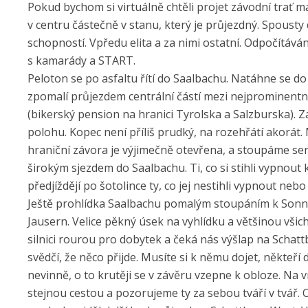
Pokud bychom si virtuálně chtěli projet závodní trať 
v centru částečně v stanu, který je průjezdný. Spousty
schopností. Vpředu elita a za nimi ostatní. Odpočítává
s kamarády a START.
Peloton se po asfaltu řítí do Saalbachu. Natáhne se d
zpomalí průjezdem centrální částí mezi nejprominentn
(bikerský pension na hranici Tyrolska a Salzburska). Z
polohu. Kopec není příliš prudký, na rozehřátí akorát.
hraniční závora je výjimečně otevřena, a stoupáme s
širokým sjezdem do Saalbachu. Ti, co si stihli vypnout ko
předjíždějí po šotolince ty, co jej nestihli vypnout nebo 
Ještě prohlídka Saalbachu pomalým stoupáním k Son
Jausern. Velice pěkný úsek na vyhlídku a většinou všich
silnici rourou pro dobytek a čeká nás výšlap na Schatt
svědčí, že něco přijde. Musíte si k němu dojet, někteří
nevinně, o to krutěji se v závěru vzepne k obloze. Na
stejnou cestou a pozorujeme ty za sebou tváří v tvář. 