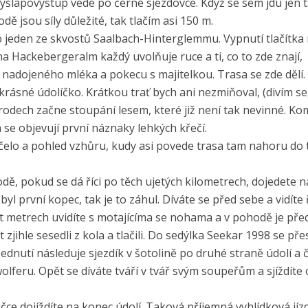
Výšlapovýstup vede po černé sjezdovce. Když se sem jdu jen 
ě jsou síly důležité, tak tlačím asi 150 m.
to jeden ze skvostů Saalbach-Hinterglemmu. Vypnutí tlačítka
 Hackebergeralm každý uvolňuje ruce a ti, co to zde znají,
nadojeného mléka a pokecu s majitelkou. Trasa se zde dělí.
rásné údolíčko. Krátkou trať bych ani nezmiňoval, (divím se
brodech začne stoupání lesem, které již není tak nevinné. K
 se objevují první náznaky lehkých křečí.
čelo a pohled vzhůru, kudy asi povede trasa tam nahoru do 
ě, pokud se dá říci po těch ujetých kilometrech, dojedete n
yl první kopec, tak je to záhul. Díváte se před sebe a vidíte
set metrech uvidíte s motajícíma se nohama a v pohodě je pře
zjihle sesedli z kola a tlačili. Do sedýlka Seekar 1998 se pře
ednutí následuje sjezdík v šotolině po druhé straně údolí a 
lferu. Opět se díváte tváří v tvář svým soupeřům a sjíždíte
čce dojíždíte na konec údolí. Taková příjemná vyhlídková jí