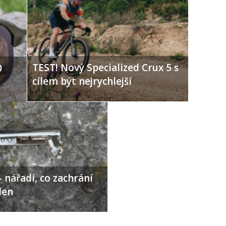
TEST! Nový Specialized Crux 5 s
0
cílem být nejrychlejší
 nářadí, co zachrání
den