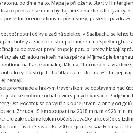
maratonu, pojďme na to. Mapa je přiložena. Start v Hintergle
 diváků přihlíží bláznům chystajícím se na zkoušku fyzických
ní, poslední focení rodinnými příslušníky, poslední pozdravy
o bezpečnostní délky a začíná selekce. V Saalbachu se lehce
ějšími hotely a začíná se stoupat směrem na Spielberghaus
ačínají se objevovat první krůpěje potu a řetězy hledají spr
 Místy ale už jedou někteří na kašpárka. Míjíme Spielberghau
erpentinou na Panoramaalm, dále na Thurneralm a vracíme s
ntrolu rychlosti (je to tlačítko na mozku, ne všichni jej mají)
jej nemají.
nseitpromenade a hravým traverzíkem se dostáváme nad úd
ni ještě se mohou kochat a vidí v plných barvách. Podjížíme 
berg Ost. Počátek se dá využít k občerstvení a obaly od gelů
 dotlačit. Zhruba 15 km stoupání na 2018 m n. m z 928 m n. m.
 vrcholu zakroužíme kolem občerstvovačky a kousíček sjíždí
Oni nám očividně závidí. Po 200 m sjezdu si každý musí zaklon