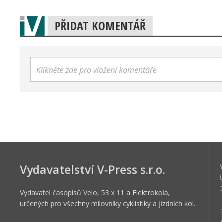
PŘIDAT KOMENTÁŘ
Klikněte zde pro vložení komentáře
Vydavatelství V-Press s.r.o.
Vydavatel časopisů Velo, 53 x 11 a Elektrokola,
určených pro všechny milovníky cyklistiky a jízdních kol.