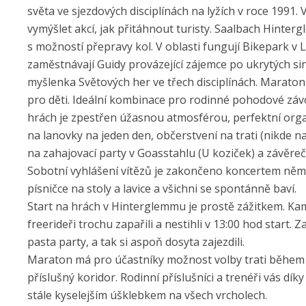
světa ve sjezdových disciplínách na lyžích v roce 1991
vymýšlet akcí, jak přitáhnout turisty. Saalbach Hintergl
s možností přepravy kol. V oblasti fungují Bikepark v 
zaměstnávají Guidy provázející zájemce po ukrytých sinl
myšlenka Světových her ve třech disciplínách. Maraton 
pro děti. Ideální kombinace pro rodinné pohodové závo
hrách je zpestřen úžasnou atmosférou, perfektní orga
na lanovky na jeden den, občerstvení na trati (nikde n
na zahajovací party v Goasstahlu (U koziček) a závěrečn
Sobotní vyhlášení vítězů je zakončeno koncertem něme
písničce na stoly a lavice a všichni se spontánně baví.
Start na hrách v Hinterglemmu je prostě zážitkem. Kama
freerideři trochu zapařili a nestihli v 13:00 hod start. 
pasta party, a tak si aspoň dosyta zajezdili.
Maraton má pro účastníky možnost volby trati během zá
příslušný koridor. Rodinní příslušníci a trenéři vás dík
stále kyselejším úšklebkem na všech vrcholech.