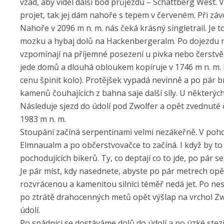
vzad, aby viděl další bod průjezdu – Schattberg West. 
projet, tak jej dám nahoře s tepem v červeném. Při závod
Nahoře v 2096 m n. m. nás čeká krásný singletrail. Je 
mozku a hybaj dolů na Hackenbergeralm. Po dojezdu na
vzpomínají na příjemné posezení u pivka nebo čerstvě 
jede domů a dlouhá obloukem kopíruje v 1746 m n. m. k
cenu špinit kolo). Protějšek vypadá nevinně a po pár 
kamenů čouhajících z bahna saje další síly. U některých
Následuje sjezd do údolí pod Zwolfer a opět zvednuté 
1983 m n. m.
Stoupání začíná serpentinami velmi nezákeřně. V pohod
Elmnaualm a po občerstvovačce to začíná. I když by to b
pochodujících bikerů. Ty, co deptají co to jde, po pár 
Je pár míst, kdy nasednete, abyste po pár metrech opět 
rozvrácenou a kamenitou silnici téměř nedá jet. Po nes
po ztrátě drahocenných metů opět výšlap na vrchol Zwo
údolí.
Po spádnici se dostáváme dolů do údolí a po úzké stezi