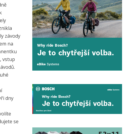
dně
k
ely
znikla
ily závody
tem na
manentku
, vstup
závodů.
ruhé
í
yři dny
olíte
dujete se