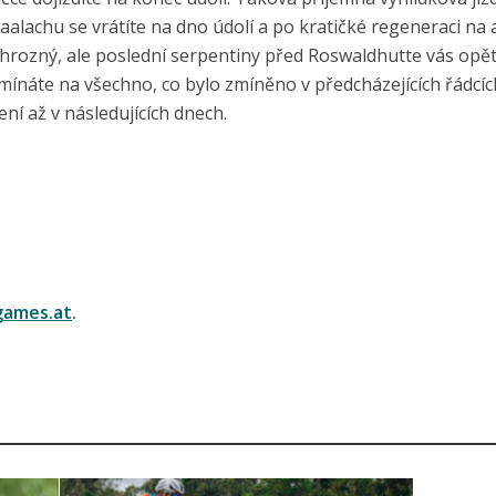
lachu se vrátíte na dno údolí a po kratičké regeneraci na a
hrozný, ale poslední serpentiny před Roswaldhutte vás opě
omínáte na všechno, co bylo zmíněno v předcházejících řádcíc
ení až v následujících dnech.
ames.at
.