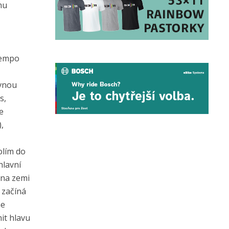
mu
 tempo
ávnou
s,
e
,
olím do
hlavní
 na zemi
 začíná
me
it hlavu