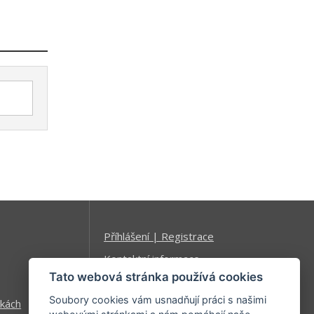
Příhlášení | Registrace
Kontaktní informace
Tato webová stránka používá cookies
Mapa stránek
Soubory cookies vám usnadňují práci s našimi
kách