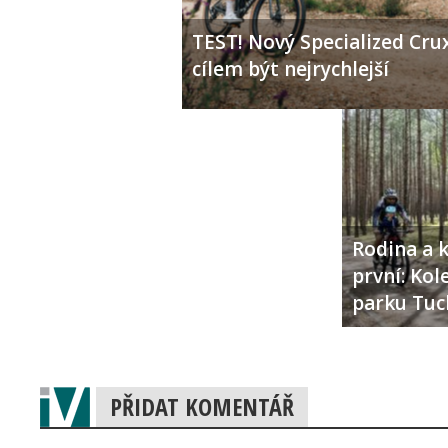
TEST! Nový Specialized Crux
cílem být nejrychlejší
Rodina a k
první: Ko
parku Tuc
PŘIDAT KOMENTÁŘ