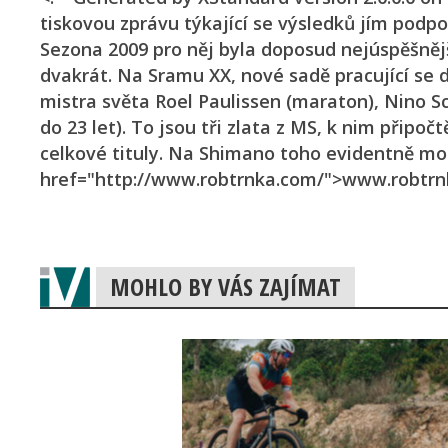
tiskovou zprávu týkající se výsledků jím podpo
Sezona 2009 pro něj byla doposud nejúspěšnějš
dvakrát. Na Sramu XX, nové sadě pracující se d
mistra světa Roel Paulissen (maraton), Nino S
do 23 let). To jsou tři zlata z MS, k nim připo
celkové tituly. Na Shimano toho evidentně mo
href="http://www.robtrnka.com/">www.robtrnk
MOHLO BY VÁS ZAJÍMAT