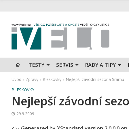
TESTY
SERVIS
RADY A TIPY
Úvod
»
Zprávy
»
Bleskovky
»
Nejlepší závodní sezona Sramu
BLESKOVKY
Nejlepší závodní se
29.9.2009
<!-- Generated by XStandard version 2.0.0.0 o