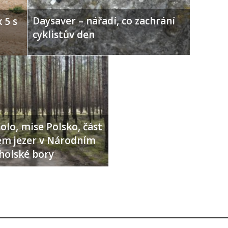
Daysaver – nářadí, co zachrání
 5 s
cyklistův den
olo, mise Polsko, část
lem jezer v Národním
holské bory