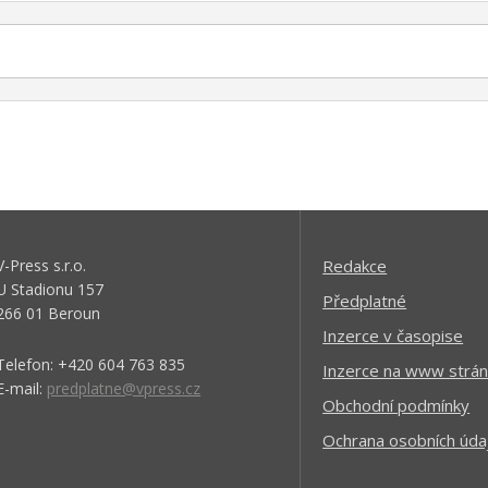
V-Press s.r.o.
Redakce
U Stadionu 157
Předplatné
266 01 Beroun
Inzerce v časopise
Telefon: +420 604 763 835
Inzerce na www strán
E-mail:
predplatne@vpress.cz
Obchodní podmínky
Ochrana osobních úda