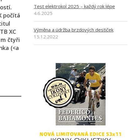
Test elektrokol 2025 – každý rok lépe
ostí.
4.6.2025
X počítá
itul
Výměna a údržba brzdových destiček
MTB XC
15.12.2022
im čtyři
nka (<a