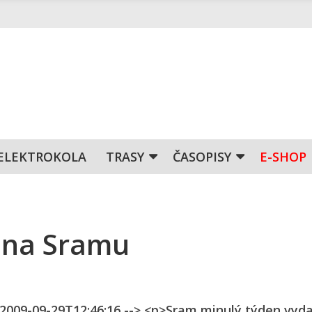
ELEKTROKOLA
TRASY
ČASOPISY
E-SHOP
zona Sramu
n 2009-09-29T12:46:16 --> <p>Sram minulý týden vyda