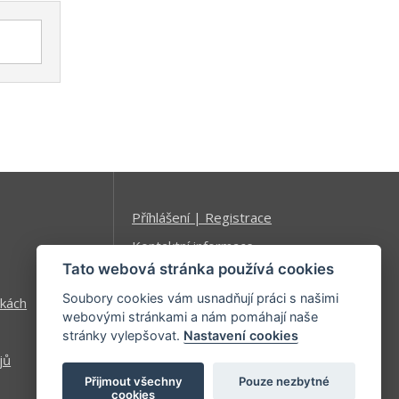
Příhlášení | Registrace
Kontaktní informace
Tato webová stránka používá cookies
Mapa stránek
Soubory cookies vám usnadňují práci s našimi
kách
webovými stránkami a nám pomáhají naše
stránky vylepšovat.
Nastavení cookies
jů
Přijmout všechny
Pouze nezbytné
cookies