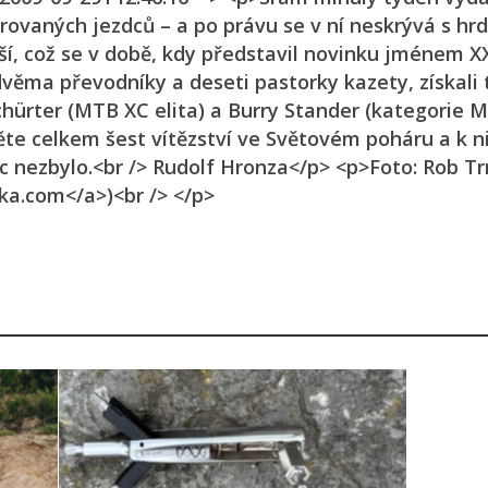
rovaných jezdců – a po právu se v ní neskrývá s hrd
í, což se v době, kdy představil novinku jménem X
věma převodníky a deseti pastorky kazety, získali t
chürter (MTB XC elita) a Burry Stander (kategorie 
čtěte celkem šest vítězství ve Světovém poháru a k n
c nezbylo.<br /> Rudolf Hronza</p> <p>Foto: Rob Tr
a.com</a>)<br /> </p>