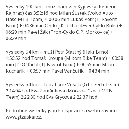
Výsledky 100 km – muži Radovan Kyjovský (Remerx
Rajhrad) čas 3:52:16 hod Milan Šustek (Volvo Auto
Hase MTB Team) + 00:06 min Lukáš Petr (TJ Favorit
Brno) + 04:36 min Ondřej Kobliha (4Ever Cyklo Bulis) +
06:29 min Pavel Žák (Trob-Cyklo O.P. Morkovice) +
06:29 min
Výsledky 54 km – muži Petr Šťastný (Hakr Brno)
1:56:52 hod Tomáš Kroupa (Miltom Bike Team) + 00:38
min Jiří Ošťádal (TJ Favorit Brno) + 00:59 min Milan
Kuchařík + 00:57 min Pavel Vančuřík + 04:34 min
Výsledky 54 km – ženy Lucie Veselá (GT Czech Team)
2:14:04 hod Eva Zemánková (Moravec Czech MTB
Team) 2:22:30 hod Eva Grycová 2:22:37 hod
Podrobné výsledky jsou k dispozici na webu závodu
www.gtzaskar.cz.