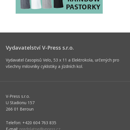
Vydavatelství V-Press s.r.o.
Vydavatel časopisů Velo, 53 x 11 a Elektrokola, určených pro
všechny milovníky cyklistiky a jízdních kol.
V-Press s.r.o.
U Stadionu 157
266 01 Beroun
Telefon: +420 604 763 835
E-mail:
predplatne@vpress.cz