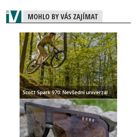
MOHLO BY VÁS ZAJÍMAT
Scott Spark 970: Nevšední univerzál