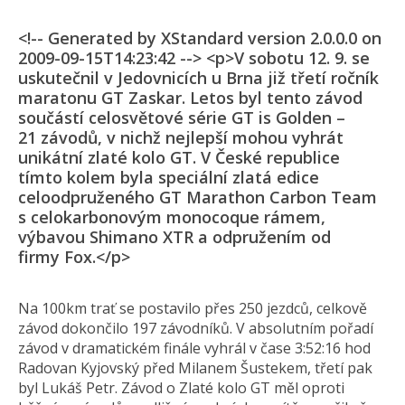
<!-- Generated by XStandard version 2.0.0.0 on
2009-09-15T14:23:42 --> <p>V sobotu 12. 9. se
uskutečnil v Jedovnicích u Brna již třetí ročník
maratonu GT Zaskar. Letos byl tento závod
součástí celosvětové série GT is Golden –
21 závodů, v nichž nejlepší mohou vyhrát
unikátní zlaté kolo GT. V České republice
tímto kolem byla speciální zlatá edice
celoodpruženého GT Marathon Carbon Team
s celokarbonovým monocoque rámem,
výbavou Shimano XTR a odpružením od
firmy Fox.</p>
Na 100km trať se postavilo přes 250 jezdců, celkově
závod dokončilo 197 závodníků. V absolutním pořadí
závod v dramatickém finále vyhrál v čase 3:52:16 hod
Radovan Kyjovský před Milanem Šustekem, třetí pak
byl Lukáš Petr. Závod o Zlaté kolo GT měl oproti