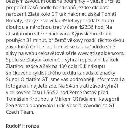
běžným závodům odlišné podmínky – vítěze určil až
přepočet časů podle handicapů jezdce dle data
narození. Zlaté kolo GT tak nakonec získal Tomáš
Bohatý, který se ve věku 49 let vypořádal s touto
dlouhou a náročnou tratí v čase 4:23:36 hod. Na
absolutního vítěze Radovana Kyjovského ztratil
pouhých 31 minut, přičemž věkový rozdíl těchto dvou
závodníků činí 27 let. Tomáš se tak zařadí do síně
slávy na webu celosvětové série www.gtisgolden.com.
Spolu se Zlatým kolem GT vyhrál i speciální balíček
Zlatého jezdce a šek na 100 dolarů k nákupu
špičkového cyklistického textilu kanadské značky
Sugoi. O zlatém GT jsme vás podrobněji informovali a
fotogalerii najdete zde. Na 54km trati závod vyhrál
v celkovém času 1:56:52 hod Petr Šťastný před
Tomášem Kroupou a Mirkem Ošťádalem. Kategorii
žen závod opanovala Lucie Veselá, závodící za GT
Czech Team.
Rudolf Hronza