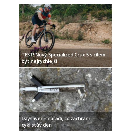
TEST! Nový Specialized Crux 5 s cílem
být nejrychlejší
Daysaver – nářadí, co zachrání
cyklistův den