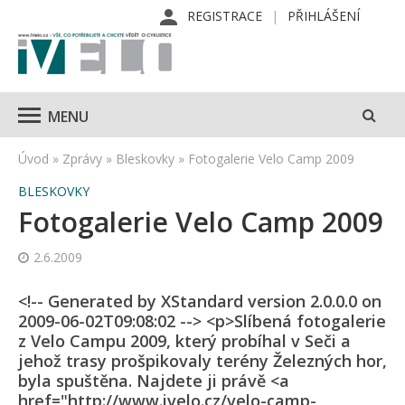
REGISTRACE
PŘIHLÁŠENÍ
MENU
Úvod
»
Zprávy
»
Bleskovky
»
Fotogalerie Velo Camp 2009
BLESKOVKY
Fotogalerie Velo Camp 2009
2.6.2009
<!-- Generated by XStandard version 2.0.0.0 on
2009-06-02T09:08:02 --> <p>Slíbená fotogalerie
z Velo Campu 2009, který probíhal v Seči a
jehož trasy prošpikovaly terény Železných hor,
byla spuštěna. Najdete ji právě <a
href="http://www.ivelo.cz/velo-camp-