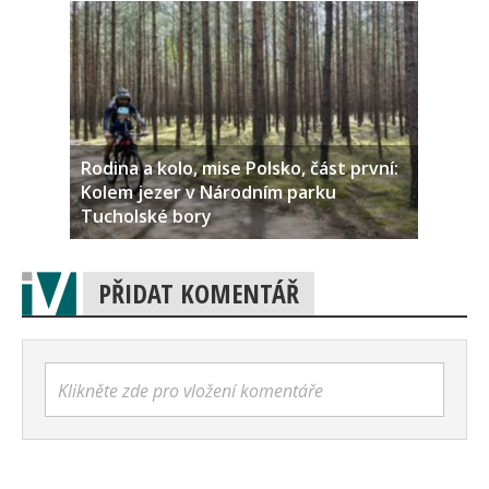
Rodina a kolo, mise Polsko, část první:
Kolem jezer v Národním parku
Tucholské bory
PŘIDAT KOMENTÁŘ
Klikněte zde pro vložení komentáře