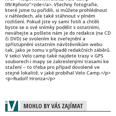
09/#photo">zde</a>. Všechny fotografie,
které jsme tu pořídili, si můžete prohlédnout
v náhledech, ale také stáhnout v plném
rozlišení. Pokud jste vy sami fotili a chtěli
byste se o své snímky podělit s ostatními,
neváhejte a pošlete nám je do redakce (na CD
či DVD) se svolením ke zveřejnění a
zpřístupnění ostatním návštěvníkům webu
tak, jako je tomu v případě redakčních záběrů.
V sekci Velo camp také najdete trasy v GPS
souborech i mapy se zakreslenými trasami ke
stažení – to třeba pro případ dovolené ve
stejné lokalitě, v jaké probíhal Velo Camp.</p>
<p>Rudolf Hronza</p>
MOHLO BY VÁS ZAJÍMAT