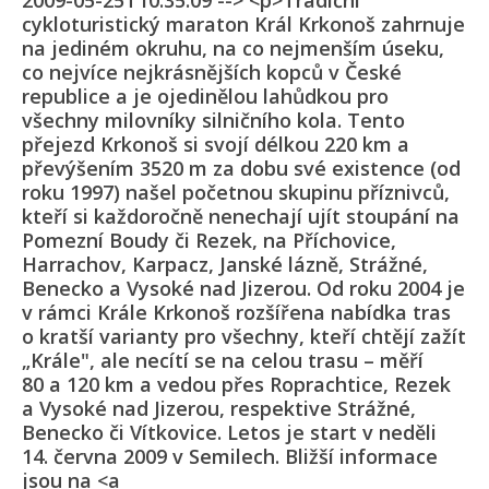
2009-05-25T10:35:09 --> <p>Tradiční
cykloturistický maraton Král Krkonoš zahrnuje
na jediném okruhu, na co nejmenším úseku,
co nejvíce nejkrásnějších kopců v České
republice a je ojedinělou lahůdkou pro
všechny milovníky silničního kola. Tento
přejezd Krkonoš si svojí délkou 220 km a
převýšením 3520 m za dobu své existence (od
roku 1997) našel početnou skupinu příznivců,
kteří si každoročně nenechají ujít stoupání na
Pomezní Boudy či Rezek, na Příchovice,
Harrachov, Karpacz, Janské lázně, Strážné,
Benecko a Vysoké nad Jizerou. Od roku 2004 je
v rámci Krále Krkonoš rozšířena nabídka tras
o kratší varianty pro všechny, kteří chtějí zažít
„Krále", ale necítí se na celou trasu – měří
80 a 120 km a vedou přes Roprachtice, Rezek
a Vysoké nad Jizerou, respektive Strážné,
Benecko či Vítkovice. Letos je start v neděli
14. června 2009 v Semilech. Bližší informace
jsou na <a