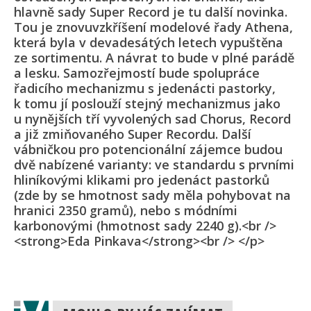
hlavně sady Super Record je tu další novinka.
Tou je znovuvzkříšení modelové řady Athena,
která byla v devadesátých letech vypuštěna
ze sortimentu. A návrat to bude v plné parádě
a lesku. Samozřejmostí bude spolupráce
řadicího mechanizmu s jedenácti pastorky,
k tomu jí poslouží stejný mechanizmus jako
u nynějších tří vyvolených sad Chorus, Record
a již zmiňovaného Super Recordu. Další
vábničkou pro potencionální zájemce budou
dvě nabízené varianty: ve standardu s prvními
hliníkovými klikami pro jedenáct pastorků
(zde by se hmotnost sady měla pohybovat na
hranici 2350 gramů), nebo s módními
karbonovými (hmotnost sady 2240 g).<br />
<strong>Eda Pinkava</strong><br /> </p>