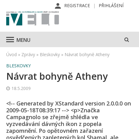
REGISTRACE
PŘIHLÁŠENÍ
MENU
Úvod
»
Zprávy
»
Bleskovky
»
Návrat bohyně Atheny
BLESKOVKY
Návrat bohyně Atheny
18.5.2009
<!-- Generated by XStandard version 2.0.0.0 on
2009-05-18T08:39:17 --> <p>Značka
Campagnolo se zřejmě shlédla ve
vyzvedávání dávných ikon z popela
zapomnění. Po opětovném zařazení
osvědčených zapletených kol Shamal, ale