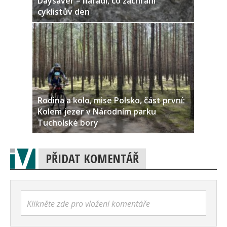
Daysaver – nářadí, co zachrání
cyklistův den
Rodina a kolo, mise Polsko, část první:
Kolem jezer v Národním parku
Tucholské bory
PŘIDAT KOMENTÁŘ
Klikněte zde pro vložení komentáře