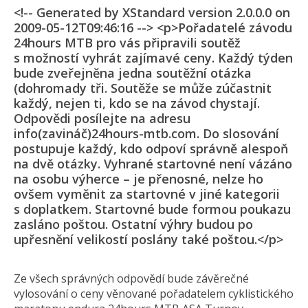
<!-- Generated by XStandard version 2.0.0.0 on
2009-05-12T09:46:16 --> <p>Pořadatelé závodu
24hours MTB pro vás připravili soutěž
s možností vyhrát zajímavé ceny. Každý týden
bude zveřejněna jedna soutěžní otázka
(dohromady tři. Soutěže se může zúčastnit
každý, nejen ti, kdo se na závod chystají.
Odpovědi posílejte na adresu
info(zavináč)24hou­rs-mtb.com. Do slosování
postupuje každý, kdo odpoví správně alespoň
na dvě otázky. Vyhrané startovné není vázáno
na osobu výherce – je přenosné, nelze ho
ovšem vyměnit za startovné v jiné kategorii
s doplatkem. Startovné bude formou poukazu
zasláno poštou. Ostatní výhry budou po
upřesnění velikostí poslány také poštou.</p>
Ze všech správných odpovědí bude závěrečné
vylosování o ceny věnované pořadatelem cyklistického