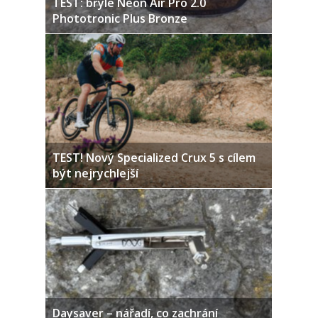
TEST: brýle Neon Air Pro 2.0
Phototronic Plus Bronze
TEST! Nový Specialized Crux 5 s cílem
být nejrychlejší
Daysaver – nářadí, co zachrání