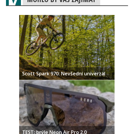
Scott Spark 970: Nevšední univerzál
TEST: brýle Neon Air Pro 2.0