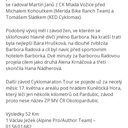
se radoval Martin Janů z CK Mladá Vožice před
Michalem Kohoutkem (Merida Bike Ranch Team) a
Tomášem Sládkem (KED Cyklomax).
Podobný vývoj měl i závod žen, ve kterém se
skloňovalo hlavně dívčí jméno Barbora. Na kratší trati
byla nejlepší Bára Hrušková, na dlouhé zvítězila
Barbora Radová a cíl byl navíc před sportovním
hotelem Barborka. Dvě minuty za Barborou Radovou
projela cílem jako druhá Alena Krnáčová a třetí
skončila Hana Nádherová.
Další závod Cyklomaraton Tour se pojede už za necelý
měsíc 17. května v areálu pod hradem Kunětická Hora,
který leží jen několik kilometrů od Pardubic, závod
proto nese název ZP MV ČR Okolopardubic.
Výsledky 52 Km:
1 Václav Ježek (Alpine Pro/Author Team) –
01:56:01.682