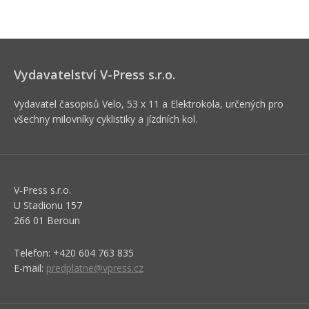
Vydavatelství V-Press s.r.o.
Vydavatel časopisů Velo, 53 x 11 a Elektrokola, určených pro
všechny milovníky cyklistiky a jízdních kol.
V-Press s.r.o.
U Stadionu 157
266 01 Beroun
Telefon: +420 604 763 835
E-mail:
predplatne@vpress.cz