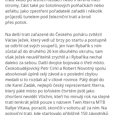
stromy, část také po šotolinových polňačkách nebo
asfaltu. Jako zpestření pořadatelé zařadili i několik
průjezdů tunelem pod železniční tratí a brod
přes potok.
Na delší trati zařazené do Českého poháru zvítězil
Václav Ježek, který vedl už brzy po startu a postupně
se odtrhl od svých soupeřů, jen Ivan Rybařík s ním
zůstal až do druhého 26 km dlouhého okruhu, tam
však Ježek neuvěřitelně zrychlil a i Rybaříka nechal
daleko za sebou. Další dvojice bojovala o třetí místo.
Českobudějovický Petr Cirkl a Robert Novotný spolu
absolvovali úplně celý závod a o poslední zbylou
medaili si to rozdali až v cílové rovince. Pátý dojel do
cíle Karel Zadák, nejlepší český reprezentant Xterra,
který páté místo po loňském čtvrtém jistě jako
zhoršení neviděl. Všichni, kteří ho minulý rok na stejné
trati tenkrát ještě pouze s názvem Twin Xterra MTB
Rallye Vltava, porazili, skončili v sobotu až za ním. Na
poloviční trati, kde startovalo přibližně 150 závodníků