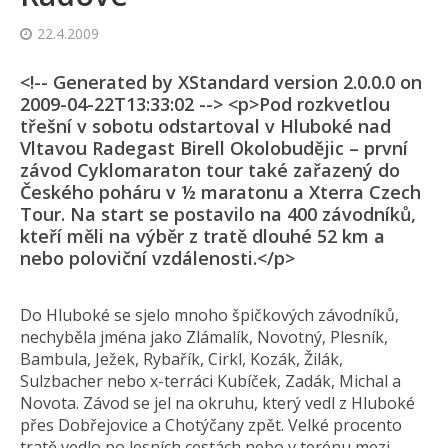
22.4.2009
<!-- Generated by XStandard version 2.0.0.0 on
2009-04-22T13:33:02 --> <p>Pod rozkvetlou
třešní v sobotu odstartoval v Hluboké nad
Vltavou Radegast Birell Okolobudějic – první
závod Cyklomaraton tour také zařazený do
Českého poháru v ½ maratonu a Xterra Czech
Tour. Na start se postavilo na 400 závodníků,
kteří měli na výběr z tratě dlouhé 52 km a
nebo poloviční vzdálenosti.</p>
Do Hluboké se sjelo mnoho špičkových závodníků,
nechyběla jména jako Zlámalík, Novotný, Plesník,
Bambula, Ježek, Rybařík, Cirkl, Kozák, Žilák,
Sulzbacher nebo x-terráci Kubíček, Zadák, Michal a
Novota. Závod se jel na okruhu, který vedl z Hluboké
přes Dobřejovice a Chotýčany zpět. Velké procento
tratě vedlo po lesních cestách nebo v terénu mezi