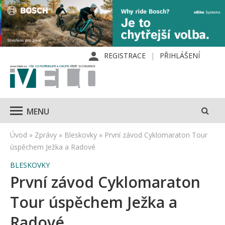
REGISTRACE
PŘIHLÁŠENÍ
MENU
Úvod
»
Zprávy
»
Bleskovky
»
První závod Cyklomaraton Tour
úspěchem Ježka a Radové
BLESKOVKY
První závod Cyklomaraton
Tour úspěchem Ježka a
Radové