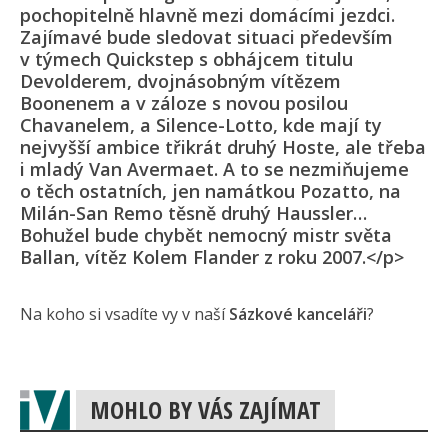
pochopitelně hlavně mezi domácími jezdci.
Zajímavé bude sledovat situaci především
v týmech Quickstep s obhájcem titulu
Devolderem, dvojnásobným vítězem
Boonenem a v záloze s novou posilou
Chavanelem, a Silence-Lotto, kde mají ty
nejvyšší ambice třikrát druhý Hoste, ale třeba
i mladý Van Avermaet. A to se nezmiňujeme
o těch ostatních, jen namátkou Pozatto, na
Milán-San Remo těsně druhý Haussler…
Bohužel bude chybět nemocný mistr světa
Ballan, vítěz Kolem Flander z roku 2007.</p>
Na koho si vsadíte vy v naší
Sázkové kanceláři
?
MOHLO BY VÁS ZAJÍMAT