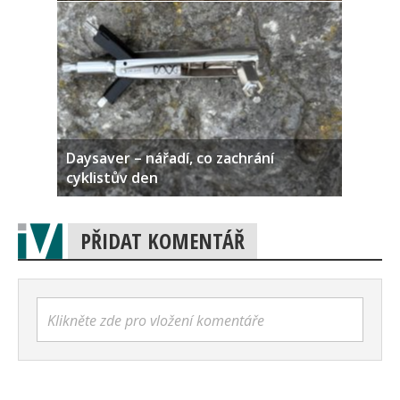
Daysaver – nářadí, co zachrání
cyklistův den
PŘIDAT KOMENTÁŘ
Klikněte zde pro vložení komentáře