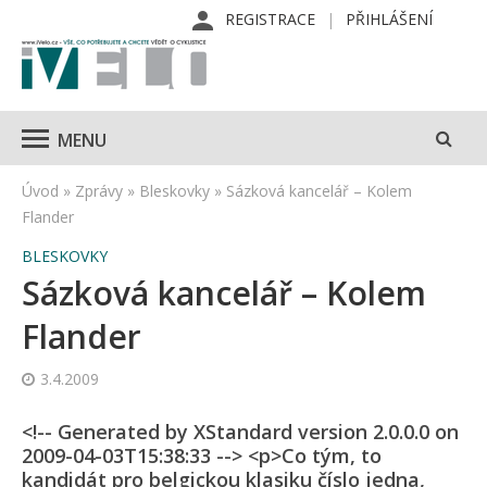
REGISTRACE
PŘIHLÁŠENÍ
MENU
Úvod
»
Zprávy
»
Bleskovky
»
Sázková kancelář – Kolem
Flander
BLESKOVKY
Sázková kancelář – Kolem
Flander
3.4.2009
<!-- Generated by XStandard version 2.0.0.0 on
2009-04-03T15:38:33 --> <p>Co tým, to
kandidát pro belgickou klasiku číslo jedna,