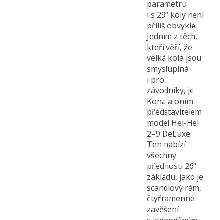
parametru
i s 29“ koly není
příliš obvyklé.
Jedním z těch,
kteří věří, že
velká kola jsou
smysluplná
i pro
závodníky, je
Kona a oním
představitelem
model Hei-Hei
2–9 DeLuxe.
Ten nabízí
všechny
přednosti 26“
základu, jako je
scandiový rám,
čtyřramenné
zavěšení