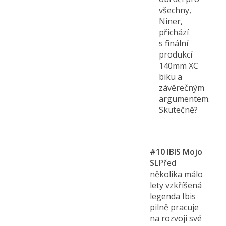
všechny,
Niner,
přichází
s finální
produkcí
140mm XC
biku a
závěrečným
argumentem.
Skutečně?
#10
IBIS Mojo
SL
Před
několika málo
lety vzkříšená
legenda Ibis
pilně pracuje
na rozvoji své