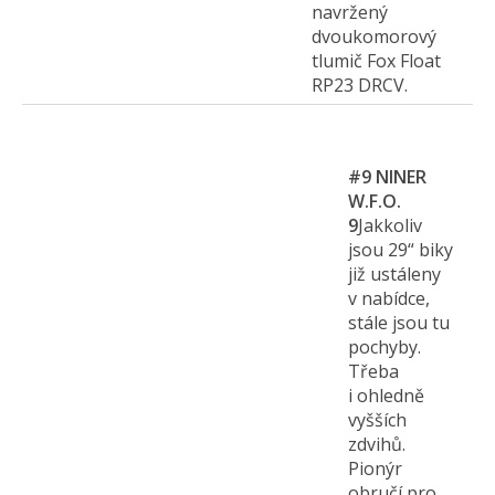
navržený
dvoukomorový
tlumič Fox Float
RP23 DRCV.
#9
NINER
W.F.O.
9
Jakkoliv
jsou 29“ biky
již ustáleny
v nabídce,
stále jsou tu
pochyby.
Třeba
i ohledně
vyšších
zdvihů.
Pionýr
obručí pro