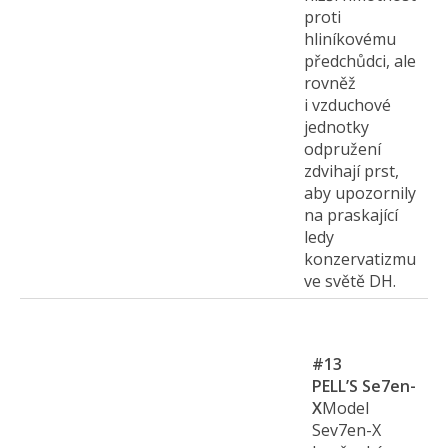
proti
hliníkovému
předchůdci, ale
rovněž
i vzduchové
jednotky
odpružení
zdvihají prst,
aby upozornily
na praskající
ledy
konzervatizmu
ve světě DH.
#13
PELL’S Se7en-
X
Model
Sev7en-X