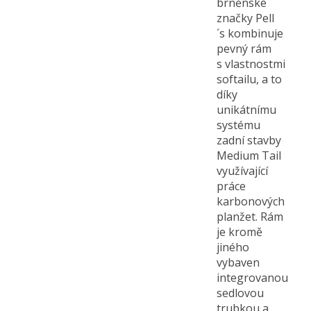
brněnské
značky Pell
´s kombinuje
pevný rám
s vlastnostmi
softailu, a to
díky
unikátnímu
systému
zadní stavby
Medium Tail
využívající
práce
karbonových
planžet. Rám
je kromě
jiného
vybaven
integrovanou
sedlovou
trubkou a