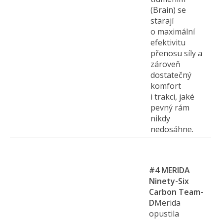
(Brain) se
starají
o maximální
efektivitu
přenosu síly a
zároveň
dostatečný
komfort
i trakci, jaké
pevný rám
nikdy
nedosáhne.
#4
MERIDA
Ninety-Six
Carbon Team-
D
Merida
opustila