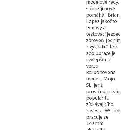
modelové řady,
s čímž jí nově
pomáhá i Brian
Lopes jakožto
týmový a
testovací jezdec
zároveň. Jedním
z výsledků této
spolupráce je
i vylepšená
verze
karbonového
modelu Mojo
SL, jenž
prostřednictvím
popularitu
získávajícího
závěsu DW Link
pracuje se
140 mm
aktivního