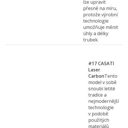
lze upravit
přesně na míru,
protože výrobní
technologie
umožňuje měnit
úhly a délky
trubek.
#17
CASATI
Laser
Carbon
Tento
model v sobě
snoubí letité
tradice a
nejmodernější
technologie
v podobě
použitých
materiálů