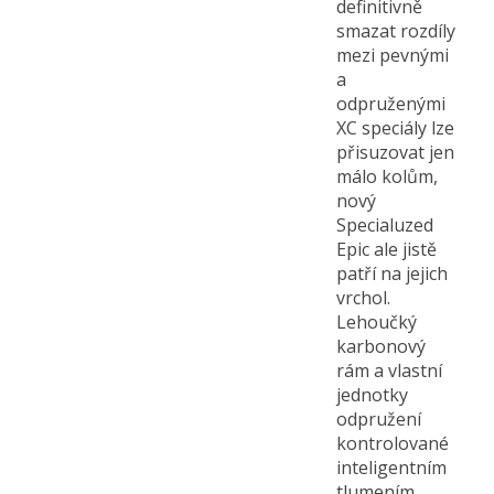
definitivně
smazat rozdíly
mezi pevnými
a
odpruženými
XC speciály lze
přisuzovat jen
málo kolům,
nový
Specialuzed
Epic ale jistě
patří na jejich
vrchol.
Lehoučký
karbonový
rám a vlastní
jednotky
odpružení
kontrolované
inteligentním
tlumením