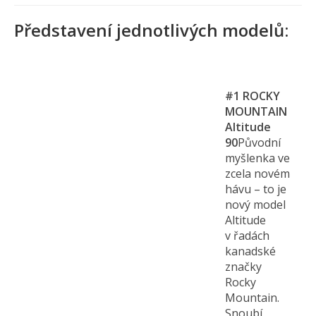
Představení jednotlivých modelů:
#1
ROCKY
MOUNTAIN
Altitude
90
Původní
myšlenka ve
zcela novém
hávu – to je
nový model
Altitude
v řadách
kanadské
značky
Rocky
Mountain.
Snoubí