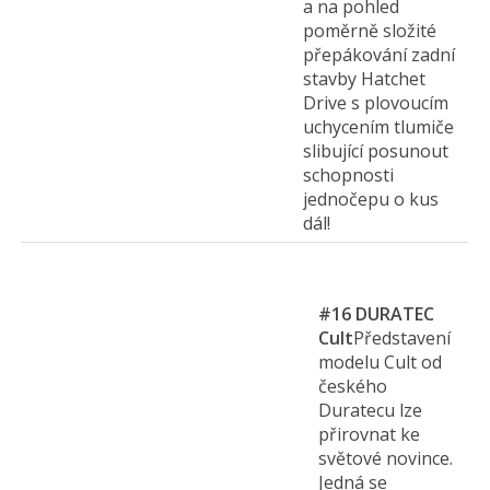
a na pohled
poměrně složité
přepákování zadní
stavby Hatchet
Drive s plovoucím
uchycením tlumiče
slibující posunout
schopnosti
jednočepu o kus
dál!
#16
DURATEC
Cult
Představení
modelu Cult od
českého
Duratecu lze
přirovnat ke
světové novince.
Jedná se