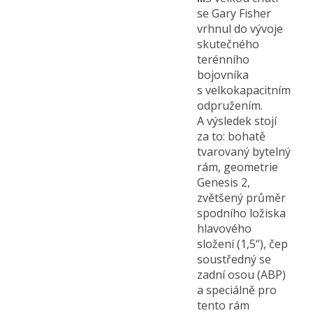
se Gary Fisher
vrhnul do vývoje
skutečného
terénního
bojovníka
s velkokapacitním
odpružením.
A výsledek stojí
za to: bohatě
tvarovaný bytelný
rám, geometrie
Genesis 2,
zvětšený průměr
spodního ložiska
hlavového
složení (1,5“), čep
soustředný se
zadní osou (ABP)
a speciálně pro
tento rám