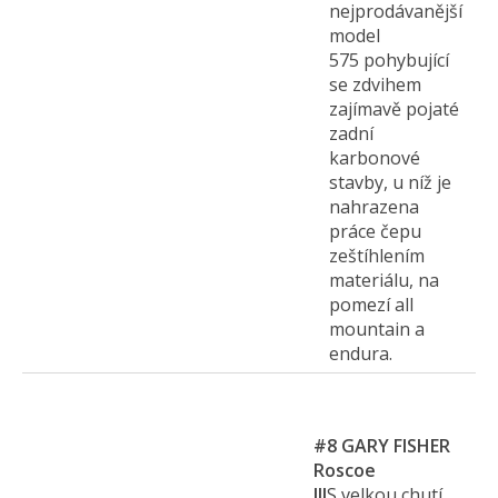
nejprodávanější
model
575 pohybující
se zdvihem
zajímavě pojaté
zadní
karbonové
stavby, u níž je
nahrazena
práce čepu
zeštíhlením
materiálu, na
pomezí all
mountain a
endura.
#8
GARY FISHER
Roscoe
III
S velkou chutí