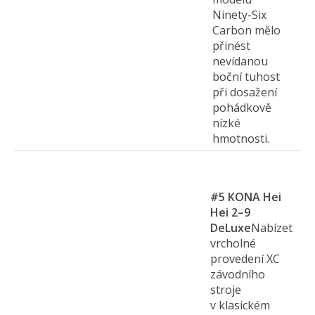
Ninety-Six
Carbon mělo
přinést
nevídanou
boční tuhost
při dosažení
pohádkově
nízké
hmotnosti.
#5
KONA Hei
Hei 2–9
DeLuxe
Nabízet
vrcholné
provedení XC
závodního
stroje
v klasickém