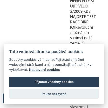
NENECHTE SI
UJÍT VELO
2/2009 KDE
NAJDETE TEST
RACE BIKE
IQ!
Revoluční
možná jen
v rámci naší
země, či
dokonce jen
Tato webová stránka používá cookies
jedné značky,
přesto navýsost
Soubory cookies vám usnadňují práci s našimi
zajímavý je nový
webovými stránkami a nám pomáhají naše stránky
full domácích
vylepšovat.
Nastavení cookies
rámařů Race
Bike. V principu
Přijmout všechny cookies
stále věrni
jednočepu,
Pouze nezbytné
přesto
posouvají jeho
vlastnosti