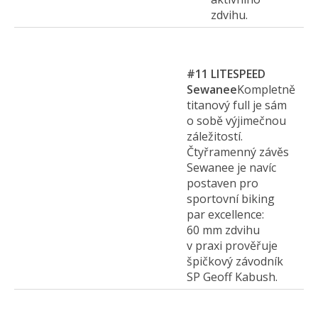
zdvihu.
#11
LITESPEED
Sewanee
Kompletně
titanový full je sám
o sobě výjimečnou
záležitostí.
Čtyřramenný závěs
Sewanee je navíc
postaven pro
sportovní biking
par excellence:
60 mm zdvihu
v praxi prověřuje
špičkový závodník
SP Geoff Kabush.