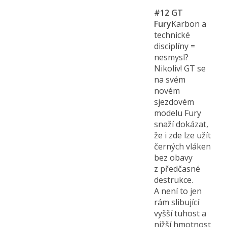
#12
GT
Fury
Karbon a
technické
disciplíny =
nesmysl?
Nikoliv! GT se
na svém
novém
sjezdovém
modelu Fury
snaží dokázat,
že i zde lze užít
černých vláken
bez obavy
z předčasné
destrukce.
A není to jen
rám slibující
vyšší tuhost a
nižší hmotnost