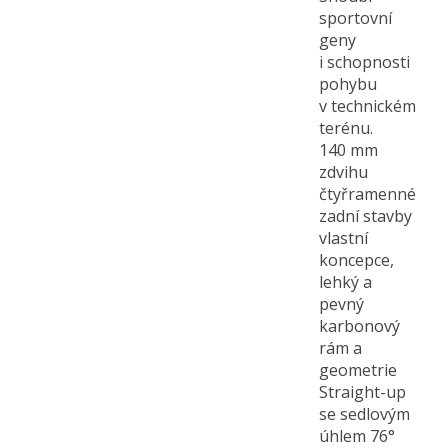
sportovní
geny
i schopnosti
pohybu
v technickém
terénu.
140 mm
zdvihu
čtyřramenné
zadní stavby
vlastní
koncepce,
lehký a
pevný
karbonový
rám a
geometrie
Straight-up
se sedlovým
úhlem 76°