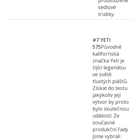
prodloužené
sedlové
trubky.
#7
YETI
575
Původně
kalifornská
značka Yeti je
žijící legendou
ve světě
tlustých plášťů.
Získat do testu
jakýkoliv její
výtvor by proto
bylo skutečnou
událostí. Ze
současné
produkční řady
jsme vybrali