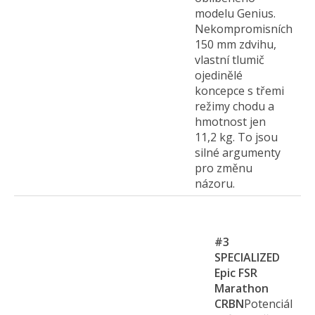
modelu Genius.
Nekompromisních
150 mm zdvihu,
vlastní tlumič
ojedinělé
koncepce s třemi
režimy chodu a
hmotnost jen
11,2 kg. To jsou
silné argumenty
pro změnu
názoru.
#3
SPECIALIZED
Epic FSR
Marathon
CRBN
Potenciál