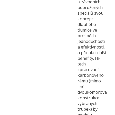
u závodních
odpružených
speciálů svou
koncepci
dlouhého
tlumiče ve
prospěch
jednoduchosti
a efektivnosti,
a přidala i další
benefity. Hi-
tech
zpracování
karbonového
rámu (mimo
jiné
dvoukomorová
konstrukce
vybraných
trubek) by
modelu