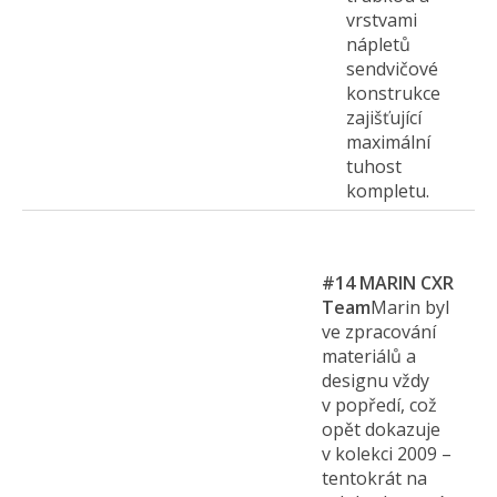
vrstvami
nápletů
sendvičové
konstrukce
zajišťující
maximální
tuhost
kompletu.
#14
MARIN CXR
Team
Marin byl
ve zpracování
materiálů a
designu vždy
v popředí, což
opět dokazuje
v kolekci 2009 –
tentokrát na