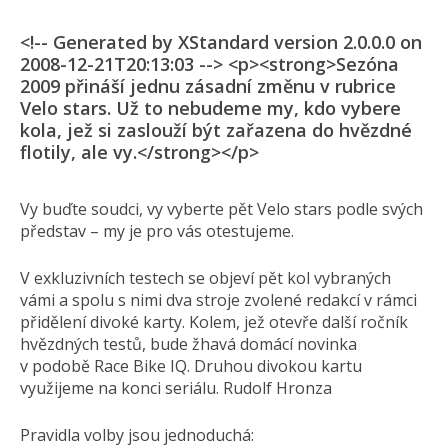
<!-- Generated by XStandard version 2.0.0.0 on
2008-12-21T20:13:03 --> <p><strong>Sezóna
2009 přináší jednu zásadní změnu v rubrice
Velo stars. Už to nebudeme my, kdo vybere
kola, jež si zaslouží být zařazena do hvězdné
flotily, ale vy.</strong></p>
Vy buďte soudci, vy vyberte pět Velo stars podle svých
představ – my je pro vás otestujeme.
V exkluzivních testech se objeví pět kol vybraných
vámi a spolu s nimi dva stroje zvolené redakcí v rámci
přidělení divoké karty. Kolem, jež otevře další ročník
hvězdných testů, bude žhavá domácí novinka
v podobě Race Bike IQ. Druhou divokou kartu
využijeme na konci seriálu. Rudolf Hronza
Pravidla volby jsou jednoduchá: