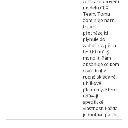
celokarbonovém
modelu CRX
Team. Tomu
dominuje horní
trubka
přecházející
plynule do
zadních vzpěr a
tvořící určitý
monolit. Rám
obsahuje celkem
čtyři druhy
ručně skládané
uhlíkové
pleteniny, které
udávají
specifické
vlastnosti každé
jednotlivé partii.