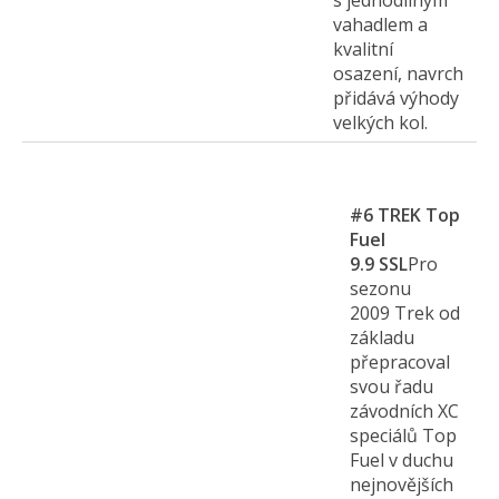
s jednodílným
vahadlem a
kvalitní
osazení, navrch
přidává výhody
velkých kol.
#6
TREK Top
Fuel
9.9 SSL
Pro
sezonu
2009 Trek od
základu
přepracoval
svou řadu
závodních XC
speciálů Top
Fuel v duchu
nejnovějších