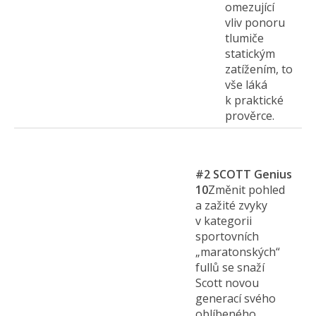
omezující
vliv ponoru
tlumiče
statickým
zatížením, to
vše láká
k praktické
prověrce.
#2
SCOTT Genius
10
Změnit pohled
a zažité zvyky
v kategorii
sportovních
„maratonských“
fullů se snaží
Scott novou
generací svého
oblíbeného