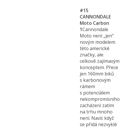
#15
CANNONDALE
Moto Carbon
1
Cannondale
Moto není „jen“
novým modelem
této americké
značky, ale
celkově zajímavým
konceptem. Přece
jen 160mm biků
s karbonovým
rámem
s potenciálem
nekompromisního
zacházení zatím
na trhu mnoho
není. Navíc když
se přidá nezvyklé