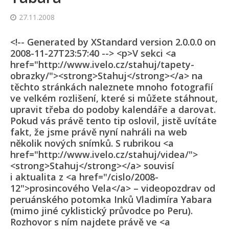
27.11.2008
<!-- Generated by XStandard version 2.0.0.0 on
2008-11-27T23:57:40 --> <p>V sekci <a
href="http://www.ivelo.cz/stahuj/tapety-
obrazky/"><strong>Stahuj</strong></a> na
těchto stránkách naleznete mnoho fotografií
ve velkém rozlišení, které si můžete stáhnout,
upravit třeba do podoby kalendáře a darovat.
Pokud vás právě tento tip oslovil, jistě uvítáte
fakt, že jsme právě nyní nahráli na web
několik nových snímků. S rubrikou <a
href="http://www.ivelo.cz/stahuj/videa/">
<strong>Stahuj</strong></a> souvisí
i aktualita z <a href="/cislo/2008-
12">prosincového Vela</a> – videopozdrav od
peruánského potomka Inků Vladimíra Yabara
(mimo jiné cyklistický průvodce po Peru).
Rozhovor s ním najdete právě ve <a