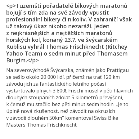
<p>Tuzemští pořadatelé bikových maratonů
bojují s tím zda na své závody vpustit
profesionální bikery či nikoliv. V zahraničí však
už takový úkaz nikoho nezaráží. Jeden
z nejkrásnějších a nejtěžších maratonů
horských kol, konaný 23.7. ve švýcarském
Kublisu vyhrál Thomas Frischknecht (Ritchey
Yahoo Team) o sedm minut před Thomasem
Burgim.</p>
Na severovýchodě Švýcarska, známén jako Prattigau
se sešlo okolo 20 000 lidí, přičemž na trať 120 km
závodu jich za fantastického letního počasí
vystartovalo plných 3 800!. Frischi musel v pěti hlavních
dlouhých stoupáních zdolat 5 kilometrů převýšení,
k čemuž mu stačilo bez pěti minut sedm hodin. „Je to
úplně nová zkušenost, než závodit na okruzích
v závodě dlouhém 50km“ komentoval Swiss Bike
Masters Thomas Frischknecht.