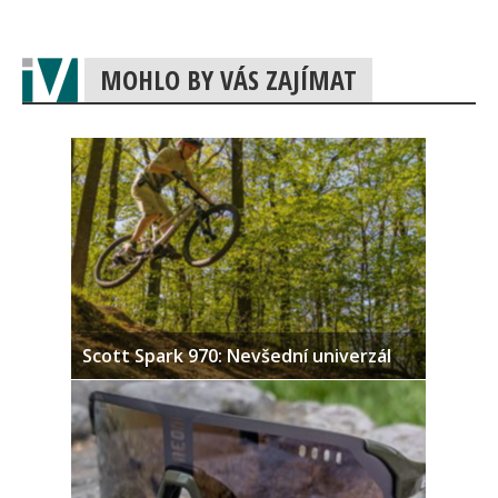
MOHLO BY VÁS ZAJÍMAT
Scott Spark 970: Nevšední univerzál