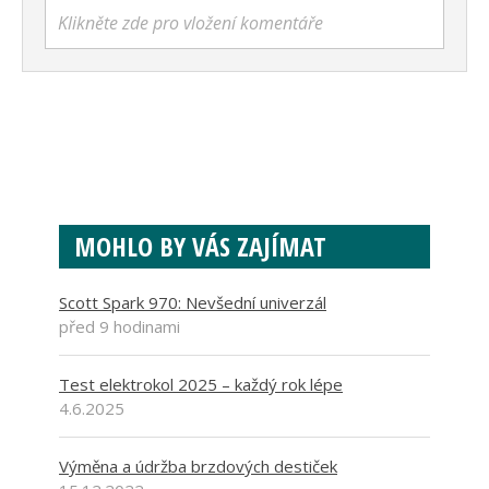
Klikněte zde pro vložení komentáře
MOHLO BY VÁS ZAJÍMAT
Scott Spark 970: Nevšední univerzál
před 9 hodinami
Test elektrokol 2025 – každý rok lépe
4.6.2025
Výměna a údržba brzdových destiček