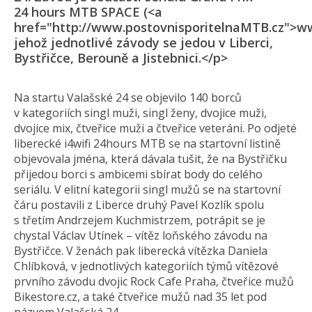
24 hours MTB SPACE (<a
href="http://www.postovnisporitelnaMTB.cz">ww
jehož jednotlivé závody se jedou v Liberci,
Bystřičce, Berouně a Jistebnici.</p>
Na startu Valašské 24 se objevilo 140 borců
v kategoriích singl muži, singl ženy, dvojice muži,
dvojice mix, čtveřice muži a čtveřice veteráni. Po odjeté
liberecké i4wifi 24hours MTB se na startovní listině
objevovala jména, která dávala tušit, že na Bystřičku
přijedou borci s ambicemi sbírat body do celého
seriálu. V elitní kategorii singl mužů se na startovní
čáru postavili z Liberce druhý Pavel Kozlík spolu
s třetím Andrzejem Kuchmistrzem, potrápit se je
chystal Václav Utínek – vítěz loňského závodu na
Bystřičce. V ženách pak liberecká vítězka Daniela
Chlíbková, v jednotlivých kategoriích týmů vítězové
prvního závodu dvojic Rock Cafe Praha, čtveřice mužů
Bikestore.cz, a také čtveřice mužů nad 35 let pod