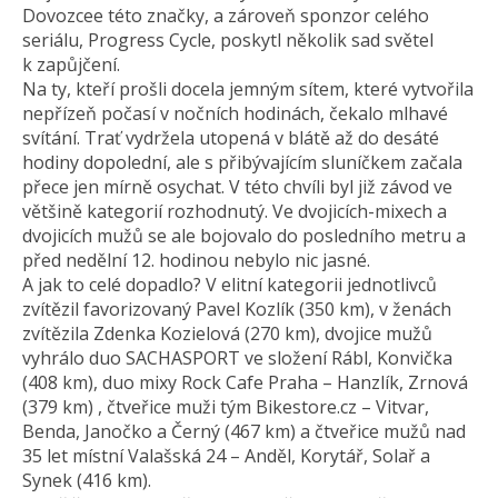
Dovozcee této značky, a zároveň sponzor celého
seriálu, Progress Cycle, poskytl několik sad světel
k zapůjčení.
Na ty, kteří prošli docela jemným sítem, které vytvořila
nepřízeň počasí v nočních hodinách, čekalo mlhavé
svítání. Trať vydržela utopená v blátě až do desáté
hodiny dopolední, ale s přibývajícím sluníčkem začala
přece jen mírně osychat. V této chvíli byl již závod ve
většině kategorií rozhodnutý. Ve dvojicích-mixech a
dvojicích mužů se ale bojovalo do posledního metru a
před nedělní 12. hodinou nebylo nic jasné.
A jak to celé dopadlo? V elitní kategorii jednotlivců
zvítězil favorizovaný Pavel Kozlík (350 km), v ženách
zvítězila Zdenka Kozielová (270 km), dvojice mužů
vyhrálo duo SACHASPORT ve složení Rábl, Konvička
(408 km), duo mixy Rock Cafe Praha – Hanzlík, Zrnová
(379 km) , čtveřice muži tým Bikestore.cz – Vitvar,
Benda, Janočko a Černý (467 km) a čtveřice mužů nad
35 let místní Valašská 24 – Anděl, Korytář, Solař a
Synek (416 km).