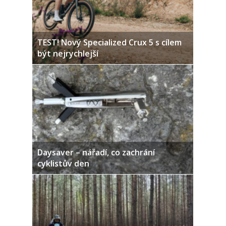
TEST! Nový Specialized Crux 5 s cílem
být nejrychlejší
Daysaver – nářadí, co zachrání
cyklistův den