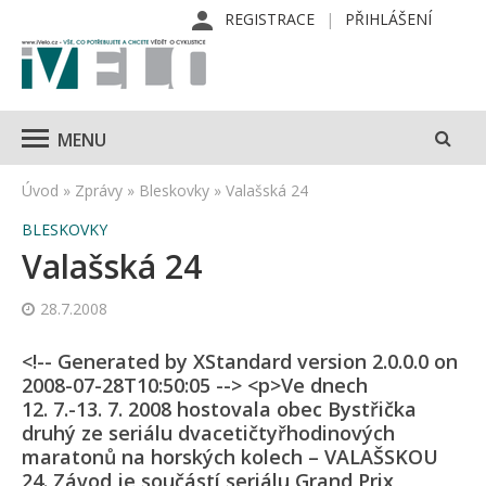
REGISTRACE
PŘIHLÁŠENÍ
MENU
Úvod
»
Zprávy
»
Bleskovky
»
Valašská 24
BLESKOVKY
Valašská 24
28.7.2008
<!-- Generated by XStandard version 2.0.0.0 on
2008-07-28T10:50:05 --> <p>Ve dnech
12. 7.-13. 7. 2008 hostovala obec Bystřička
druhý ze seriálu dvacetičtyřho­dinových
maratonů na horských kolech – VALAŠSKOU
24. Závod je součástí seriálu Grand Prix