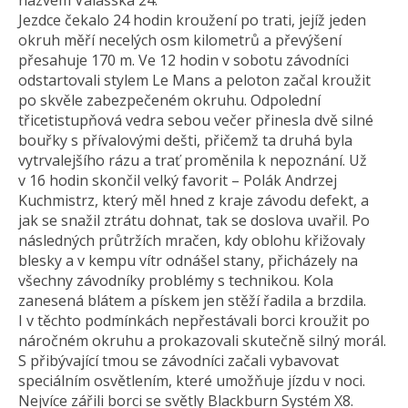
názvem Valašská 24.
Jezdce čekalo 24 hodin kroužení po trati, jejíž jeden
okruh měří necelých osm kilometrů a převýšení
přesahuje 170 m. Ve 12 hodin v sobotu závodníci
odstartovali stylem Le Mans a peloton začal kroužit
po skvěle zabezpečeném okruhu. Odpolední
třicetistupňová vedra sebou večer přinesla dvě silné
bouřky s přívalovými dešti, přičemž ta druhá byla
vytrvalejšího rázu a trať proměnila k nepoznání. Už
v 16 hodin skončil velký favorit – Polák Andrzej
Kuchmistrz, který měl hned z kraje závodu defekt, a
jak se snažil ztrátu dohnat, tak se doslova uvařil. Po
následných průtržích mračen, kdy oblohu křižovaly
blesky a v kempu vítr odnášel stany, přicházely na
všechny závodníky problémy s technikou. Kola
zanesená blátem a pískem jen stěží řadila a brzdila.
I v těchto podmínkách nepřestávali borci kroužit po
náročném okruhu a prokazovali skutečně silný morál.
S přibývající tmou se závodníci začali vybavovat
speciálním osvětlením, které umožňuje jízdu v noci.
Nejvíce zářili borci se světly Blackburn Systém X8.