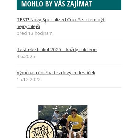
MOHLO BY VÁS ZAJÍMAT
TEST! Nový Specialized Crux 5 s cílem být
nejrychlejší
před 13 hodinami
Test elektrokol 2025 – každý rok lépe
4.6.2025
Výměna a údržba brzdových destiček
15.12.2022