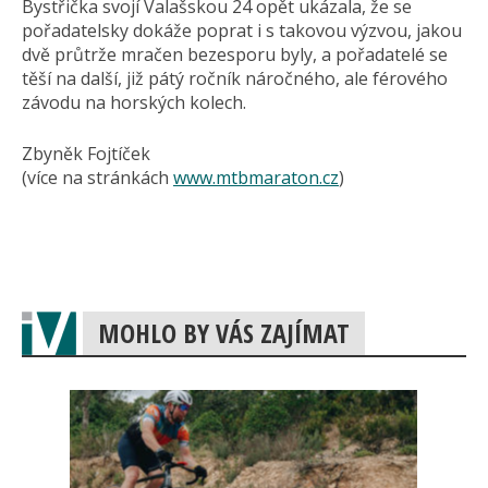
Bystřička svojí Valašskou 24 opět ukázala, že se
pořadatelsky dokáže poprat i s takovou výzvou, jakou
dvě průtrže mračen bezesporu byly, a pořadatelé se
těší na další, již pátý ročník náročného, ale férového
závodu na horských kolech.
Zbyněk Fojtíček
(více na stránkách
www.mtbmaraton.cz
)
MOHLO BY VÁS ZAJÍMAT