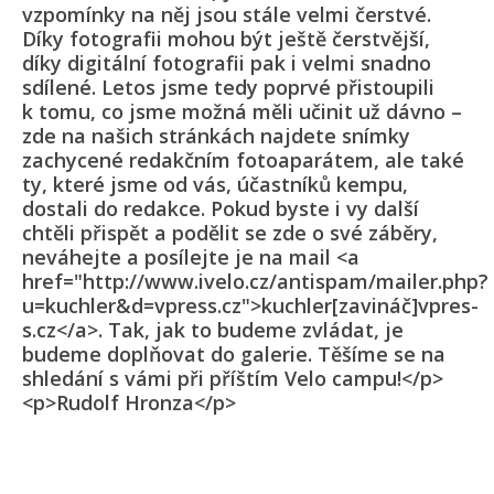
vzpomínky na něj jsou stále velmi čerstvé.
Díky fotografii mohou být ještě čerstvější,
díky digitální fotografii pak i velmi snadno
sdílené. Letos jsme tedy poprvé přistoupili
k tomu, co jsme možná měli učinit už dávno –
zde na našich stránkách najdete snímky
zachycené redakčním fotoaparátem, ale také
ty, které jsme od vás, účastníků kempu,
dostali do redakce. Pokud byste i vy další
chtěli přispět a podělit se zde o své záběry,
neváhejte a posílejte je na mail <a
href="http://www.ivelo.cz/antispam/mailer.php?
u=kuchler&d=vpress.cz">kuchler[zavináč]vpres­
s.cz</a>. Tak, jak to budeme zvládat, je
budeme doplňovat do galerie. Těšíme se na
shledání s vámi při příštím Velo campu!</p>
<p>Rudolf Hronza</p>