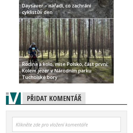
Daysaver – nářadí, co zachrání
cyklistův den
Rodina a kolo, mise Polsko, část první:
Kolem jezer v Národním parku
Tucholské bory
PŘIDAT KOMENTÁŘ
Klikněte zde pro vložení komentáře