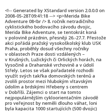
<!-- Generated by XStandard version 2.0.0.0 on
2008-05-28T09:41:18 --> <p>Merida Bike
Adventure 08<br /> 8. ročník netradičního
cyklistického bodovacího závodu dvojic,
Merida Bike Adventure, se tentokrát koná
v polovině prázdnin, přesněji 26.-27.7. Přestože
akci pořádá pražský vysokoškolský klub USK
Praha, proběhly dosud všechny ročníky
v oblastech Praze dosti vzdálených –
v Krušných, Lužických či Orlických horách, na
Vysočině a Drahanské vrchovině a v údolí
Střely. Letos se však pořadatelé rozhodli
využít svých takřka domovských terénů a
zvolili prostor mezi hlubokým vltavským
údolím a brdskými Hřebeny s centrem
v Dobříši. Zájemci o start na tomto
nejpopulárnějším cykloorientačním závodě
pro veřejnost by neměli dlouho váhat, loni
byla kapacita 1000 startujících (500 dvojic)