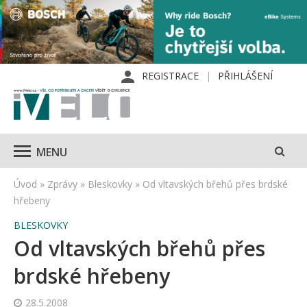
REGISTRACE
PŘIHLÁŠENÍ
MENU
Úvod
»
Zprávy
»
Bleskovky
»
Od vltavských břehů přes brdské
hřebeny
BLESKOVKY
Od vltavských břehů přes
brdské hřebeny
28.5.2008