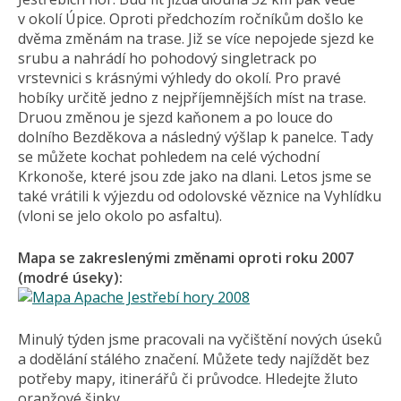
v okolí Úpice. Oproti předchozím ročníkům došlo ke
dvěma změnám na trase. Již se více nepojede sjezd ke
srubu a nahrádí ho pohodový singletrack po
vrstevnici s krásnými výhledy do okolí. Pro pravé
hobíky určitě jedno z nejpříjemnějších míst na trase.
Druou změnou je sjezd kaňonem a po louce do
dolního Bezděkova a následný výšlap k panelce. Tady
se můžete kochat pohledem na celé východní
Krkonoše, které jsou zde jako na dlani. Letos jsme se
také vrátili k výjezdu od odolovské věznice na Vyhlídku
(vloni se jelo okolo po asfaltu).
Mapa se zakreslenými změnami oproti roku 2007
(modré úseky):
Minulý týden jsme pracovali na vyčištění nových úseků
a dodělání stálého značení. Můžete tedy najíždět bez
potřeby mapy, itinerářů či průvodce. Hledejte žluto
oranžové šipky.