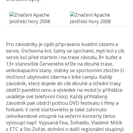
Pro závodníky je opět připraveno kvalitní zázemí a
servis. Úschovna kol, šatny se sprchami, mytí kol v cíli,
servis kol před startem i na trase závodu, 8× bufet a
13× stanovišťe Červeného kříže na dlouhé trase,
velkokapacitní stany, stánky se sportovním zbožím či
možnost ubytování zdarma v bike campu. Každý
závodník, který dojede do cíle dlouhé a střední trasy
obdřží pamětní cenu a výsledek na mobil (v příhlášce
uvádětje své telefonní číslo). Každý přihlášený
závodník pak obdrží poštou DVD festivalu s filmy a
fotkami. V ceně startovného je také zahrnuto
celovíkendové vstupné na večerní koncerty (letos
vystoupí např. Vypsaná Fixa, Švihadlo, Vladimír Mišík
s ETC a Sto Zvířat, dolnění o další regionální skupiny)