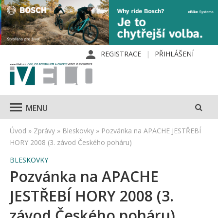
REGISTRACE
PŘIHLÁŠENÍ
MENU
Úvod
»
Zprávy
»
Bleskovky
»
Pozvánka na APACHE JESTŘEBÍ
HORY 2008 (3. závod Českého poháru)
BLESKOVKY
Pozvánka na APACHE
JESTŘEBÍ HORY 2008 (3.
závod Českého poháru)