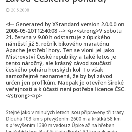
20.5.2008
<!-- Generated by XStandard version 2.0.0.0 on
2008-05-20T12:40:08 --> <p><strong>V sobotu
21. června v 9.00 h odstartuje z úpického
náměstí již 5. ročník bikového maratónu
Apache Jestřebí hory. Ten se vloni jel jako
Mistrovství České republiky a také letos je
tento náročný, ale krásný závod součástí
českého poháru horských kol. To však
samozřejmě neznamená, že by byl závod
určen jen profíkům. Naopak je otevřen široké
veřejnosti a k účasti není potřeba licence ČSC.
</strong></p>
Stejně jako v minulých letech jsou připraveny tři trasy.
Dlouhá 103 km s převýšením 2600 m a krátká 58 km
s převýšením 1380 m vedou z Úpice až na hřeben
Jestřebích hor. Buď fit jízda dlouhá 32 km pak vede