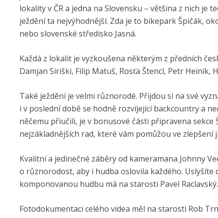
lokality v ČR a jedna na Slovensku – většina z nich je t
ježdění ta nejvýhodnější. Zda je to bikepark Špičák, ok
nebo slovenské středisko Jasná.
Každá z lokalit je vyzkoušena některým z předních če
Damjan Siriški, Filip Matuš, Rosťa Štencl, Petr Heiník,
Také ježdění je velmi různorodé. Přijdou si na své vyzn
i v poslední době se hodně rozvíjející backcountry a nec
něčemu přiučili, je v bonusové části připravena sekc
nejzákladnějších rad, které vám pomůžou ve zlepšení jí
Kvalitní a jedinečné záběry od kameramana Johnny Vee
o různorodost, aby i hudba oslovila každého. Uslyšíte 
komponovanou hudbu má na starosti Pavel Raclavský.
Fotodokumentaci celého videa měl na starosti Rob Trn