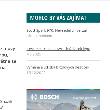
MOHLO BY VÁS ZAJÍMAT
!
Scott Spark 970: Nevšední univerzál
před 1 hodinou
ází nový
Test elektrokol 2025 – každý rok lépe
4.6.2025
nou,
větna se
 na
Výměna a údržba brzdových destiček
15.12.2022
Snažili
vé