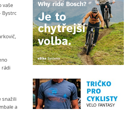
o vaše
– Bystrc
rkovič,
peno
 rádi
snažili
ambale a