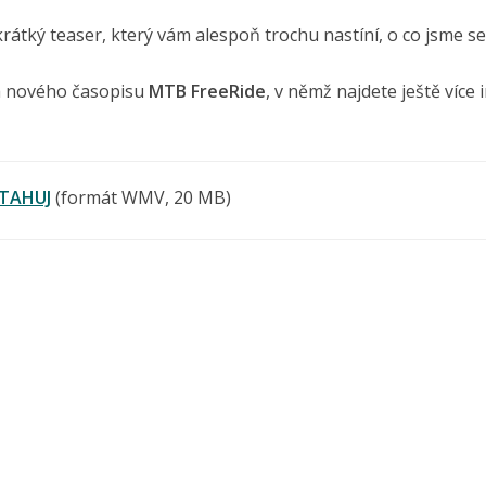
átký teaser, který vám alespoň trochu nastíní, o co jsme se
a nového časopisu
MTB FreeRide
, v němž najdete ještě více 
TAHUJ
(formát WMV, 20 MB)