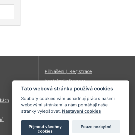
Příhlášení | Registrace
Kontaktní informace
Tato webová stránka používá cookies
Mapa stránek
Soubory cookies vám usnadňují práci s našimi
kách
webovými stránkami a nám pomáhají naše
stránky vylepšovat.
Nastavení cookies
jů
Přijmout všechny
Pouze nezbytné
cookies