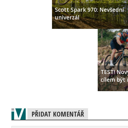
Scott Spark 970: Nevšední
univerzál
TEST! Nový
cílem být 
PŘIDAT KOMENTÁŘ