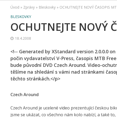
Úvod
»
Zprávy
»
Bleskovky
»
OCHUTNEJTE NOVÝ ČASOPIS MTB
BLESKOVKY
OCHUTNEJTE NOVÝ ČA
18.4.2008
<!-- Generated by XStandard version 2.0.0.0 on
počin vydavatelství V-Press, časopis MTB Free
bude původní DVD Czech Around. Video-ochutná
těšíme na shledání s vámi nad stránkami časop
těchto stránkách.</p>
Czech Around
Czech Around je ucelené video prezentující českou biko
jsme se ukázat, co všechno nám kolo nabízí, a také to, 