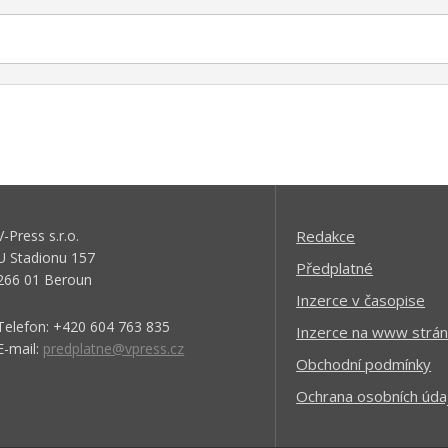
V-Press s.r.o.
Redakce
U Stadionu 157
Předplatné
266 01 Beroun
Inzerce v časopise
Telefon: +420 604 763 835
Inzerce na www strán
E-mail:
predplatne@vpress.cz
Obchodní podmínky
Ochrana osobních úda