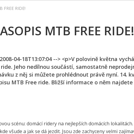
 FREE RIDE!
SOPIS MTB FREE RIDE
 2008-04-18T13:07:04 --> <p>V polovině května vych
 ride. Jeho nedílnou součástí, samostatně neprodej
vku z něj si můžete prohlédnout právě nyní. 14. k
isu MTB Free ride. Bližší informace o něm najdete
vou scénu: domácí ridery na nejlepších domácích lokalitách. 
kde všude a jak se dá jezdit. Jsou zde zachyceny velmi zajíma