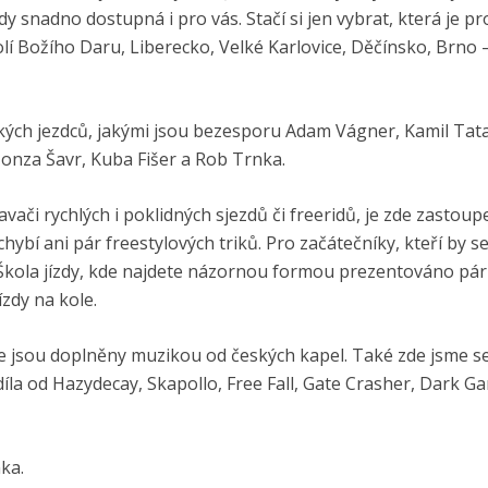
edy snadno dostupná i pro vás. Stačí si jen vybrat, která je pr
olí Božího Daru, Liberecko, Velké Karlovice, Děčínsko, Brno 
ských jezdců, jakými jsou bezesporu Adam Vágner, Kamil Tata
 Honza Šavr, Kuba Fišer a Rob Trnka.
avači rychlých i poklidných sjezdů či freeridů, je zde zastou
hybí ani pár freestylových triků. Pro začátečníky, kteří by se
e Škola jízdy, kde najdete názornou formou prezentováno pár
zdy na kole.
 jsou doplněny muzikou od českých kapel. Také zde jsme se 
díla od Hazydecay, Skapollo, Free Fall, Gate Crasher, Dark G
ka.