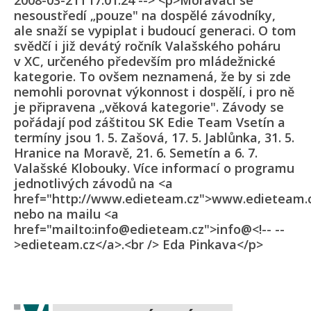
2008-03-21T17:01:24 --> <p>Moraváci se
nesoustředí „pouze" na dospělé závodníky,
ale snaží se vypiplat i budoucí generaci. O tom
svědčí i již devátý ročník Valašského poháru
v XC, určeného především pro mládežnické
kategorie. To ovšem neznamená, že by si zde
nemohli porovnat výkonnost i dospělí, i pro ně
je připravena „věková kategorie". Závody se
pořádají pod záštitou SK Edie Team Vsetín a
termíny jsou 1. 5. Zašová, 17. 5. Jablůnka, 31. 5.
Hranice na Moravě, 21. 6. Semetín a 6. 7.
Valašské Klobouky. Více informací o programu
jednotlivých závodů na <a
href="http://www.edieteam.cz">www.edieteam.
nebo na mailu <a
href="mailto:info@edieteam.cz">info@<!-- --
>edieteam.cz</a>.<br /> Eda Pinkava</p>