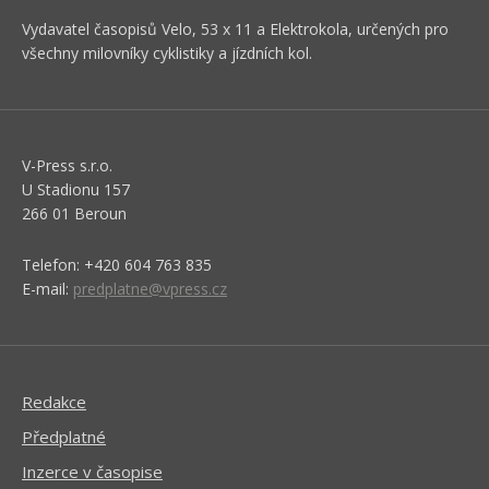
Vydavatel časopisů Velo, 53 x 11 a Elektrokola, určených pro
všechny milovníky cyklistiky a jízdních kol.
V-Press s.r.o.
U Stadionu 157
266 01 Beroun
Telefon: +420 604 763 835
E-mail:
predplatne@vpress.cz
Redakce
Předplatné
Inzerce v časopise