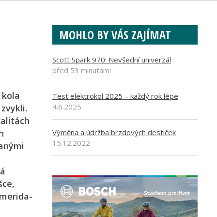
MOHLO BY VÁS ZAJÍMAT
Scott Spark 970: Nevšední univerzál
před 53 minutami
 kola
Test elektrokol 2025 – každý rok lépe
4.6.2025
zvykli.
alitách
h
Výměna a údržba brzdových destiček
15.12.2022
vanými
ká
šce,
.merida-