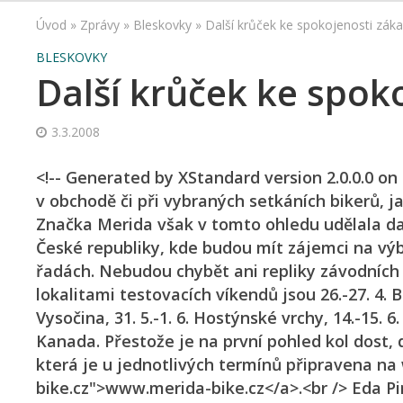
Úvod
»
Zprávy
»
Bleskovky
»
Další krůček ke spokojenosti záka
BLESKOVKY
Další krůček ke spok
3.3.2008
<!-- Generated by XStandard version 2.0.0.0 o
v obchodě či při vybraných setkáních bikerů, 
Značka Merida však v tomto ohledu udělala dal
České republiky, kde budou mít zájemci na výb
řadách. Nebudou chybět ani repliky závodních 
lokalitami testovacích víkendů jsou 26.-27. 4. Bo
Vysočina, 31. 5.-1. 6. Hostýnské vrchy, 14.-15. 
Kanada. Přestože je na první pohled kol dost, 
která je u jednotlivých termínů připravena n
bike.cz">www.merida-bike.cz</a>.<br /> Eda Pi