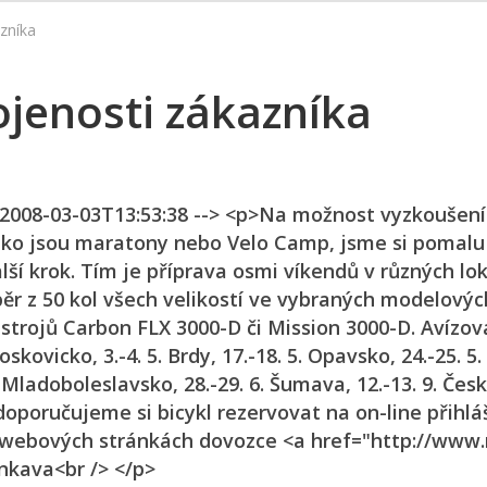
zníka
ojenosti zákazníka
n 2008-03-03T13:53:38 --> <p>Na možnost vyzkoušení
jako jsou maratony nebo Velo Camp, jsme si pomalu 
ší krok. Tím je příprava osmi víkendů v různých lok
ěr z 50 kol všech velikostí ve vybraných modelovýc
strojů Carbon FLX 3000-D či Mission 3000-D. Avízo
skovicko, 3.-4. 5. Brdy, 17.-18. 5. Opavsko, 24.-25. 5.
6. Mladoboleslavsko, 28.-29. 6. Šumava, 12.-13. 9. Čes
doporučujeme si bicykl rezervovat na on-line přihlá
a webových stránkách dovozce <a href="http://www
nkava<br /> </p>