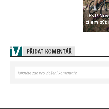
TEST! Nový
cílem být 
PŘIDAT KOMENTÁŘ
Klikněte zde pro vložení komentáře