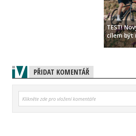
TEST! Nový
cílem být 
PŘIDAT KOMENTÁŘ
Klikněte zde pro vložení komentáře