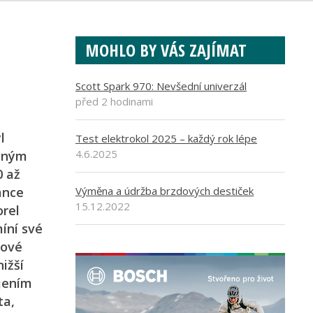
MOHLO BY VÁS ZAJÍMAT
Scott Spark 970: Nevšední univerzál
před 2 hodinami
l
Test elektrokol 2025 – každý rok lépe
4.6.2025
ilným
0 až
ance
Výměna a údržba brzdových destiček
15.12.2022
orel
míní své
dové
ižší
ojením
ta,