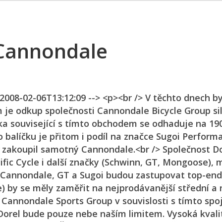
 Cannondale
 2008-02-06T13:12:09 --> <p><br /> V těchto dnech by
je odkup společnosti Cannondale Bicycle Group s
tka související s tímto obchodem se odhaduje na 19
o balíčku je přitom i podíl na značce Sugoi Perform
o zakoupil samotný Cannondale.<br /> Společnost D
cific Cycle i další značky (Schwinn, GT, Mongoose), 
ky Cannondale, GT a Sugoi budou zastupovat top-en
 by se měly zaměřit na nejprodávanější střední a n
t Cannondale Sports Group v souvislosti s tímto sp
 Dorel bude pouze nebe naším limitem. Vysoká kvali