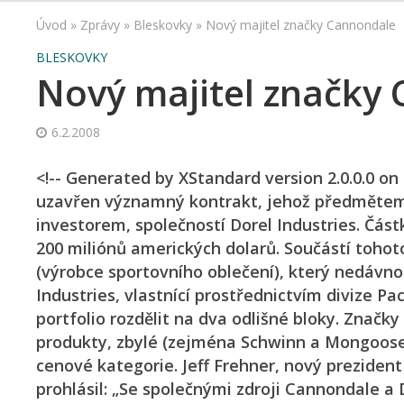
Úvod
»
Zprávy
»
Bleskovky
»
Nový majitel značky Cannondale
BLESKOVKY
Nový majitel značky
6.2.2008
<!-- Generated by XStandard version 2.0.0.0 on
uzavřen významný kontrakt, jehož předmětem 
investorem, společností Dorel Industries. Čás
200 miliónů amerických dolarů. Součástí tohot
(výrobce sportovního oblečení), který nedávn
Industries, vlastnící prostřednictvím divize Pa
portfolio rozdělit na dva odlišné bloky. Znač
produkty, zbylé (zejména Schwinn a Mongoose)
cenové kategorie. Jeff Frehner, nový preziden
prohlásil: „Se společnými zdroji Cannondale a