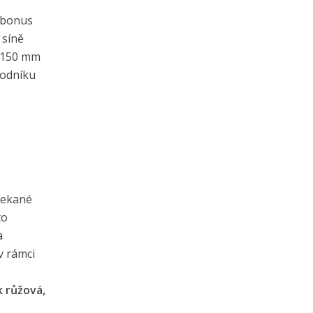
 bonus
 síně
e/150 mm
vodníku
ečekané
to
a
v rámci
 růžová,