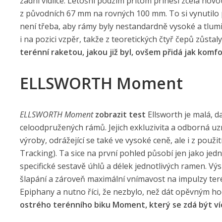
zadní vidlice. Letošní podzim přitom přinesl zcela nov
z původních 67 mm na rovných 100 mm. To si vynutilo 
není třeba, aby rámy byly nestandardně vysoké a tlum
i na pozici vzpěr, takže z teoretických čtyř čepů zůstal
terénní raketou, jakou již byl, ovšem přidá jak kom
ELLSWORTH Moment
ELLSWORTH Moment
zobrazit test
Ellsworth je malá, d
celoodpružených rámů. Jejich exkluzivita a odborná uzn
výroby, odrážející se také ve vysoké ceně, ale i z použ
Tracking). Ta sice na první pohled působí jen jako jed
specifické sestavě úhlů a délek jednotlivých ramen. V
šlapání a zároveň maximální vnímavost na impulzy terén
Epiphany a nutno říci, že nezbylo, než dát opěvným 
ostrého terénního biku Moment, který se zdá být v