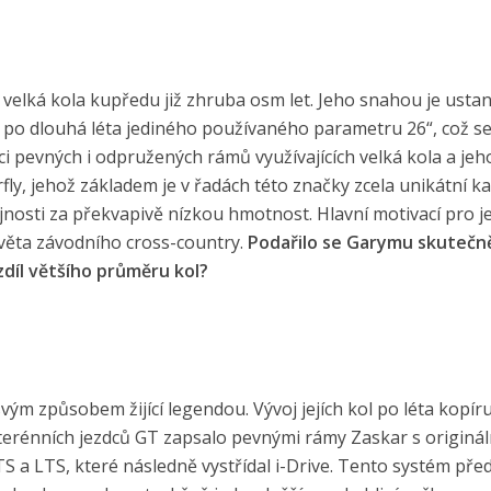
í velká kola kupředu již zhruba osm let. Jeho snahou je ustan
 po dlouhá léta jediného používaného parametru 26“, což s
kci pevných i odpružených rámů využívajících velká kola a jeho
y, jehož základem je v řadách této značky zcela unikátní 
jnosti za překvapivě nízkou hmotnost. Hlavní motivací pro j
světa závodního cross-country.
Podařilo se Garymu skutečn
zdíl většího průměru kol?
ým způsobem žijící legendou. Vývoj jejích kol po léta kopíru
 terénních jezdců GT zapsalo pevnými rámy Zaskar s originál
TS a LTS, které následně vystřídal i-Drive. Tento systém př