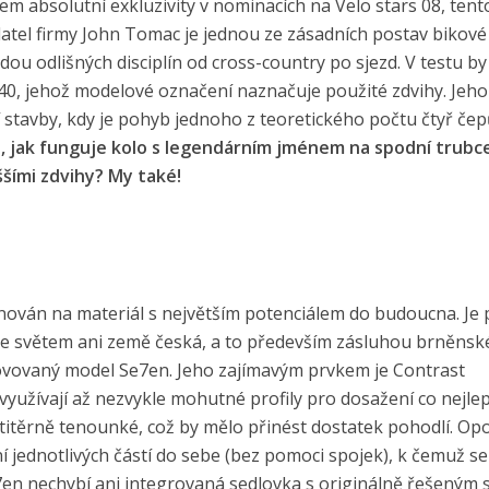
 absolutní exkluzivity v nominacích na Velo stars 08, tent
datel firmy John Tomac je jednou ze zásadních postav bikové 
dou odlišných disciplín od cross-country po sjezd. V testu by
0, jehož modelové označení naznačuje použité zdvihy. Jeho
í stavby, kdy je pohyb jednoho z teoretického počtu čtyř če
t, jak funguje kolo s legendárním jménem na spodní trubc
šími zdvihy? My také!
unován na materiál s největším potenciálem do budoucna. Je 
 se světem ani země česká, a to především zásluhou brněns
inovovaný model Se7en. Jeho zajímavým prvkem je Contrast
 využívají až nezvykle mohutné profily pro dosažení co nejle
itěrně tenounké, což by mělo přinést dostatek pohodlí. O
 jednotlivých částí do sebe (bez pomoci spojek), k čemuž s
7en nechybí ani integrovaná sedlovka s originálně řešeným 