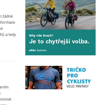
om žádné
informace
se
hů a tedy
vením
a
rbonové