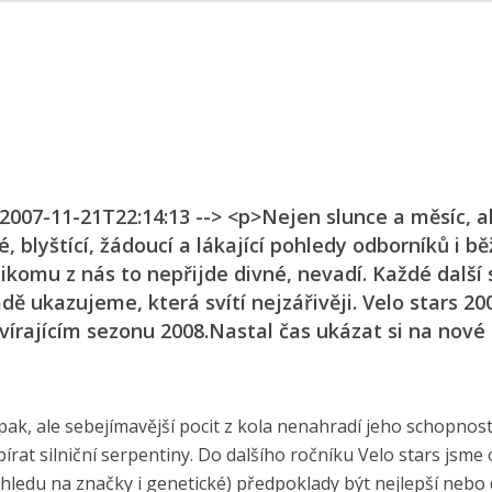
 2007-11-21T22:14:13 --> <p>Nejen slunce a měsíc, a
é, blyštící, žádoucí a lákající pohledy odborníků i b
 Nikomu z nás to nepřijde divné, nevadí. Každé další
ě ukazujeme, která svítí nejzářivěji. Velo stars 20
ajícím sezonu 2008.Nastal čas ukázat si na nové 
k, ale sebejímavější pocit z kola nenahradí jeho schopnost
írat silniční serpentiny. Do dalšího ročníku Velo stars jsme
hledu na značky i genetické) předpoklady být nejlepší nebo 