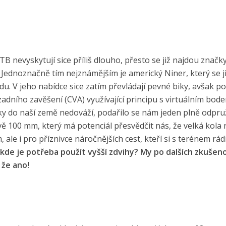
TB nevyskytují sice příliš dlouho, přesto se již najdou značky
 Jednoznačně tím nejznámějším je americký Niner, který se ji
. V jeho nabídce sice zatím převládají pevné biky, avšak p
 zadního zavěšení (CVA) využívající principu s virtuálním bod
načky do naší země nedováží, podařilo se nám jeden plně odpr
ově 100 mm, který má potenciál přesvědčit nás, že velká kola
le i pro příznivce náročnějších cest, kteří si s terénem rádi 
u, kde je potřeba použít vyšší zdvihy? My po dalších zkuše
 že ano!