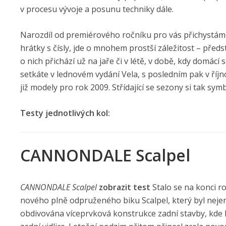
v procesu vývoje a posunu techniky dále.
Narozdíl od premiérového ročníku pro vás přichystáme 
hrátky s čísly, jde o mnohem prostší záležitost – předs
o nich přichází už na jaře či v létě, v době, kdy domá
setkáte v lednovém vydání Vela, s posledním pak v ří
již modely pro rok 2009. Střídající se sezony si tak symb
Testy jednotlivých kol:
CANNONDALE Scalpel
CANNONDALE Scalpel
zobrazit test
Stalo se na konci 
nového plně odpruženého biku Scalpel, který byl nejen
obdivována víceprvková konstrukce zadní stavby, kde