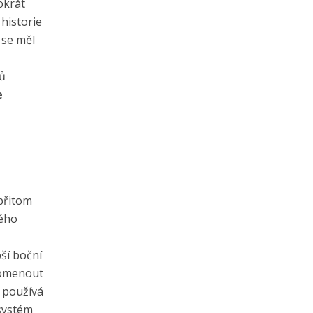
okrát
historie
 se měl
pů
e
přitom
kého
pší boční
pomenout
e používá
systém