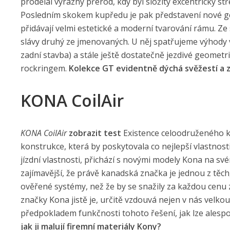
prodělal výrazný přerod, kdy byl složitý excentrický
Posledním skokem kupředu je pak představení nové ge
přidávají velmi estetické a moderní tvarování rámu. Ze
slávy druhý ze jmenovaných. U něj spatřujeme výhody
zadní stavba) a stále ještě dostatečně jezdivé geome
rockringem.
Kolekce GT evidentně dýchá svěžestí a z
KONA CoilAir
KONA CoilAir
zobrazit test
Existence celoodruženého k
konstrukce, která by poskytovala co nejlepší vlastnos
jízdní vlastnosti, přichází s novými modely Kona na sv
zajímavější, že právě kanadská značka je jednou z těch
ověřené systémy, než že by se snažily za každou cenu 
značky Kona jistě je, určitě vzdouvá nejen v nás velko
předpokladem funkčnosti tohoto řešení, jak lze alespo
jak ji malují firemní materiály Kony?