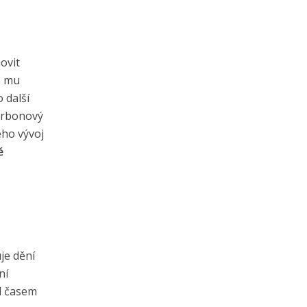
ovit
e mu
 další
karbonový
eho vývoj
ě
je dění
ní
ed časem