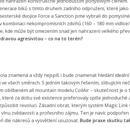
 střed nahrazen konstrukčně jednodušším pohyblivým členem.
nerace biků s tímto druhem zadního odpružení, které jako
 sesterské dvojice Force a Sanction jsme vybrali do pomyslné
 v kombinaci nekompromisních zdvihů (160 – 180 mm vidlic
trie, kde může být omezením snad jen nahrazení velkého pře
dravou agresivitou – co na to terén?
ola znamená a vždy nejspíš i bude znamenat hledání ideální
ti ve všech směrech. S jedním takovým řešením, slibujícím n
ém oblíbeném all mountain modelu CoilAir – skutečnost je o 
, které za dobu své existence preferovaly spíše jednoduché 
způsobit revoluci. Zásadní obrat, kterým systém Magic Link 
u vlnu zvědavosti a profesního zájmu. Ten je navíc podpořen
ň dle nákresů a vysvětlení usuzovat.
Bude praxe skutku tak