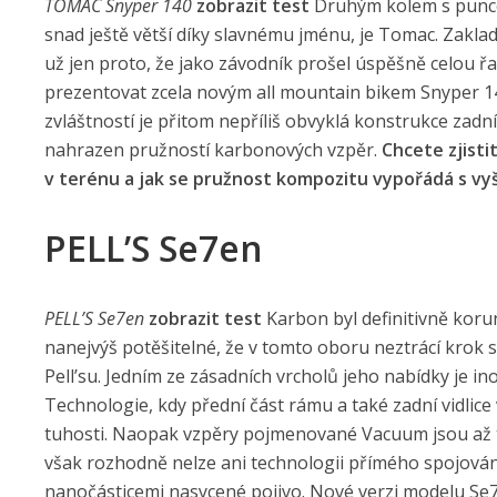
TOMAC Snyper 140
zobrazit test
Druhým kolem s puncem
snad ještě větší díky slavnému jménu, je Tomac. Zakla
už jen proto, že jako závodník prošel úspěšně celou řa
prezentovat zcela novým all mountain bikem Snyper 14
zvláštností je přitom nepříliš obvyklá konstrukce zadn
nahrazen pružností karbonových vzpěr.
Chcete zjisti
v terénu a jak se pružnost kompozitu vypořádá s vyš
PELL’S Se7en
PELL’S Se7en
zobrazit test
Karbon byl definitivně kor
nanejvýš potěšitelné, že v tomto oboru neztrácí krok
Pell’su. Jedním ze zásadních vrcholů jeho nabídky je 
Technologie, kdy přední část rámu a také zadní vidlice
tuhosti. Naopak vzpěry pojmenované Vacuum jsou až t
však rozhodně nelze ani technologii přímého spojování
nanočásticemi nasycené pojivo. Nové verzi modelu Se