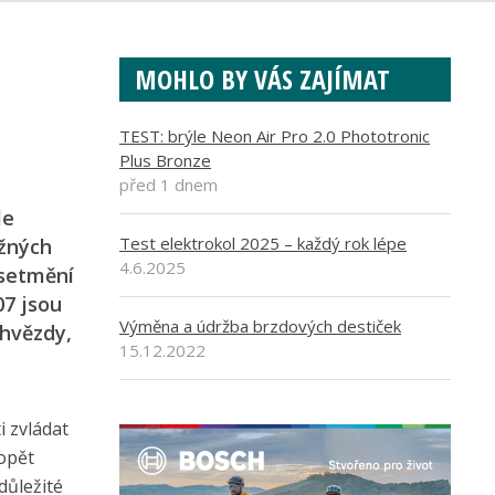
MOHLO BY VÁS ZAJÍMAT
TEST: brýle Neon Air Pro 2.0 Phototronic
Plus Bronze
před 1 dnem
le
Test elektrokol 2025 – každý rok lépe
ěžných
4.6.2025
 setmění
07 jsou
Výměna a údržba brzdových destiček
hvězdy,
15.12.2022
i zvládat
 opět
důležité