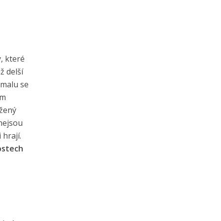
, které
ž delší
omalu se
em
užený
 nejsou
hrají.
nostech