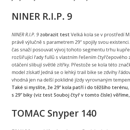
NINER R.I.P. 9
NINER R.I.P. 9
zobrazit test
Velká kola se v prostředí M
právě výlučně s parametrem 29“ spojily svou existenci.
čas snaží posouvat vývoj tohoto segmentu trhu kupředu
rozšiřující řady fullů s vlastním řešením čtyřčepového
otáčení slibují světlé zítřky. Přestože se kola této z
model získat! Jedná se o lehký trail bike se zdvihy řád
vhodná jen na delší poklidné jízdy vyrovnaným tempem, a
Také si myslíte, že 29“ kola patří i do těžšího terén
s 29“ biky (viz test Souboj čtyř v tomto čísle) věříme,
TOMAC Snyper 140