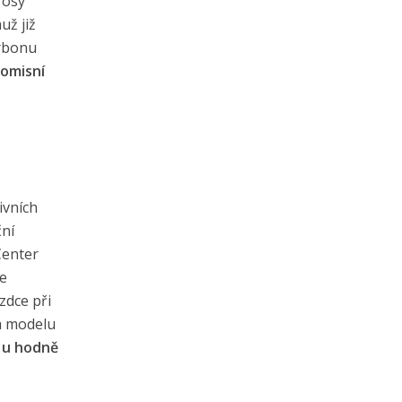
 osy
už již
arbonu
omisní
ivních
ční
Center
ve
zdce při
ím modelu
 u hodně