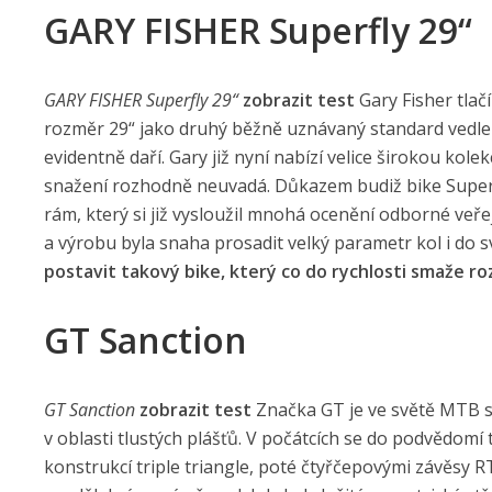
GARY FISHER Superfly 29“
GARY FISHER Superfly 29“
zobrazit test
Gary Fisher tlač
rozměr 29“ jako druhý běžně uznávaný standard vedle
evidentně daří. Gary již nyní nabízí velice širokou kole
snažení rozhodně neuvadá. Důkazem budiž bike Superfl
rám, který si již vysloužil mnohá ocenění odborné veře
a výrobu byla snaha prosadit velký parametr kol i do 
postavit takový bike, který co do rychlosti smaže ro
GT Sanction
GT Sanction
zobrazit test
Značka GT je ve světě MTB sv
v oblasti tlustých plášťů. V počátcích se do podvědomí
konstrukcí triple triangle, poté čtyřčepovými závěsy R