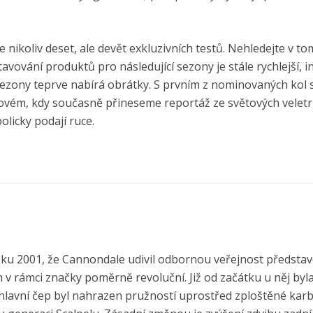
nikoliv deset, ale devět exkluzivních testů. Nehledejte v t
tavování produktů pro následující sezony je stále rychlejší, 
cí sezony teprve nabírá obrátky. S prvním z nominovaných kol 
jnovém, kdy současně přineseme reportáž ze světových veletr
olicky podají ruce.
roku 2001, že Cannondale udivil odbornou veřejnost předsta
 v rámci značky poměrně revoluční. Již od začátku u něj byl
 hlavní čep byl nahrazen pružností uprostřed zploštěné ka