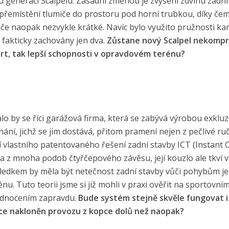
ou generaci Scalpelu. Zásadní změnou je zvýšení zdvihu zadní
přemístění tlumiče do prostoru pod horní trubkou, díky čem
iče naopak nezvykle krátké. Navíc bylo využito pružnosti k
y fakticky zachovány jen dva.
Zůstane nový Scalpel nekompr
fort, tak lepší schopnosti v opravdovém terénu?
alo by se říci garážová firma, která se zabývá výrobou exkluz
ání, jichž se jim dostává, přitom pramení nejen z pečlivé ru
ití vlastního patentovaného řešení zadní stavby ICT (Instant 
na z mnoha podob čtyřčepového závěsu, její kouzlo ale tkví 
ýsledkem by měla být netečnost zadní stavby vůči pohybům je
u. Tuto teorii jsme si již mohli v praxi ověřit na sportovn
hodnocením zapravdu.
Bude systém stejně skvěle fungovat i
íce nakloněn provozu z kopce dolů než naopak?