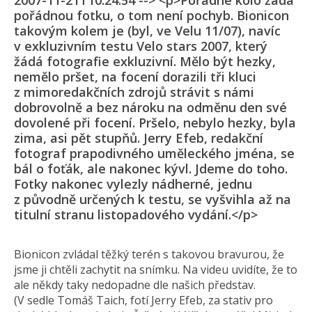
2007-11-21T10:24:54 --> <p>Pořádné kolo žádá
pořádnou fotku, o tom není pochyb. Bionicon
takovým kolem je (byl, ve Velu 11/07), navíc
v exkluzivním testu Velo stars 2007, který
žádá fotografie exkluzivní. Mělo být hezky,
nemělo pršet, na focení dorazili tři kluci
z mimoredakčních zdrojů strávit s námi
dobrovolně a bez nároku na odměnu den své
dovolené při focení. Pršelo, nebylo hezky, byla
zima, asi pět stupňů. Jerry Efeb, redakční
fotograf prapodivného uměleckého jména, se
bál o foťák, ale nakonec kývl. Jdeme do toho.
Fotky nakonec vylezly nádherné, jednu
z původně určených k testu, se vyšvihla až na
titulní stranu listopadového vydání.</p>
Bionicon zvládal těžký terén s takovou bravurou, že
jsme ji chtěli zachytit na snímku. Na videu uvidíte, že to
ale někdy taky nedopadne dle našich představ.
(V sedle Tomáš Taich, fotí Jerry Efeb, za stativ pro