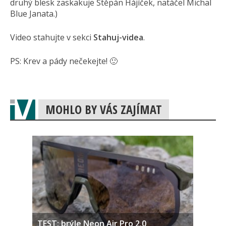
druhý blesk zaskakuje Štěpán Hájíček, natáčel Michal
Blue Janata.)
Video stahujte v sekci
Stahuj-videa
.
PS: Krev a pády nečekejte! 🙂
MOHLO BY VÁS ZAJÍMAT
TEST: brýle Neon Air Pro 2.0