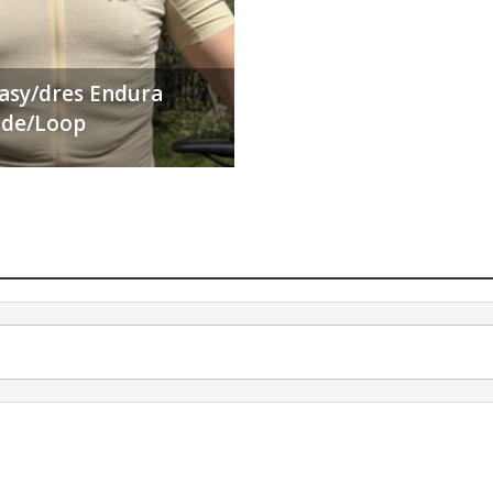
ťasy/dres Endura
Ride/Loop