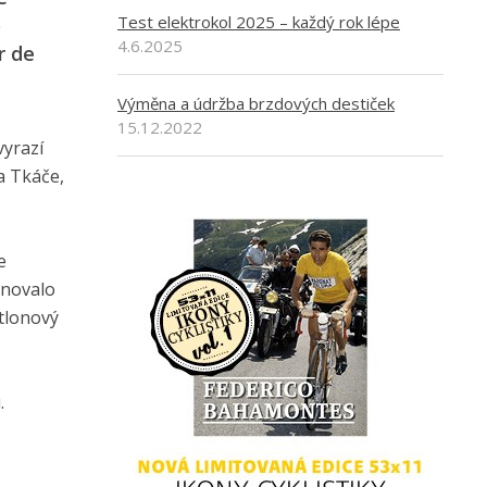
Test elektrokol 2025 – každý rok lépe
o
4.6.2025
r de
Výměna a údržba brzdových destiček
15.12.2022
vyrazí
a Tkáče,
e
énovalo
atlonový
.