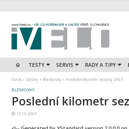
TESTY
SERVIS
RADY A TIPY
Úvod
»
Zprávy
»
Bleskovky
»
Poslední kilometr sezony 2007
BLESKOVKY
Poslední kilometr se
15.10.2007
<!-- Generated by XStandard version 2.0.0.0 on