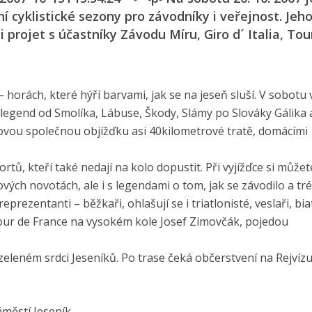
í cyklistické sezony pro závodníky i veřejnost. Jeh
i projet s účastníky Závodu Míru, Giro d´ Italia, Tou
horách, které hýří barvami, jak se na jeseň sluší. V sobotu 
z legend od Smolíka, Lábuse, Škody, Slámy po Slováky Gálika 
novou společnou objížďku asi 40kilometrové tratě, domácími
rtů, kteří také nedají na kolo dopustit. Při vyjížďce si můžet
ových novotách, ale i s legendami o tom, jak se závodilo a tr
reprezentanti – běžkaři, ohlašují se i triatlonisté, veslaři, bi
Tour de France na vysokém kole Josef Zimovčák, pojedou
eleném srdci Jeseníků. Po trase čeká občerstvení na Rejvízu
áměstí Jeseník