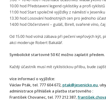
10.00 hod Představení legend cyklistiky a profi cyklistů
11:00 hod Start společné vyjížďky z náměstí v Jeseníku
13.30 hod Losování hodnotných cen pro jednoho účast
14.00 hod Občerstvení – guláš, Birell, svařené víno, ča
Od 15.00 hod volná zábava při pečení vepřových kýt, pi
akci moderuje Robert Bakalář.
Symbolické startovné 50 Kč možno zaplatit předem.
Každý účastník musí mít cyklistickou přilbu, bude zajiš
více informací o vyjížďce:
Václav Pták, tel. 777 604 672,
ptak@
jesenicko.eu
, ub
administrace přihlášek a platba startovného :
František Chovanec, tel. 777 212 387,
františek.cho