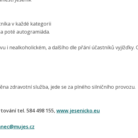
níka v každé kategorii
j a poté autogramiáda.
vu i nealkoholickém, a dalšího dle přání účastníků vyjížďky. 
těna zdravotní služba, jede se za plného silničního provozu.
ytování tel. 584 498 155,
www.jesenicko.eu
vanec@
mujes.cz