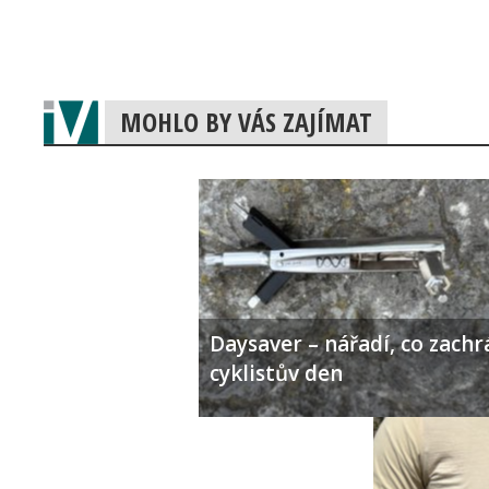
MOHLO BY VÁS ZAJÍMAT
Daysaver – nářadí, co zachr
cyklistův den