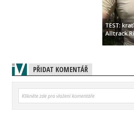
TEST: kra
Alltrack 
PŘIDAT KOMENTÁŘ
Klikněte zde pro vložení komentáře