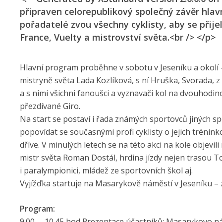
připraven celorepublikový společný závěr hlavn
pořadatelé zvou všechny cyklisty, aby se přijel
France, Vuelty a mistrovství světa.<br /> </p>
Hlavní program proběhne v sobotu v Jeseníku a okolí – 
mistryně světa Lada Kozlíková, s ní Hruška, Svorada, 
a s nimi všichni fanoušci a vyznavači kol na dvouhodi
přezdívané Giro.
Na start se postaví i řada známých sportovců jiných spo
popovídat se současnými profi cyklisty o jejich trénink
dříve. V minulých letech se na této akci na kole objevili 
mistr světa Roman Dostál, hrdina jízdy nejen trasou 
i paralympionici, mládež ze sportovních škol aj.
Vyjížďka startuje na Masarykově náměstí v Jeseníku – z
Program:
9.00. – 10.45 hod Prezentace účastníků: Masarykovo n