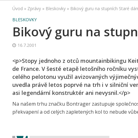
Úvod
»
Zprávy
»
Bleskovky
»
Bikový guru na stupních Staré dá
BLESKOVKY
Bikový guru na stupn
16.7.2001
<p>Stopy jednoho z otců mountainbikingu Keit
de France. V šesté etapě letošního ročníku vys
celého pelotonu využil avizovaných výjimečnýc
uvedla právě letos poprvé na trh i v silniční 
asi legendární konstruktér ani nevysnil.</p>
Na našem trhu značku Bontrager zastupuje společnost B
překvapení a od celých zapletených kol to nebude vůbe