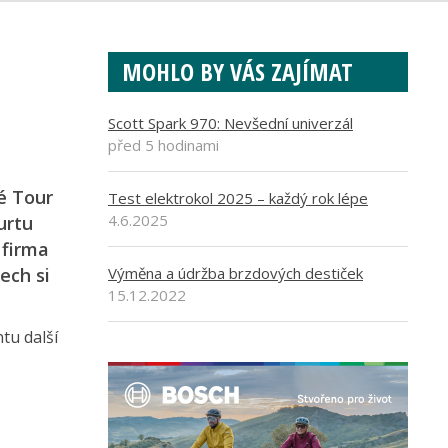
MOHLO BY VÁS ZAJÍMAT
Scott Spark 970: Nevšední univerzál
před 5 hodinami
é Tour
Test elektrokol 2025 – každý rok lépe
4.6.2025
urtu
 firma
ech si
Výměna a údržba brzdových destiček
15.12.2022
tu další