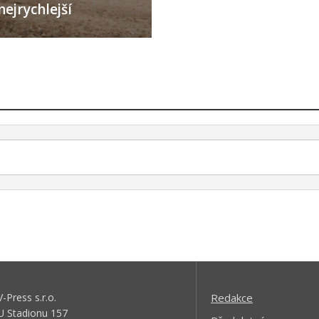
nejrychlejší
V-Press s.r.o.
Redakce
U Stadionu 157