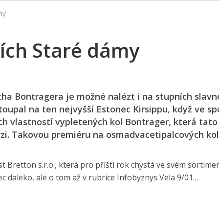
my
ích Staré dámy
ha Bontragera je možné nalézt i na stupních slavn
toupal na ten nejvyšší Estonec Kirsippu, když ve sp
h vlastností vypletených kol Bontrager, která tato
verzi. Takovou premiéru na osmadvacetipal­cových kol
retton s.r.o., která pro příští rok chystá ve svém sortimen
c daleko, ale o tom až v rubrice Infobyznys Vela 9/01…