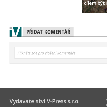
cílem být 
PŘIDAT KOMENTÁŘ
Klikněte zde pro vložení komentáře
Vydavatelství V-Press s.r.o.