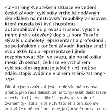
<p><strong>Neutěšená situace ve vedení
české závodní cyklistiky vrcholící nedávným
skandálem na mistrovství republiky v časovce,
která musela být kvůli hustému
automobilovému provozu zrušena, vyústila
mimo jiné v otevřený dopis Lubora Tesaře.
Bývalý dlouholetý reprezentant a profesionál,
se po loňském ukončení závodní kariéry snažil
svou aktivitou u reprezentace i jinde
rozpohybovat dění ve svazu, ale po několika
měsících seznal , že krize ve vrcholném
cyklistickém orgánu je ještě hlubší než se
zdálo. Dopis uvádíme v plném znění.</strong>
</p>
Dlouho jsem zvažoval, jestli tohle vše mám napsat,
anebo, jako řada dalších, se na to vykašlat, dělat si své
a nechat to být. Ale,jelikož se pohybuji v kolotoči
zvaném cyklistika již celé čtvrtstoletí a ten, kdo mě
zná, ví, že mně není lhostejné, jakým směrem se u nás