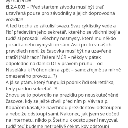
vyznačená!!!
čl.2.4.003
– Před startem závodu musí být trať
uzavřená pouze pro závodníky a jejich doprovodná
vozidla!!!
A teď trochu ze zákulisí svazu. Svaz cyklistiky vede a
řídí především jeho sekretář, kterého se všichni bojí a
tudíž si prosadí i všechny nesmysly, které mu někdo
poradí a nebo vymyslí on sám. Asi i proto v našich
pravidlech není, že časovka musí být na uzavřené
trati?! (Náhradní řešení MČR – někdy v pátek
odpoledne na dálnici D1 v pravém pruhu – od
Nuseláku k Průhonicím a zpět – samozřejmě za mírně
omezeného provozu…?)
A já se ptám, který fungující podnik řídí sekretářka,
tedy pardon sekretář…?!
Znovu se to potvrdilo na prezídiu po neuskutečněné
časovce, kdy se ještě chvíli před ním p. Vávra s p.
Kopačem kasali,že navrhnou prezidentovi odstoupení
a nebo,že odstoupí sami. Nakonec, jak jsem se dočetl
na internetu, nikdo p. Štetinu k odstoupení nevyzval,
tudíž teď budeme netrpělivě čekat, kdy odstoupí