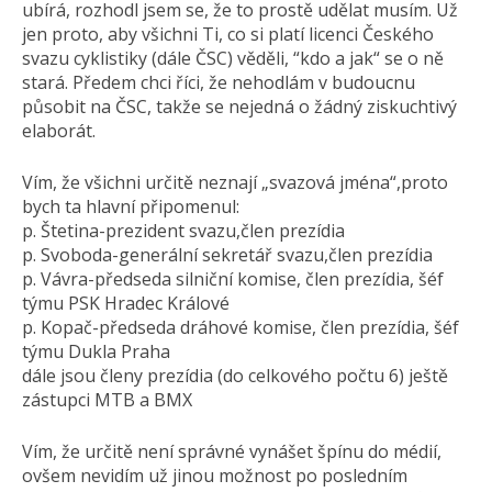
ubírá, rozhodl jsem se, že to prostě udělat musím. Už
jen proto, aby všichni Ti, co si platí licenci Českého
svazu cyklistiky (dále ČSC) věděli, “kdo a jak“ se o ně
stará. Předem chci říci, že nehodlám v budoucnu
působit na ČSC, takže se nejedná o žádný ziskuchtivý
elaborát.
Vím, že všichni určitě neznají „svazová jména“,proto
bych ta hlavní připomenul:
p. Štetina-prezident svazu,člen prezídia
p. Svoboda-generální sekretář svazu,člen prezídia
p. Vávra-předseda silniční komise, člen prezídia, šéf
týmu PSK Hradec Králové
p. Kopač-předseda dráhové komise, člen prezídia, šéf
týmu Dukla Praha
dále jsou členy prezídia (do celkového počtu 6) ještě
zástupci MTB a BMX
Vím, že určitě není správné vynášet špínu do médií,
ovšem nevidím už jinou možnost po posledním