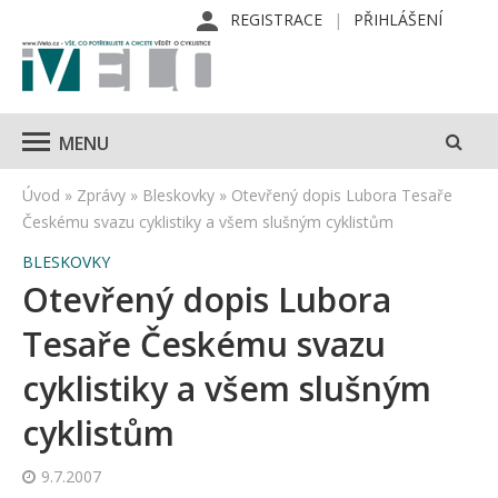
REGISTRACE
PŘIHLÁŠENÍ
MENU
Úvod
»
Zprávy
»
Bleskovky
»
Otevřený dopis Lubora Tesaře
Českému svazu cyklistiky a všem slušným cyklistům
BLESKOVKY
Otevřený dopis Lubora
Tesaře Českému svazu
cyklistiky a všem slušným
cyklistům
9.7.2007