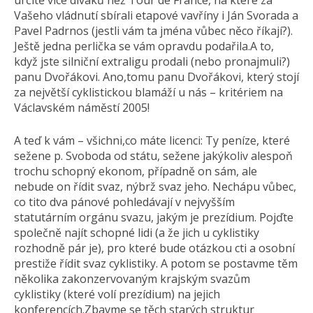
určitě více diváků než Tour de France, na které za
Vašeho vládnutí sbírali etapové vavříny i Ján Svorada a
Pavel Padrnos (jestli vám ta jména vůbec něco říkají?).
Ještě jedna perlička se vám opravdu podařila.A to,
když jste silniční extraligu prodali (nebo pronajmuli?)
panu Dvořákovi. Ano,tomu panu Dvořákovi, který stojí
za největší cyklistickou blamáží u nás – kritériem na
Václavském náměstí 2005!
A teď k vám – všichni,co máte licenci: Ty peníze, které
sežene p. Svoboda od státu, sežene jakýkoliv alespoň
trochu schopný ekonom, případně on sám, ale
nebude on řídit svaz, nýbrž svaz jeho. Nechápu vůbec,
co tito dva pánové pohledávají v nejvyšším
statutárním orgánu svazu, jakým je prezídium. Pojďte
společně najít schopné lidi (a že jich u cyklistiky
rozhodně pár je), pro které bude otázkou cti a osobní
prestiže řídit svaz cyklistiky. A potom se postavme těm
několika zakonzervovaným krajským svazům
cyklistiky (které volí prezídium) na jejich
konferencích.Zbavme se těch starých struktur