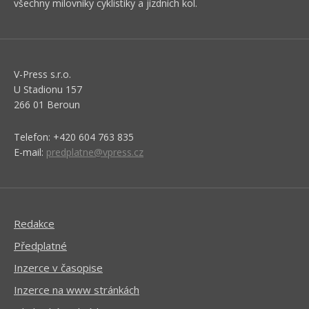
všechny milovníky cyklistiky a jízdních kol.
V-Press s.r.o.
U Stadionu 157
266 01 Beroun
Telefon: +420 604 763 835
E-mail:
predplatne@vpress.cz
Redakce
Předplatné
Inzerce v časopise
Inzerce na www stránkách