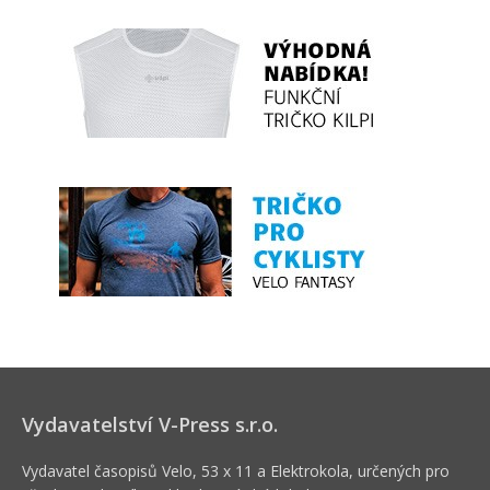
Vydavatelství V-Press s.r.o.
Vydavatel časopisů Velo, 53 x 11 a Elektrokola, určených pro