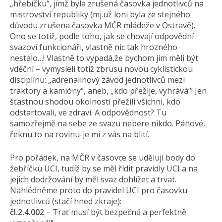
„hřebíčku“, jímž byla zrušená časovka jednotlivců na
mistrovství republiky (mj.už loni byla ze stejného
důvodu zrušena časovka MČR mládeže v Ostravě).
Ono se totiž, podle toho, jak se chovají odpovědní
svazoví funkcionáři, vlastně nic tak hrozného
nestalo…! Vlastně to vypadá,že bychom jim měli být
vděční – vymysleli totiž zbrusu novou cyklistickou
disciplínu: „adrenalinový závod jednotlivců mezi
traktory a kamióny“, aneb, „kdo přežije, vyhrává“! Jen
šťastnou shodou okolností přežili všichni, kdo
odstartovali, ve zdraví. A odpovědnost? Tu
samozřejmě na sebe ze svazu nebere nikdo. Pánové,
řeknu to na rovinu-je mi z vás na blití.
Pro pořádek, na MČR v časovce se udělují body do
žebříčku UCI, tudíž by se měl řídit pravidly UCI a na
jejich dodržování by měl svaz dohlížet a trvat.
Nahlédněme proto do pravidel UCI pro časovku
jednotlivců (stačí hned zkraje):
čl.2.4.002
– Trať musí být bezpečná a perfektně