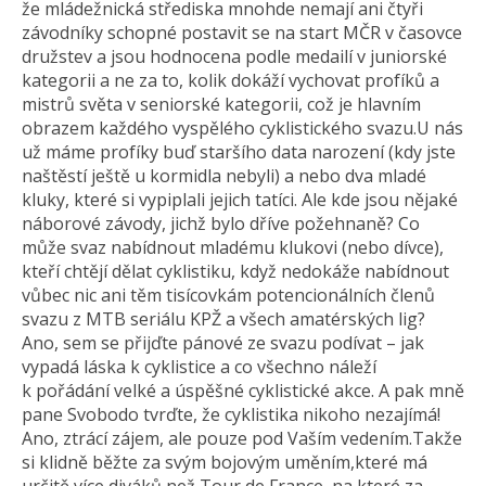
že mládežnická střediska mnohde nemají ani čtyři
závodníky schopné postavit se na start MČR v časovce
družstev a jsou hodnocena podle medailí v juniorské
kategorii a ne za to, kolik dokáží vychovat profíků a
mistrů světa v seniorské kategorii, což je hlavním
obrazem každého vyspělého cyklistického svazu.U nás
už máme profíky buď staršího data narození (kdy jste
naštěstí ještě u kormidla nebyli) a nebo dva mladé
kluky, které si vypiplali jejich tatíci. Ale kde jsou nějaké
náborové závody, jichž bylo dříve požehnaně? Co
může svaz nabídnout mladému klukovi (nebo dívce),
kteří chtějí dělat cyklistiku, když nedokáže nabídnout
vůbec nic ani těm tisícovkám potencionálních členů
svazu z MTB seriálu KPŽ a všech amatérských lig?
Ano, sem se přijďte pánové ze svazu podívat – jak
vypadá láska k cyklistice a co všechno náleží
k pořádání velké a úspěšné cyklistické akce. A pak mně
pane Svobodo tvrďte, že cyklistika nikoho nezajímá!
Ano, ztrácí zájem, ale pouze pod Vaším vedením.Takže
si klidně běžte za svým bojovým uměním,které má