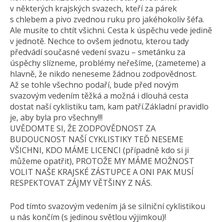
v některých krajských svazech, kteří za párek
s chlebem a pivo zvednou ruku pro jakéhokoliv šéfa.
Ale musíte to chtít všichni. Cesta k úspěchu vede jedině
v jednotě. Nechce to ovšem jednotu, kterou tady
předvádí současné vedení svazu – smetánku za
úspěchy slízneme, problémy neřešíme, (zameteme) a
hlavně, že nikdo neneseme žádnou zodpovědnost.
Až se tohle všechno podaří, bude před novým
svazovým vedením těžká a možná i dlouhá cesta
dostat naší cyklistiku tam, kam patří.Základní pravidlo
je, aby byla pro všechny!!!
UVĚDOMTE SI, ŽE ZODPOVĚDNOST ZA
BUDOUCNOST NAŠÍ CYKLISTIKY TEĎ NESEME
VŠICHNI, KDO MÁME LICENCI (případně kdo si ji
můžeme opatřit), PROTOŽE MY MÁME MOŽNOST
VOLIT NAŠE KRAJSKÉ ZÁSTUPCE A ONI PAK MUSÍ
RESPEKTOVAT ZÁJMY VĚTŠINY Z NÁS.
Pod tímto svazovým vedením já se silniční cyklistikou
u nás končím (s jedinou světlou výjimkou)!