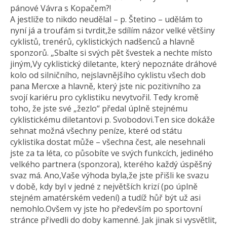
pánové Vávra s Kopačem?!
A jestliže to nikdo neudělal – p. Štetino – udělám to
nyní já a troufám si tvrdit,že sdílím názor velké většiny
cyklistů, trenérů, cyklistických nadšenců a hlavně
sponzorů. „Sbalte si svých pět švestek a nechte místo
jiným,Vy cyklistický diletante, který nepoznáte dráhové
kolo od silničního, nejslavnějšího cyklistu všech dob
pana Mercxe a hlavně, který jste nic pozitivního za
svojí kariéru pro cyklistiku nevytvořil. Tedy kromě
toho, že jste své „žezlo“ předal úplně stejnému
cyklistickému diletantovi p. Svobodovi.Ten sice dokáže
sehnat možná všechny peníze, které od státu
cyklistika dostat může – všechna čest, ale nesehnali
jste za ta léta, co působíte ve svých funkcích, jediného
velkého partnera (sponzora), kterého každý úspěšný
svaz má. Ano,Vaše výhoda byla,že jste přišli ke svazu
v době, kdy byl v jedné z největších krizí (po úplně
stejném amatérském vedení) a tudíž hůř být už asi
nemohlo.Ovšem vy jste ho především po sportovní
stránce přivedli do doby kamenné. Jak jinak si vysvětlit,