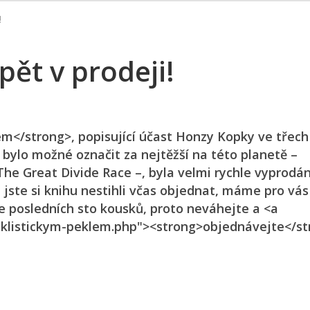
!
ět v prodeji!
em</strong>, popisující účast Honzy Kopky ve třech
bylo možné označit za nejtěžší na této planetě –
 The Great Divide Race –, byla velmi rychle vyprodán
 jste si knihu nestihli včas objednat, máme pro vá
je posledních sto kousků, proto neváhejte a <a
cyklistickym-peklem.php"><strong>objednávejte</s