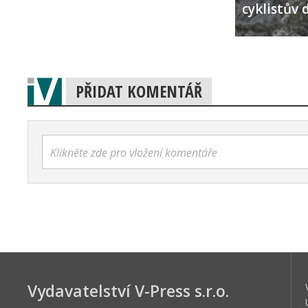
cyklistův 
PŘIDAT KOMENTÁŘ
Klikněte zde pro vložení komentáře
Vydavatelství V-Press s.r.o.