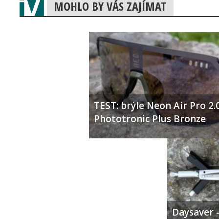
MOHLO BY VÁS ZAJÍMAT
TEST: brýle Neon Air Pro 2.
Phototronic Plus Bronze
Daysaver –