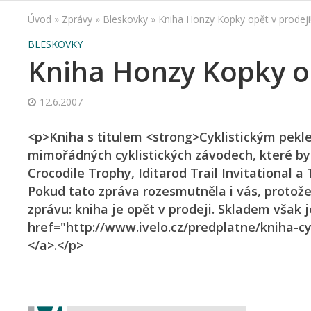
Úvod
»
Zprávy
»
Bleskovky
»
Kniha Honzy Kopky opět v prodeji
BLESKOVKY
Kniha Honzy Kopky op
12.6.2007
<p>Kniha s titulem <strong>Cyklistickým pekl
mimořádných cyklistických závodech, které by 
Crocodile Trophy, Iditarod Trail Invitational a
Pokud tato zpráva rozesmutněla i vás, protože
zprávu: kniha je opět v prodeji. Skladem však 
href="http://www.ivelo.cz/predplatne/kniha-
</a>.</p>