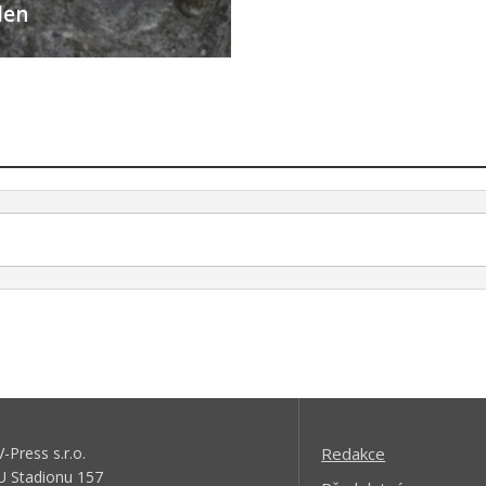
den
V-Press s.r.o.
Redakce
U Stadionu 157