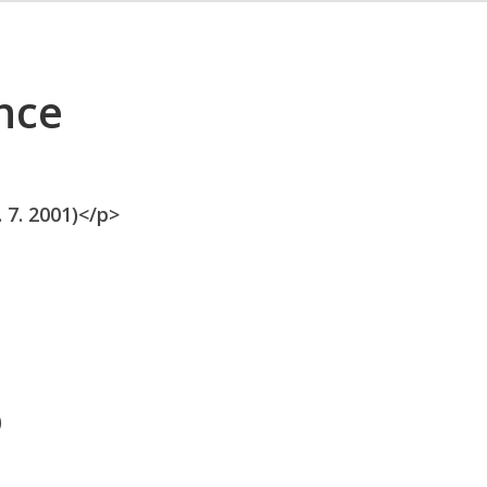
nce
 7. 2001)</p>
)