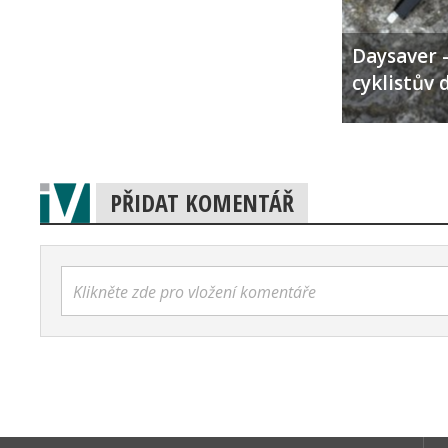
Daysaver –
cyklistův 
PŘIDAT KOMENTÁŘ
Klikněte zde pro vložení komentáře