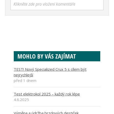
Klikněte zde pro vložení komentáře
MOHLO BY VÁS ZAJÍMAT
TEST! Nový Specialized Crux 5 s cílem být
nejrychlejší
před 1 dnem
Test elektrokol 2025 – každý rok lépe
4.6.2025
Výměna a údržba brzdových destiček