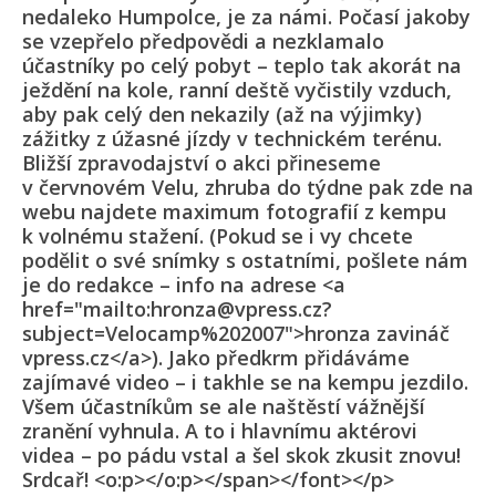
nedaleko Humpolce, je za námi. Počasí jakoby
se vzepřelo předpovědi a nezklamalo
účastníky po celý pobyt – teplo tak akorát na
ježdění na kole, ranní deště vyčistily vzduch,
aby pak celý den nekazily (až na výjimky)
zážitky z úžasné jízdy v technickém terénu.
Bližší zpravodajství o akci přineseme
v červnovém Velu, zhruba do týdne pak zde na
webu najdete maximum fotografií z kempu
k volnému stažení. (Pokud se i vy chcete
podělit o své snímky s ostatními, pošlete nám
je do redakce – info na adrese <a
href="mailto:hronza@vpress.cz?
subject=Velocamp%202007">hronza zavináč
vpress.cz</a>). Jako předkrm přidáváme
zajímavé video – i takhle se na kempu jezdilo.
Všem účastníkům se ale naštěstí vážnější
zranění vyhnula. A to i hlavnímu aktérovi
videa – po pádu vstal a šel skok zkusit znovu!
Srdcař! <o:p></o:p></span></font></p>