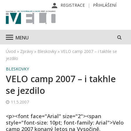
REGISTRACE
PŘIHLÁŠENÍ
MENU
Úvod
»
Zprávy
»
Bleskovky
»
VELO camp 2007 – i takhle se
jezdilo
BLESKOVKY
VELO camp 2007 – i takhle
se jezdilo
11.5.2007
<p><font face="Arial" size="2"><span
style="font-size: 10pt; font-family: Arial">Velo
camp 2007 konaný letos na Vysočině,