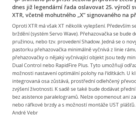
dnes již legendární řada oslavovat 25. výročí 
XTR, včetně mohutného „X“ signovaného na př
Oproti XTR má však XT několik vylepšení. Především se 
brždění (systém Servo Wave). Přehazovačka se bude dod
pružinou, nebo tzv. provedení Shadow. Jedná se o nov
pastorku přehazovačka minimálně vyčnívá z linie rámu 
přehazovačky o nějaký vyčnívající objekt jsou tedy mi
Dual Control nebo RapidFire Plus. Tyto umožňují odřa
možnosti nastavení optimální polohy na řídítkách. U k
integrovaná osa zůstává, prostřední odlehčený převo
zvýšení životnosti. K sadě se také bude dodávat přední
bez asistence paralelogramů. Nelze opomenout ani za
nebo ráfkové brzdy a s možností montáže UST plášťů. B
André Vebr