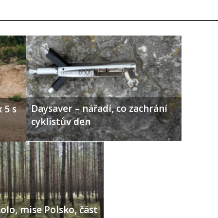
Daysaver – nářadí, co zachrání
 5 s
cyklistův den
olo, mise Polsko, část