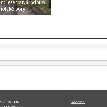
lem jezer v Národním
holské bory
V-Press s.r.o.
Redakce
U Stadionu 157