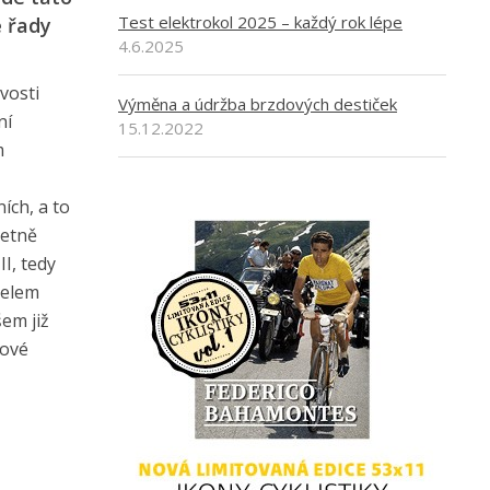
Test elektrokol 2025 – každý rok lépe
e řady
4.6.2025
vosti
Výměna a údržba brzdových destiček
ní
15.12.2022
m
ích, a to
četně
I, tedy
čelem
em již
čové