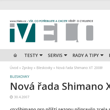
TESTY
SERVIS
RADY A TIPY
Úvod
»
Zprávy
»
Bleskovky
»
Nová řada Shimano XT 2008!
BLESKOVKY
Nová řada Shimano X
30.4.2007
<p>Shimano pro příští sezonu připravilo zcela