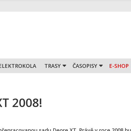
ELEKTROKOLA
TRASY
ČASOPISY
E-SHOP
T 2008!
 přepracovanou sadu Deore XT. Právě v roce 2008 b