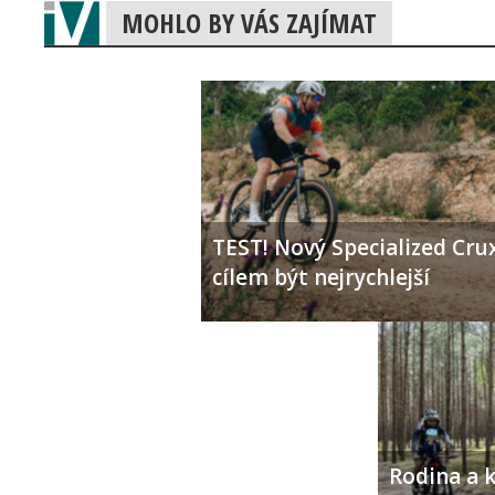
MOHLO BY VÁS ZAJÍMAT
TEST! Nový Specialized Crux
cílem být nejrychlejší
Rodina a k