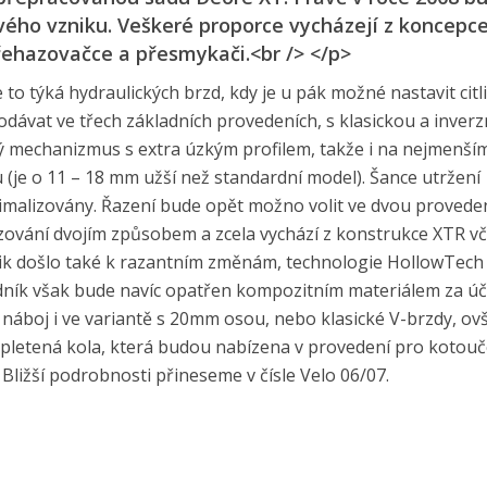
svého vzniku. Veškeré proporce vycházejí z koncepc
ehazovačce a přesmykači.<br /> </p>
to týká hydraulických brzd, kdy je u pák možné nastavit citli
ávat ve třech základních provedeních, s klasickou a inverz
ý mechanizmus s extra úzkým profilem, takže i na nejmenší
(je o 11 – 18 mm užší než standardní model). Šance utržení
nimalizovány. Řazení bude opět možno volit ve dvou proveden
zování dvojím způsobem a zcela vychází z konstrukce XTR v
lik došlo také k razantním změnám, technologie HollowTech I
dník však bude navíc opatřen kompozitním materiálem za ú
 náboj i ve variantě s 20mm osou, nebo klasické V-brzdy, ovš
pletená kola, která budou nabízena v provedení pro kotou
ližší podrobnosti přineseme v čísle Velo 06/07.