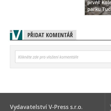
první: Ko
parku Tuc
PŘIDAT KOMENTÁŘ
Klikněte zde pro vložení komentáře
Vydavatelství V-Press s.r.o.