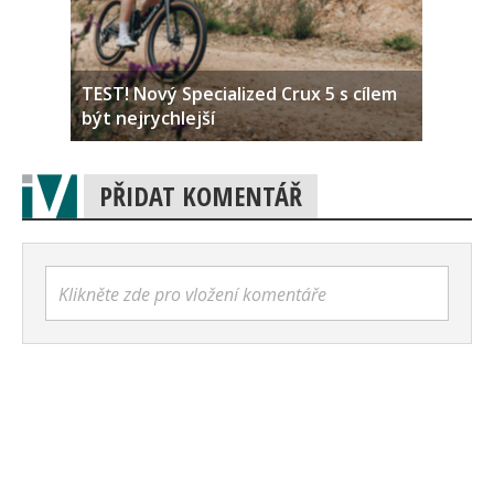
TEST! Nový Specialized Crux 5 s cílem
být nejrychlejší
PŘIDAT KOMENTÁŘ
Klikněte zde pro vložení komentáře