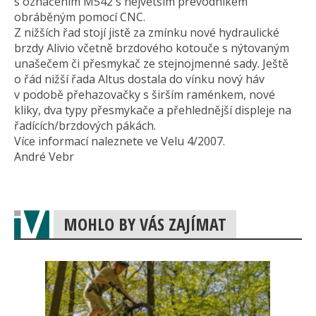
s označením M542 s největším převodníkem
obráběným pomocí CNC.
Z nižších řad stojí jistě za zmínku nové hydraulické
brzdy Alivio včetně brzdového kotouče s nýtovaným
unašečem či přesmykač ze stejnojmenné sady. Ještě
o řád nižší řada Altus dostala do vínku nový háv
v podobě přehazovačky s širším raménkem, nové
kliky, dva typy přesmykače a přehlednější displeje na
řadících/brzdových pákách.
Více informací naleznete ve Velu 4/2007.
André Vebr
MOHLO BY VÁS ZAJÍMAT