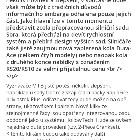
několik novinek a zlepšení, v současné době
však může být z tradičních důvodů
informačního embarga odhalena pouze jejich
část. Jako hlavní lze v tomto momentu
představit zcela přepracovanou silniční sadu
Sora, která přechází na devítirychlostní
systém a přebírá design vyšších sad. Silničáře
také jistě zaujmou nová zapletená kola Dura-
Ace (celkem čtyři modely) nebo naopak kola
z druhého konce nabídky s označením
RS20/RS10 za velmi přijatelnou cenu.<br />
</p>
Vyznavače MTB jistě potěší několik zlepšení,
například u sady Deore získají řadící páčky RapidFire
přívlastek Plus, odřazovat tedy bude možno na obě
strany, ukazovákem i palcem. Nové kliky ze
stejnojmenné řady jsou opatřeny integrovanou osou
obdobně jako u systému HollowTech II, zde se ovšem
nejedná o duté provedení (tzv. 2-Piece Crankset).
K těmto klikám budou také dodávány další