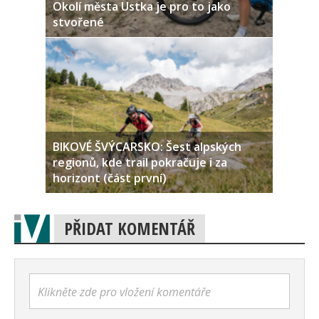
Okolí města Ustka je pro to jako
stvořené
BIKOVÉ ŠVÝCARSKO: Šest alpských
regionů, kde trail pokračuje i za
horizont (část první)
PŘIDAT KOMENTÁŘ
Klikněte zde pro vložení komentáře