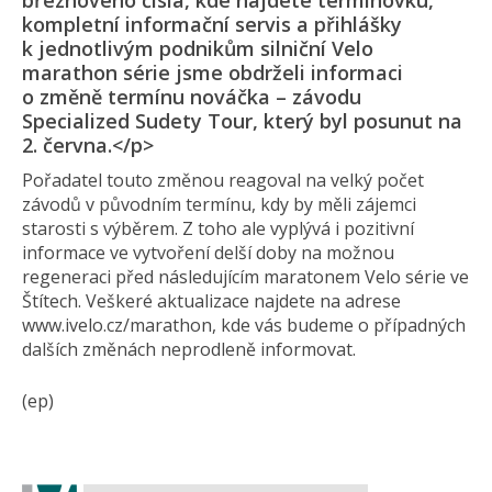
březnového čísla, kde najdete termínovku,
kompletní informační servis a přihlášky
k jednotlivým podnikům silniční Velo
marathon série jsme obdrželi informaci
o změně termínu nováčka – závodu
Specialized Sudety Tour, který byl posunut na
2. června.</p>
Pořadatel touto změnou reagoval na velký počet
závodů v původním termínu, kdy by měli zájemci
starosti s výběrem. Z toho ale vyplývá i pozitivní
informace ve vytvoření delší doby na možnou
regeneraci před následujícím maratonem Velo série ve
Štítech. Veškeré aktualizace najdete na adrese
www.ivelo.cz/marathon, kde vás budeme o případných
dalších změnách neprodleně informovat.
(ep)