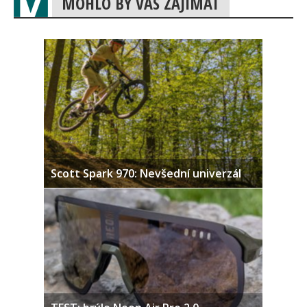
MOHLO BY VÁS ZAJÍMAT
Scott Spark 970: Nevšední univerzál