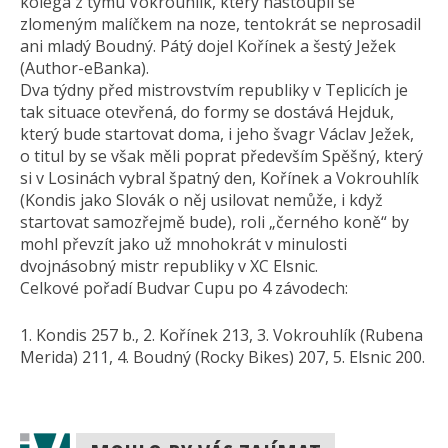
kolega z týmu Vokrouhlík, který nastoupil se
zlomeným malíčkem na noze, tentokrát se neprosadil
ani mladý Boudný. Pátý dojel Kořínek a šestý Ježek
(Author-eBanka).
Dva týdny před mistrovstvím republiky v Teplicích je
tak situace otevřená, do formy se dostává Hejduk,
který bude startovat doma, i jeho švagr Václav Ježek,
o titul by se však měli poprat především Spěšný, který
si v Losinách vybral špatný den, Kořínek a Vokrouhlík
(Kondis jako Slovák o něj usilovat nemůže, i když
startovat samozřejmě bude), roli „černého koně“ by
mohl převzít jako už mnohokrát v minulosti
dvojnásobný mistr republiky v XC Elsnic.
Celkové pořadí Budvar Cupu po 4 závodech:
1. Kondis 257 b., 2. Kořínek 213, 3. Vokrouhlík (Rubena
Merida) 211, 4. Boudný (Rocky Bikes) 207, 5. Elsnic 200.