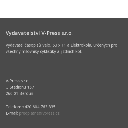
Vydavatelství V-Press s.r.o.
Vydavatel časopisů Velo, 53 x 11 a Elektrokola, určených pro
všechny milovníky cyklistiky a jízdních kol.
V-Press s.r.o.
U Stadionu 157
266 01 Beroun
Telefon: +420 604 763 835
E-mail:
predplatne@vpress.cz