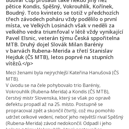
Budvar Cup prosadil také někdo jiný než
pětice Kondis, Spěšný, Vokrouhlík, Kořínek,
Boudný. Toto kvinteto se totiž v předchozích
třech závodech poháru vždy podělilo o první
místa, ve Velkých Losinách však v neděli za
velkého vedra triumfoval v létě vždy vynikající
Pavel Elsnic, veterán týmu Česká sppořitelna
MTB. Druhý dojel Slovák Milan Baréniy
v barvách Rubena-Merida a třetí Stanislav
Hejduk (ČS MTB), letos poprvé na stupních
vítězů.</p>
Mezi ženami byla nejrychlejší Kateřina Hanušová (ČS
MTB).
V úvodu se na čele pohybovalo trio Baréniy,
Vokrouhlík (Rubena-Merida) a Kondis (ČS MTB),
čerstvý mistr Slovenska, který se však po opravě
defektu propadl až na 25. místo. Postupně se
propracoval zpět a skončil čtvrtý, což mu pomohlo
udržet celkové vedení, neboť jeho největší rival Spěšný
(Rubena-Merida) závod nedokončil. Odpadl i jeho