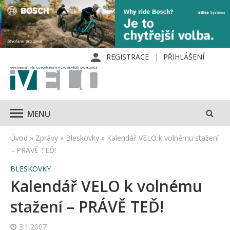
REGISTRACE
PŘIHLÁŠENÍ
MENU
Úvod
»
Zprávy
»
Bleskovky
»
Kalendář VELO k volnému stažení
– PRÁVĚ TEĎ!
BLESKOVKY
Kalendář VELO k volnému
stažení – PRÁVĚ TEĎ!
3.1.2007