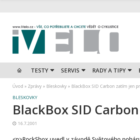
TESTY
SERVIS
RADY A TIPY
Úvod
»
Zprávy
»
Bleskovky
»
BlackBox SID Carbon zatím jen p
BLESKOVKY
BlackBox SID Carbon 
16.7.2001
<p>RockShox uvedl v závodě Světového poháru