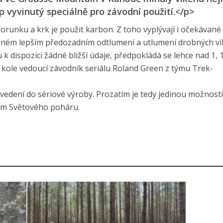
p vyvinutý speciálně pro závodní použití.</p>
korunku a krk je použit karbon. Z toho vyplývají i očekávané
asném lepším předozadním odtlumení a utlumení drobných vib
 dispozici žádné bližší údaje, předpokládá se lehce nad 1, 1
kole vedoucí závodník seriálu Roland Green z týmu Trek-
avedení do sériové výroby. Prozatím je tedy jedinou možností
cem Světového poháru.