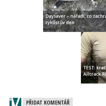
Daysaver – nářadí, co zachr
cyklistův den
TEST: kra
Alltrack 
PŘIDAT KOMENTÁŘ