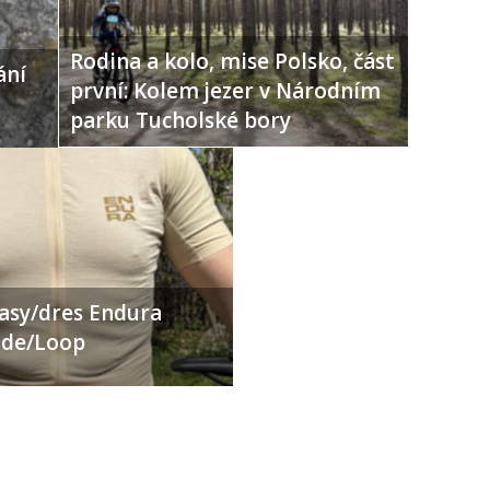
Rodina a kolo, mise Polsko, část
ání
první: Kolem jezer v Národním
parku Tucholské bory
ťasy/dres Endura
Ride/Loop