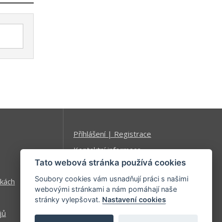
Příhlášení | Registrace
Kontaktní informace
Tato webová stránka používá cookies
Mapa stránek
Soubory cookies vám usnadňují práci s našimi
kách
webovými stránkami a nám pomáhají naše
stránky vylepšovat.
Nastavení cookies
jů