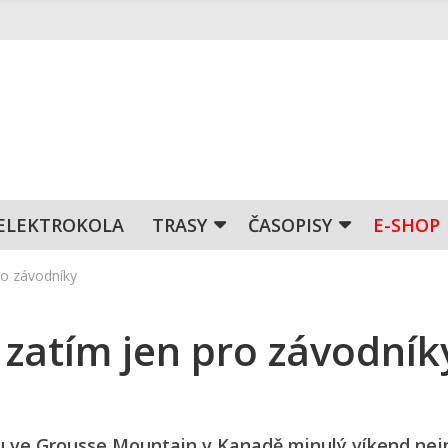
ELEKTROKOLA
TRASY
ČASOPISY
E-SHOP
ro závodníky
zatím jen pro závodník
 ve Grousse Mountain v Kanadě minulý víkend nej