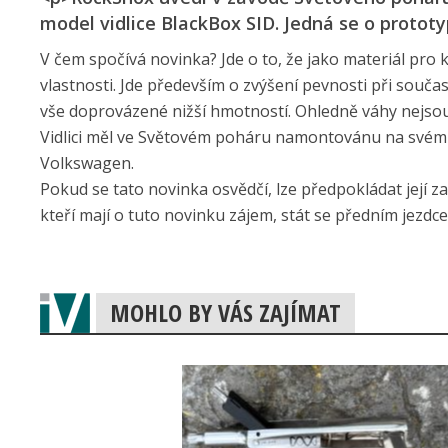
model vidlice BlackBox SID. Jedná se o prototy
V čem spočívá novinka? Jde o to, že jako materiál pro 
vlastnosti. Jde především o zvýšení pevnosti při souč
vše doprovázené nižší hmotností. Ohledně váhy nejsou k
Vidlici měl ve Světovém poháru namontovánu na svém 
Volkswagen.
Pokud se tato novinka osvědčí, lze předpokládat její z
kteří mají o tuto novinku zájem, stát se předním jezd
MOHLO BY VÁS ZAJÍMAT