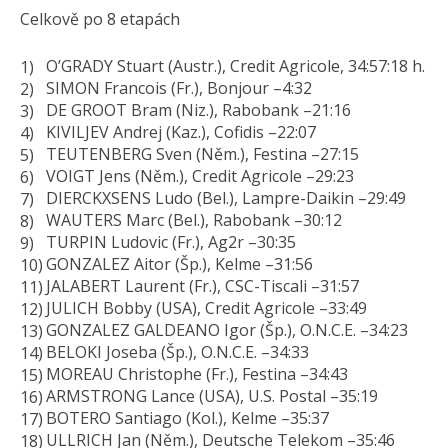
Celkově po 8 etapách
O’GRADY Stuart (Austr.), Credit Agricole, 34:57:18 h.
SIMON Francois (Fr.), Bonjour –4:32
DE GROOT Bram (Niz.), Rabobank –21:16
KIVILJEV Andrej (Kaz.), Cofidis –22:07
TEUTENBERG Sven (Něm.), Festina –27:15
VOIGT Jens (Něm.), Credit Agricole –29:23
DIERCKXSENS Ludo (Bel.), Lampre-Daikin –29:49
WAUTERS Marc (Bel.), Rabobank –30:12
TURPIN Ludovic (Fr.), Ag2r –30:35
GONZALEZ Aitor (Šp.), Kelme –31:56
JALABERT Laurent (Fr.), CSC-Tiscali –31:57
JULICH Bobby (USA), Credit Agricole –33:49
GONZALEZ GALDEANO Igor (Šp.), O.N.C.E. –34:23
BELOKI Joseba (Šp.), O.N.C.E. –34:33
MOREAU Christophe (Fr.), Festina –34:43
ARMSTRONG Lance (USA), U.S. Postal –35:19
BOTERO Santiago (Kol.), Kelme –35:37
ULLRICH Jan (Něm.), Deutsche Telekom –35:46