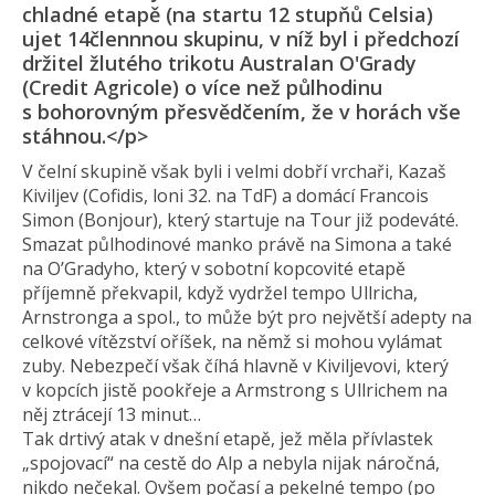
chladné etapě (na startu 12 stupňů Celsia)
ujet 14člennnou skupinu, v níž byl i předchozí
držitel žlutého trikotu Australan O'Grady
(Credit Agricole) o více než půlhodinu
s bohorovným přesvědčením, že v horách vše
stáhnou.</p>
V čelní skupině však byli i velmi dobří vrchaři, Kazaš
Kiviljev (Cofidis, loni 32. na TdF) a domácí Francois
Simon (Bonjour), který startuje na Tour již podeváté.
Smazat půlhodinové manko právě na Simona a také
na O’Gradyho, který v sobotní kopcovité etapě
příjemně překvapil, když vydržel tempo Ullricha,
Arnstronga a spol., to může být pro největší adepty na
celkové vítězství oříšek, na němž si mohou vylámat
zuby. Nebezpečí však číhá hlavně v Kiviljevovi, který
v kopcích jistě pookřeje a Armstrong s Ullrichem na
něj ztrácejí 13 minut…
Tak drtivý atak v dnešní etapě, jež měla přívlastek
„spojovací“ na cestě do Alp a nebyla nijak náročná,
nikdo nečekal. Ovšem počasí a pekelné tempo (po