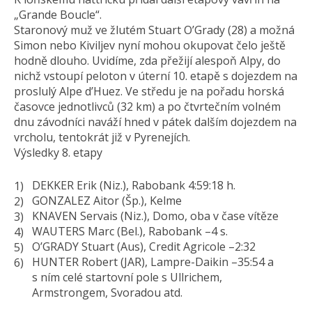
„Grande Boucle“.
Staronový muž ve žlutém Stuart O’Grady (28) a možná
Simon nebo Kiviljev nyní mohou okupovat čelo ještě
hodně dlouho. Uvidíme, zda přežijí alespoň Alpy, do
nichž vstoupí peloton v úterní 10. etapě s dojezdem na
proslulý Alpe d’Huez. Ve středu je na pořadu horská
časovce jednotlivců (32 km) a po čtvrtečním volném
dnu závodníci naváží hned v pátek dalším dojezdem na
vrcholu, tentokrát již v Pyrenejích.
Výsledky 8. etapy
DEKKER Erik (Niz.), Rabobank 4:59:18 h.
GONZALEZ Aitor (Šp.), Kelme
KNAVEN Servais (Niz.), Domo, oba v čase vítěze
WAUTERS Marc (Bel.), Rabobank –4 s.
O’GRADY Stuart (Aus), Credit Agricole –2:32
HUNTER Robert (JAR), Lampre-Daikin –35:54 a
s ním celé startovní pole s Ullrichem,
Armstrongem, Svoradou atd.