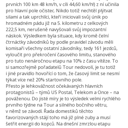
prvních 100 km 48 km/h, v cíli 44,60 km/h!) z ní učinila
pro hlavní pole očistec. Nikdo totiž nechtěl plýtvat
silami a tak uprchlíci, kteří iniciovali svůj únik po
hromadném pádu již na 5. kilometru z celkových
222,5 km, nerušeně navyšovali svůj impozantní
náskok. Výsledkem byla situace, kdy kromě čelní
čtrnáctky závodníků by podle pravidel závodu měli
komisaři všechny ostatní závodníky, tedy 161 jezdců,
vyloučit pro překročení časového limitu, stanového
pro tuto nenáročnou etapu na 10% z času vítěze. To
si samozřejmě pořadatelů Tour nedovolí, je tu totiž
i jiné pravidlo hovořící o tom, že časový limit se nesmí
týkat více než 20% startovního pole.
Přesto je lehkovážnost očekávaných hlavních
protagonistů – týmů US Postal, Telekom a Once – na
pováženou. Do jisté míry je to výsledek velmi rychlého
prvního týdne na Tour a silného bočního větru,
v němž se závodí. Řada domestiků těchto
favorizovaných stájí toho má již plné zuby a musí
šetřit energii do kopců. Na dnešní zmrzlou etapu