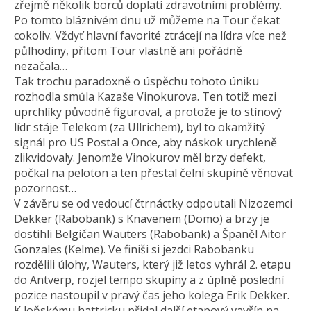
zřejmě několik borců doplatí zdravotními problémy.
Po tomto bláznivém dnu už můžeme na Tour čekat
cokoliv. Vždyť hlavní favorité ztrácejí na lídra více než
půlhodiny, přitom Tour vlastně ani pořádně
nezačala…
Tak trochu paradoxně o úspěchu tohoto úniku
rozhodla smůla Kazaše Vinokurova. Ten totiž mezi
uprchlíky původně figuroval, a protože je to stínový
lídr stáje Telekom (za Ullrichem), byl to okamžitý
signál pro US Postal a Once, aby náskok urychleně
zlikvidovaly. Jenomže Vinokurov měl brzy defekt,
počkal na peloton a ten přestal čelní skupině věnovat
pozornost…
V závěru se od vedoucí čtrnáctky odpoutali Nizozemci
Dekker (Rabobank) s Knavenem (Domo) a brzy je
dostihli Belgičan Wauters (Rabobank) a Španěl Aitor
Gonzales (Kelme). Ve finiši si jezdci Rabobanku
rozdělili úlohy, Wauters, který již letos vyhrál 2. etapu
do Antverp, rozjel tempo skupiny a z úplně poslední
pozice nastoupil v pravý čas jeho kolega Erik Dekker.
K loňskému hattricku přidal další etapový vavřín na