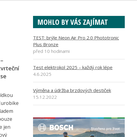
MOHLO BY VÁS ZAJÍMAT
TEST: brýle Neon Air Pro 2.0 Phototronic
Plus Bronze
před 10 hodinami
 –
Test elektrokol 2025 – každý rok lépe
tvrteční
4.6.2025
 se
Výměna a údržba brzdových destiček
lídkou
15.12.2022
 Eurobike
kladem
 pouze
e jen
nový