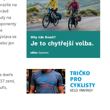
razíte na
právě
uty na
omponenty
ze
ýstava se
nebo jen
se dveře
37 zemí,
ufo,