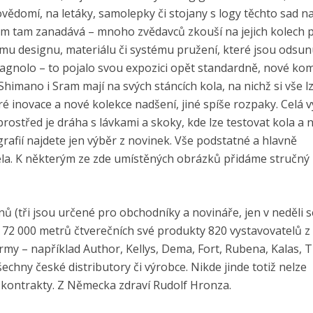
ědomí, na letáky, samolepky či stojany s logy těchto sad na
m tam zanadává – mnoho zvědavců zkouší na jejich kolech 
u designu, materiálu či systému pružení, které jsou odsun
pagnolo – to pojalo svou expozici opět standardně, nové k
Shimano i Sram mají na svých stáncích kola, na nichž si vše l
é inovace a nové kolekce nadšení, jiné spíše rozpaky. Celá v
prostřed je dráha s lávkami a skoky, kde lze testovat kola a 
ografií najdete jen výběr z novinek. Vše podstatné a hlavně
la. K některým ze zde umístěných obrázků přidáme stručný
nů (tři jsou určené pro obchodníky a novináře, jen v neděli 
 72 000 metrů čtverečních své produkty 820 vystavovatelů z 
irmy – například Author, Kellys, Dema, Fort, Rubena, Kalas, T
echny české distributory či výrobce. Nikde jinde totiž nelze
kontrakty. Z Německa zdraví Rudolf Hronza.