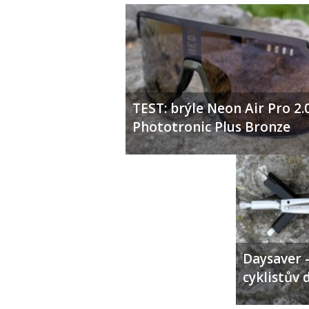
TEST: brýle Neon Air Pro 2.
Phototronic Plus Bronze
Daysaver –
cyklistův 