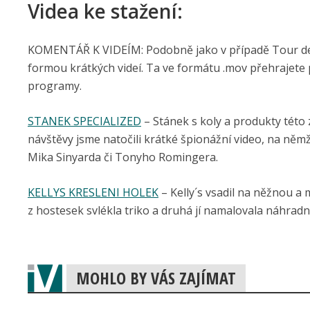
Videa ke stažení:
KOMENTÁŘ K VIDEÍM: Podobně jako v případě Tour de Fr
formou krátkých videí. Ta ve formátu .mov přehrajete
programy.
STANEK SPECIALIZED
– Stánek s koly a produkty této
návštěvy jsme natočili krátké špionážní video, na němž
Mika Sinyarda či Tonyho Romingera.
KELLYS KRESLENI HOLEK
– Kelly´s vsadil na něžnou a
z hostesek svlékla triko a druhá jí namalovala náhradní
MOHLO BY VÁS ZAJÍMAT