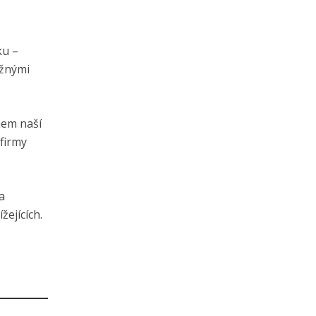
ku –
ěžnými
hem naší
 firmy
a
žejících.