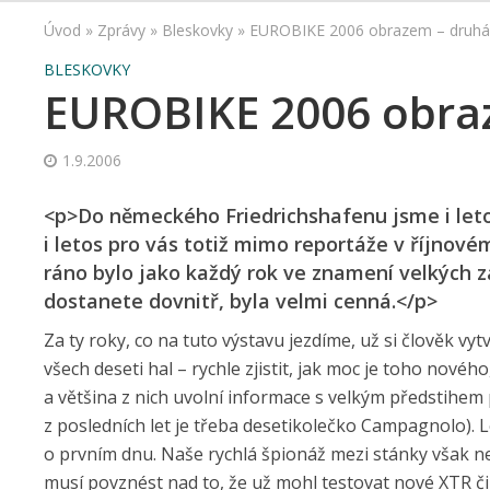
Úvod
»
Zprávy
»
Bleskovky
»
EUROBIKE 2006 obrazem – druhá
BLESKOVKY
EUROBIKE 2006 obraz
1.9.2006
<p>Do německého Friedrichshafenu jsme i leto
i letos pro vás totiž mimo reportáže v říjnov
ráno bylo jako každý rok ve znamení velkých 
dostanete dovnitř, byla velmi cenná.</p>
Za ty roky, co na tuto výstavu jezdíme, už si člověk vy
všech deseti hal – rychle zjistit, jak moc je toho novéh
a většina z nich uvolní informace s velkým předstihem 
z posledních let je třeba desetikolečko Campagnolo).
o prvním dnu. Naše rychlá špionáž mezi stánky však n
musí povznést nad to, že už mohl testovat nové XTR či 