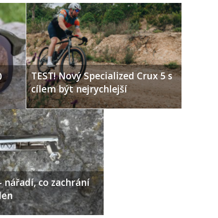
TEST! Nový Specialized Crux 5 s
0
cílem být nejrychlejší
 nářadí, co zachrání
den