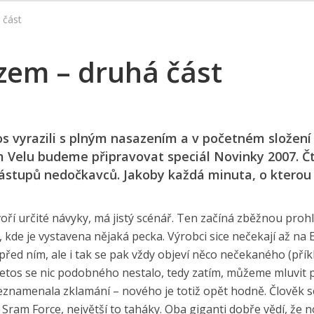
 část
em – druhá část
s vyrazili s plným nasazením a v početném složení
ém Velu budeme připravovat speciál Novinky 2007. Č
zástupů nedočkavců. Jakoby každá minuta, o kterou
tvoří určité návyky, má jistý scénář. Ten začíná zběžnou proh
o, kde je vystavena nějaká pecka. Výrobci sice nečekají až na
před ním, ale i tak se pak vždy objeví něco nečekaného (pří
 Letos se nic podobného nestalo, tedy zatím, můžeme mluvit
eznamenala zklamání – nového je totiž opět hodně. Člověk s
Sram Force, největší to taháky. Oba giganti dobře vědí, že 