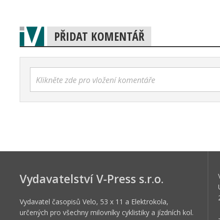
PŘIDAT KOMENTÁŘ
Klikněte zde pro vložení komentáře
Vydavatelství V-Press s.r.o.
Vydavatel časopisů Velo, 53 x 11 a Elektrokola,
určených pro všechny milovníky cyklistiky a jízdních kol.