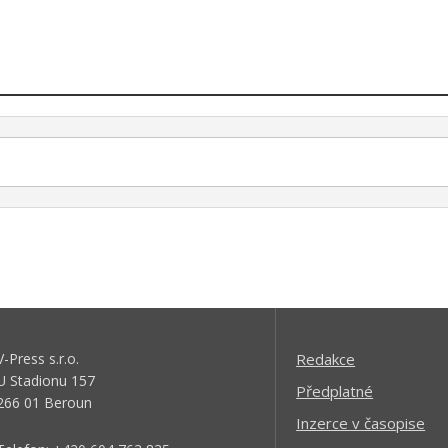
V-Press s.r.o.
Redakce
U Stadionu 157
Předplatné
266 01 Beroun
Inzerce v časopise