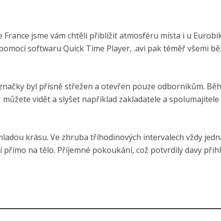
ance jsme vám chtěli přiblížit atmosféru místa i u Eurobi
 pomocí softwaru Quick Time Player, .avi pak téměř všemi b
 značky byl přísně střežen a otevřen pouze odborníkům. Bě
 můžete vidět a slyšet například zakladatele a spolumajitele
 mladou krásu. Ve zhruba tříhodinových intervalech vždy jedn
 přímo na tělo. Příjemné pokoukání, což potvrdily davy přihlí