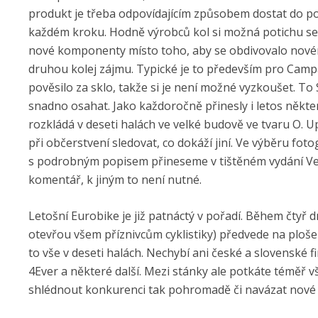
produkt je třeba odpovídajícím způsobem dostat do pov
každém kroku. Hodně výrobců kol si možná potichu se
nové komponenty místo toho, aby se obdivovalo novém
druhou kolej zájmu. Typické je to především pro Cam
pověsilo za sklo, takže si je není možné vyzkoušet. To 
snadno osahat. Jako každoročně přinesly i letos někter
rozkládá v deseti halách ve velké budově ve tvaru O. U
při občerstvení sledovat, co dokáží jiní. Ve výběru fot
s podrobným popisem přineseme v tištěném vydání Ve
komentář, k jiným to není nutné.
Letošní Eurobike je již patnáctý v pořadí. Během čtyř d
otevřou všem příznivcům cyklistiky) předvede na ploše
to vše v deseti halách. Nechybí ani české a slovenské f
4Ever a některé další. Mezi stánky ale potkáte téměř vš
shlédnout konkurenci tak pohromadě či navázat nové 