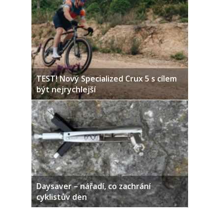
TEST! Nový Specialized Crux 5 s cílem
být nejrychlejší
Daysaver – nářadí, co zachrání
cyklistův den