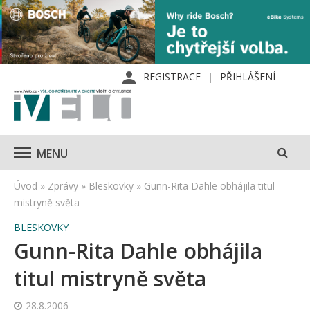
REGISTRACE
PŘIHLÁŠENÍ
MENU
Úvod
»
Zprávy
»
Bleskovky
»
Gunn-Rita Dahle obhájila titul
mistryně světa
BLESKOVKY
Gunn-Rita Dahle obhájila
titul mistryně světa
28.8.2006