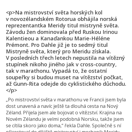
<p>Na mistrovství světa horských kol
v novozélandském Rotorua obhájila norská
reprezentantka Meridy titul mistryně světa.
Závodu žen dominovala před Ruskou Irinou
Kalentieou a Kanaďankou Marie-Héléne
Prémont. Pro Dahle již je to sedmý titul
Mistryně světa, který pro Meridu získala.
V posledních třech letech nepustila na vítězný
stupínek nikoho jiného jak v cross-country,
tak v marathonu. Vypadá to, že ostatní
soupeřky si budou muset na vítězství počkat,
až Gunn-Rita odejde do cyklistického důchodu.
</p>
„Po mistrovství světa v marathonu ve Francii jsem byla
dost unavená a navíc ještě ta dlouhá cesta na Nový
Zéland. Přijela jsem ale bojovat o vítězství. Krajina na
Novém Zélandu je velmi podobná Norsku, takže jsem
se cítila skoro jako doma,“ řekla Dahle. Společně s ní