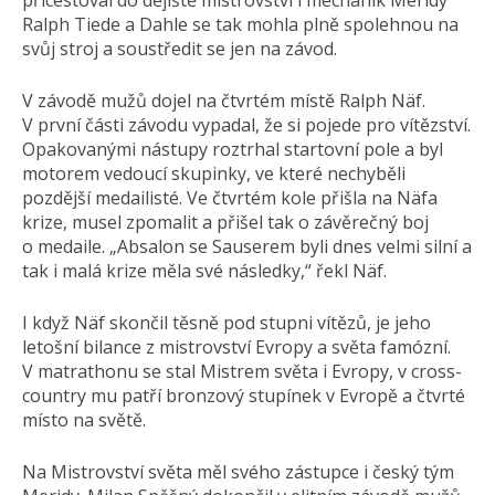
přicestoval do dějiště mistrovství i mechanik Meridy
Ralph Tiede a Dahle se tak mohla plně spolehnou na
svůj stroj a soustředit se jen na závod.
V závodě mužů dojel na čtvrtém místě Ralph Näf.
V první části závodu vypadal, že si pojede pro vítězství.
Opakovanými nástupy roztrhal startovní pole a byl
motorem vedoucí skupinky, ve které nechyběli
pozdější medailisté. Ve čtvrtém kole přišla na Näfa
krize, musel zpomalit a přišel tak o závěrečný boj
o medaile. „Absalon se Sauserem byli dnes velmi silní a
tak i malá krize měla své následky,“ řekl Näf.
I když Näf skončil těsně pod stupni vítězů, je jeho
letošní bilance z mistrovství Evropy a světa famózní.
V matrathonu se stal Mistrem světa i Evropy, v cross-
country mu patří bronzový stupínek v Evropě a čtvrté
místo na světě.
Na Mistrovství světa měl svého zástupce i český tým