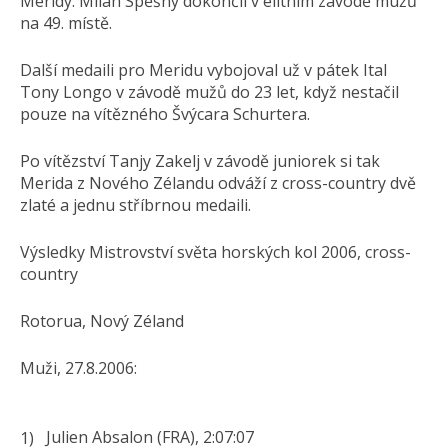
Meridy. Milan Spěšný dokončil v elitním závodě mužů
na 49. místě.
Další medaili pro Meridu vybojoval už v pátek Ital
Tony Longo v závodě mužů do 23 let, když nestačil
pouze na vítězného Švýcara Schurtera.
Po vítězství Tanjy Zakelj v závodě juniorek si tak
Merida z Nového Zélandu odváží z cross-country dvě
zlaté a jednu stříbrnou medaili.
Výsledky Mistrovství světa horských kol 2006, cross-
country
Rotorua, Nový Zéland
Muži, 27.8.2006:
Julien Absalon (FRA), 2:07:07