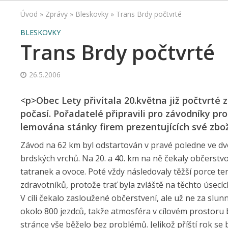
Úvod
»
Zprávy
»
Bleskovky
»
Trans Brdy počtvrté
BLESKOVKY
Trans Brdy počtvrté
26.5.2006
<p>Obec Lety přivítala 20.května již počtvrté 
počasí. Pořadatelé připravili pro závodníky pr
lemována stánky firem prezentujících své zbož
Závod na 62 km byl odstartován v pravé poledne ve dvou
brdských vrchů. Na 20. a 40. km na ně čekaly občerstvo
tatranek a ovoce. Poté vždy následovaly těžší porce t
zdravotníků, protože trať byla zvláště na těchto úsecí
V cíli čekalo zasloužené občerstvení, ale už ne za slu
okolo 800 jezdců, takže atmosféra v cílovém prostoru 
stránce vše běželo bez problémů. Jelikož příští rok s