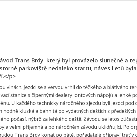
závod Trans Brdy, který byl provázelo slunečné a te
ostorné parkoviště nedaleko startu, náves Letů byla
í.</p>
 vlnách. Jezdci se s vervou vrhli do těžkého a blátivého te
vací stanice s čipernými dealery jontových nápojů a lehké p
erénu. U každého technicky náročného sjezdu byli jezdci pod
ch hodně kluzká a bahnitá po vydatných deštích z předešlých
nného počasí, nýbrž za lehkého deště. Závodu se letos zúčast
byla velmi příjemná a po náročném závodu uklidňující. Po or
e budou Trans Brdy konat po páté, pořadatelé připraví trať 