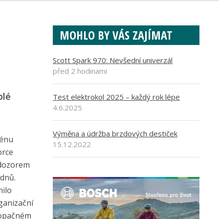
MOHLO BY VÁS ZAJÍMAT
Scott Spark 970: Nevšední univerzál
před 2 hodinami
plé
Test elektrokol 2025 – každý rok lépe
4.6.2025
Výměna a údržba brzdových destiček
rénu
15.12.2022
orce
 dozorem
 dnů.
nilo
ganizační
v opačném