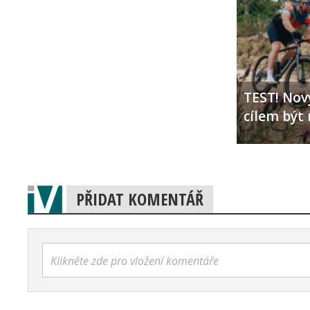
TEST! Nový
cílem být 
PŘIDAT KOMENTÁŘ
Klikněte zde pro vložení komentáře