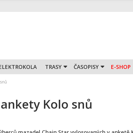
ELEKTROKOLA
TRASY
ČASOPISY
E-SHOP
 snů
 ankety Kolo snů
ýherců mazadel Chain Star vylosovaných v anketě 