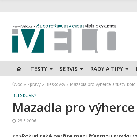
TESTY
SERVIS
RADY A TIPY
Úvod
»
Zprávy
»
Bleskovky
»
Mazadla pro výherce ankety Kolo
BLESKOVKY
Mazadla pro výherce
23.3.2006
<p>Pokud také patříte mezi šťastnou stovku v