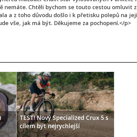
eště nemáte. Chtěli bychom se touto cestou omluvit 
ala a z toho důvodu došlo i k přetisku polepů na jej
ude vše, jak má být. Děkujeme za pochopení.</p>
TEST! Nový Specialized Crux 5 s
0
cílem být nejrychlejší