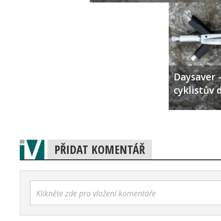
Daysaver –
cyklistův 
PŘIDAT KOMENTÁŘ
Klikněte zde pro vložení komentáře