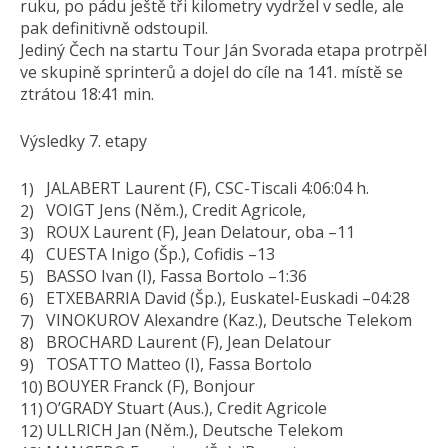
ruku, po pádu ještě tři kilometry vydržel v sedle, ale
pak definitivně odstoupil.
Jediný Čech na startu Tour Ján Svorada etapa protrpěl
ve skupině sprinterů a dojel do cíle na 141. místě se
ztrátou 18:41 min.
Výsledky 7. etapy
JALABERT Laurent (F), CSC-Tiscali 4:06:04 h.
VOIGT Jens (Něm.), Credit Agricole,
ROUX Laurent (F), Jean Delatour, oba –11
CUESTA Inigo (Šp.), Cofidis –13
BASSO Ivan (I), Fassa Bortolo –1:36
ETXEBARRIA David (Šp.), Euskatel-Euskadi –04:28
VINOKUROV Alexandre (Kaz.), Deutsche Telekom
BROCHARD Laurent (F), Jean Delatour
TOSATTO Matteo (I), Fassa Bortolo
BOUYER Franck (F), Bonjour
O’GRADY Stuart (Aus.), Credit Agricole
ULLRICH Jan (Něm.), Deutsche Telekom