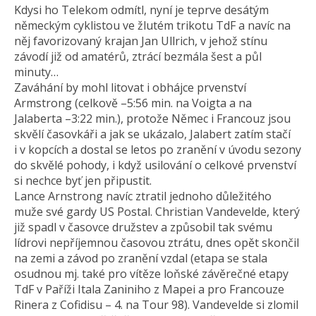
Kdysi ho Telekom odmítl, nyní je teprve desátým
německým cyklistou ve žlutém trikotu TdF a navíc na
něj favorizovaný krajan Jan Ullrich, v jehož stínu
závodí již od amatérů, ztrácí bezmála šest a půl
minuty…
Zaváhání by mohl litovat i obhájce prvenství
Armstrong (celkově –5:56 min. na Voigta a na
Jalaberta –3:22 min.), protože Němec i Francouz jsou
skvělí časovkáři a jak se ukázalo, Jalabert zatím stačí
i v kopcích a dostal se letos po zranění v úvodu sezony
do skvělé pohody, i když usilování o celkové prvenství
si nechce byť jen připustit.
Lance Arnstrong navíc ztratil jednoho důležitého
muže své gardy US Postal. Christian Vandevelde, který
již spadl v časovce družstev a způsobil tak svému
lídrovi nepříjemnou časovou ztrátu, dnes opět skončil
na zemi a závod po zranění vzdal (etapa se stala
osudnou mj. také pro vítěze loňské závěrečné etapy
TdF v Paříži Itala Zaniniho z Mapei a pro Francouze
Rinera z Cofidisu – 4. na Tour 98). Vandevelde si zlomil