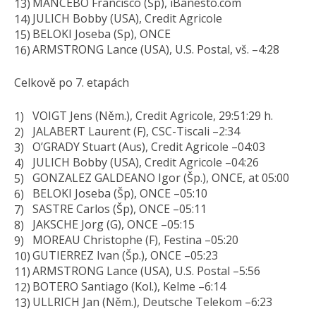
MANCEBO Francisco (Šp), iBanesto.com
JULICH Bobby (USA), Credit Agricole
BELOKI Joseba (Sp), ONCE
ARMSTRONG Lance (USA), U.S. Postal, vš. –4:28
Celkově po 7. etapách
VOIGT Jens (Něm.), Credit Agricole, 29:51:29 h.
JALABERT Laurent (F), CSC-Tiscali –2:34
O’GRADY Stuart (Aus), Credit Agricole –04:03
JULICH Bobby (USA), Credit Agricole –04:26
GONZALEZ GALDEANO Igor (Šp.), ONCE, at 05:00
BELOKI Joseba (Šp), ONCE –05:10
SASTRE Carlos (Šp), ONCE –05:11
JAKSCHE Jorg (G), ONCE –05:15
MOREAU Christophe (F), Festina –05:20
GUTIERREZ Ivan (Šp.), ONCE –05:23
ARMSTRONG Lance (USA), U.S. Postal –5:56
BOTERO Santiago (Kol.), Kelme –6:14
ULLRICH Jan (Něm.), Deutsche Telekom –6:23