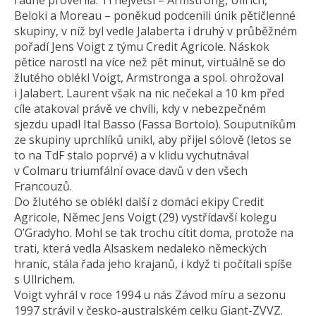
řádně prověřila. Ti největší – Armstrong, Ullrich,
Beloki a Moreau – poněkud podcenili únik pětičlenné
skupiny, v níž byl vedle Jalaberta i druhý v průběžném
pořadí Jens Voigt z týmu Credit Agricole. Náskok
pětice narostl na více než pět minut, virtuálně se do
žlutého oblékl Voigt, Armstronga a spol. ohrožoval
i Jalabert. Laurent však na nic nečekal a 10 km před
cíle atakoval právě ve chvíli, kdy v nebezpečném
sjezdu upadl Ital Basso (Fassa Bortolo). Souputníkům
ze skupiny uprchlíků unikl, aby přijel sólově (letos se
to na TdF stalo poprvé) a v klidu vychutnával
v Colmaru triumfální ovace davů v den všech
Francouzů.
Do žlutého se oblékl další z domácí ekipy Credit
Agricole, Němec Jens Voigt (29) vystřídavší kolegu
O’Gradyho. Mohl se tak trochu cítit doma, protože na
trati, která vedla Alsaskem nedaleko německých
hranic, stála řada jeho krajanů, i když ti počítali spíše
s Ullrichem.
Voigt vyhrál v roce 1994 u nás Závod míru a sezonu
1997 strávil v česko-australském celku Giant-ZVVZ.