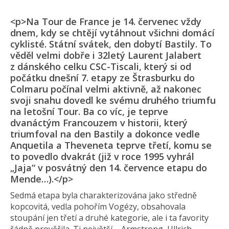
<p>Na Tour de France je 14. červenec vždy
dnem, kdy se chtějí vytáhnout všichni domácí
cyklisté. Státní svátek, den dobytí Bastily. To
věděl velmi dobře i 32letý Laurent Jalabert
z dánského celku CSC-Tiscali, který si od
počátku dnešní 7. etapy ze Štrasburku do
Colmaru počínal velmi aktivně, až nakonec
svoji snahu dovedl ke svému druhého triumfu
na letošní Tour. Ba co víc, je teprve
dvanáctým Francouzem v historii, který
triumfoval na den Bastily a dokonce vedle
Anquetila a Theveneta teprve třetí, komu se
to povedlo dvakrát (již v roce 1995 vyhrál
„Jaja“ v posvátný den 14. července etapu do
Mende…).</p>
Sedmá etapa byla charakterizována jako středně
kopcovitá, vedla pohořím Vogézy, obsahovala
stoupání jen třetí a druhé kategorie, ale i ta favority